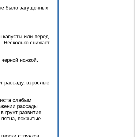
не было загущенных
н капусты или перед
. Несколько снижает
 черной ножкой.
т рассаду, взрослые
листа слабым
ражении рассады
в грунт развитие
 пятна, покрытые
творки стручков,