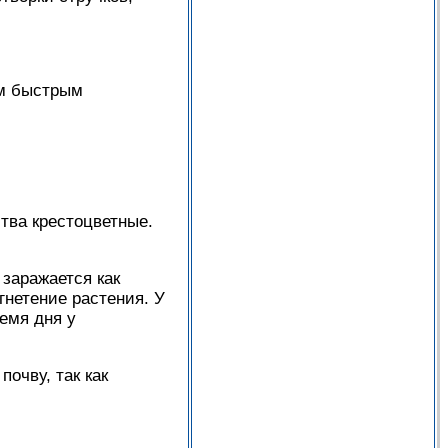
им быстрым
тва крестоцветные.
 заражается как
гнетение растения. У
емя дня у
очву, так как