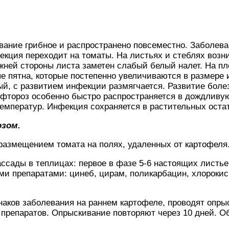
ание грибное и распространено повсеместно. Заболева
екция переходит на томаты. На листьях и стеблях возн
ижней стороны листа заметен слабый белый налет. На п
 пятна, которые постепенно увеличиваются в размере 
й, с развитием инфекции размягчается. Развитие боле
фтороз особенно быстро распространяется в дождливую
емператур. Инфекция сохраняется в растительных остат
зом.
размещением томата на полях, удаленных от картофеля
ссады в теплицах: первое в фазе 5-6 настоящих листье
и препаратами: цинеб, цирам, поликарбацин, хлорокись
наков заболевания на раннем картофеле, проводят опры
препаратов. Опрыскивание повторяют через 10 дней. О