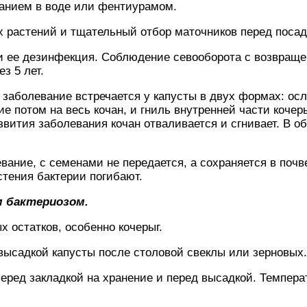
ванием в воде или фентиурамом.
х растений и тщательный отбор маточников перед посад
и ее дезинфекция. Соблюдение севооборота с возвраще
з 5 лет.
 заболевание встречается у капусты в двух формах: ос
 потом на весь кочан, и гниль внутренней части кочер
звития заболевания кочан отваливается и сгнивает. В о
ание, с семенами не передается, а сохраняется в почв
стения бактерии погибают.
 бактериозом.
 остатков, особенно кочерыг.
высадкой капусты после столовой свеклы или зерновых.
перед закладкой на хранение и перед высадкой. Темпер