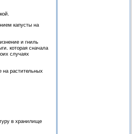
кой.
нием капусты на
лизнение и гниль
ыги. которая сначала
боих случаях
е на растительных
атуру в хранилище