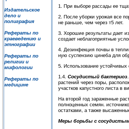
1. При выборе рассады ее тщ
Издательское
дело и
2. После уборки урожая все п
полиграфия
не раньше, чем через т5 лет.
Рефераты по
3. Хорошие результаты дает из
краеведению и
создает неблагоприятные усло
этнографии
4. Дезинфекция почвы в тепли
ную суспензию цинеба для об
Рефераты по
религии и
5. Использование устойчивых 
мифологии
1.4.
Сосудистый бактериоз
Рефераты по
растений через поры, располо
медицине
участков капустного листа в в
На второй год зараженные рас
полноценных семян. источник
остатками, а также высаженны
Меры борьбы с сосудистым