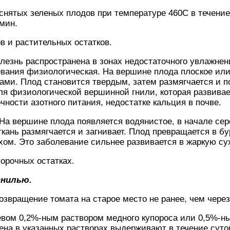
 снятых зеленых плодов при температуре 460С в течение
 мин.
в и растительных остатков.
олезнь распространена в зонах недостаточного увлажнен
вания физиологическая. На вершине плода плоское или
гами. Плод становится твердым, затем размягчается и п
ля физиологической вершинной гнили, которая развивае
ности азотного питания, недостатке кальция в почве.
На вершине плода появляется водянистое, в начале сер
кань размягчается и загнивает. Плод превращается в б
ом. Это заболевание сильнее развивается в жаркую су
орочных остатках.
гнилью.
звращение томата на старое место не ранее, чем через 
евом 0,2%-ным раствором медного купороса или 0,5%-н
ена в указанных растворах выдерживают в течение суто