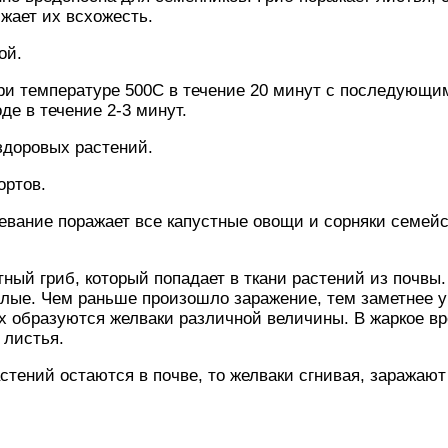
ижает их всхожесть.
ой.
при температуре 500С в течение 20 минут с последующ
де в течение 2-3 минут.
 здоровых растений.
ортов.
левание поражает все капустные овощи и сорняки семейс
ый гриб, который попадает в ткани растений из почвы.
слые. Чем раньше произошло заражение, тем заметнее у
х образуются желваки различной величины. В жаркое вр
 листья.
тений остаются в почве, то желваки сгнивая, заражают п