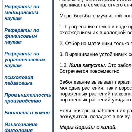
проникает в семена, отчего сн
Рефераты по
медицинским
Меры борьбы с мучнистой рос
наукам
1. Прогревание семян в воде 
Рефераты по
охлаждением их в холодной во
финансовым
наукам
2. Отбор на маточники только
Рефераты по
3. Выращивание устойчивых с
управленческим
1.3.
Кила капусты
. Это забо
наукам
Встречается повсеместно.
психология
Заболевание вызывает паразитн
педагогика
молодые растения, так и взро
пораженных растений на корня
Промышленность
пораженных растений увядают
производство
Если, кочерыги заболевших рас
Биология и химия
возбудитель попадает в почву.
Языкознание
Меры борьбы с килой.
филология