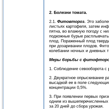
2. Болезни томата.
2.1.
Фитовтороз.
Это заболев
листьях картофеля, затем инф
пятна, во влажную погоду с н
подкожные бурые расплывчатые
плод. Пораженный плод тверды
при дозаривании плодов. Фито
колебании ночных и дневных т
Меры борьбы с фитофторо
1. Соблюдение севооборота с 
2. Двукратное опрыскивание ра
высадкой ее в поле следующим
концентрации 0,5%.
3. При появлении первых приз
одним из вышеперечисленных 
за 20 дней до сбора урожая.