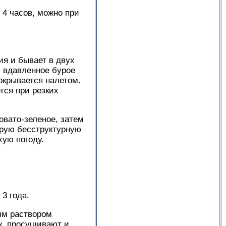
 4 часов, можно при
ия и бывает в двух
 вдавленное бурое
окрывается налетом.
тся при резких
овато-зеленое, затем
урую бесструктурную
хую погоду.
3 года.
ым раствором
к, просушивают и