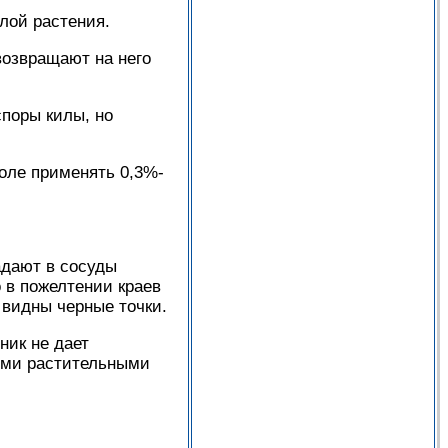
лой растения.
возвращают на него
споры килы, но
поле применять 0,3%-
адают в сосуды
 в пожелтении краев
 видны черные точки.
ник не дает
ыми растительными