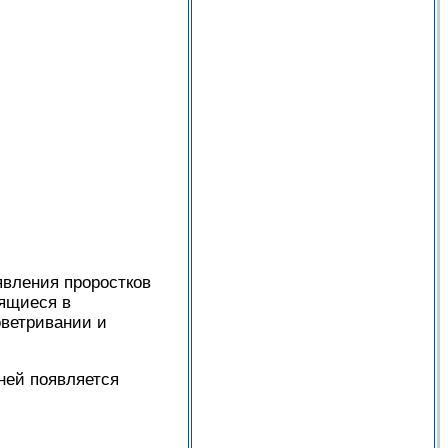
явления проростков
дящиеся в
оветривании и
 ней появляется