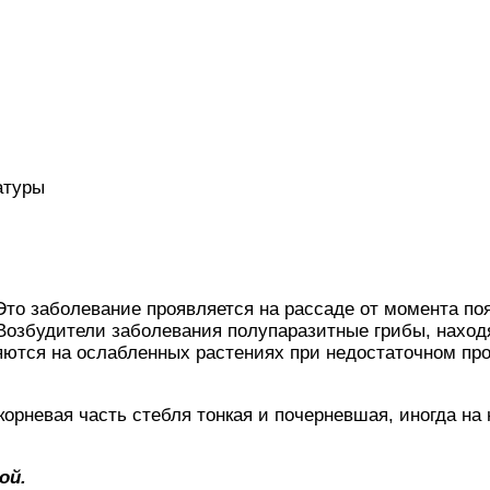
атуры
 Это заболевание проявляется на рассаде от момента по
 Возбудители заболевания полупаразитные грибы, нахо
яются на ослабленных растениях при недостаточном пр
орневая часть стебля тонкая и почерневшая, иногда на
ой.