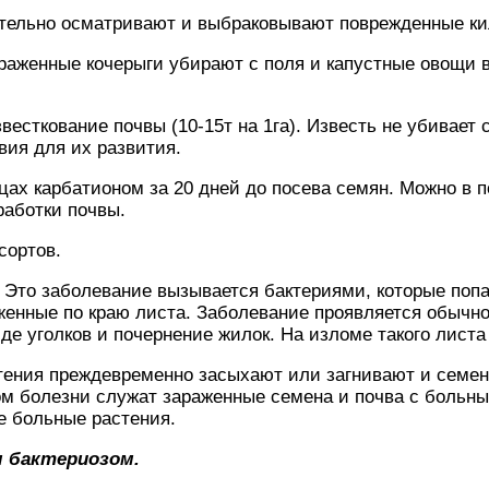
ательно осматривают и выбраковывают поврежденные ки
ораженные кочерыги убирают с поля и капустные овощи 
весткование почвы (10-15т на 1га). Известь не убивает 
вия для их развития.
цах карбатионом за 20 дней до посева семян. Можно в 
работки почвы.
сортов.
. Это заболевание вызывается бактериями, которые поп
женные по краю листа. Заболевание проявляется обычно
иде уголков и почернение жилок. На изломе такого листа
тения преждевременно засыхают или загнивают и семен
ом болезни служат зараженные семена и почва с больн
е больные растения.
 бактериозом.