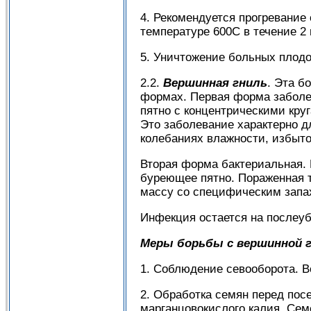
4. Рекомендуется прогревание
температуре 600С в течение 2
5. Уничтожение больных плодо
2.2.
Вершинная гниль
. Эта б
формах. Первая форма заболе
пятно с концентрическими кру
Это заболевание характерно д
колебаниях влажности, избыточ
Вторая форма бактериальная. 
буреющее пятно. Пораженная т
массу со специфическим запах
Инфекция остается на послеуб
Меры борьбы с вершинной 
1. Соблюдение севооборота. Во
2. Обработка семян перед пос
марганцовокислого калия. Сем