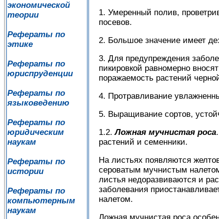
экономической
1. Умеренный полив, проветри
теории
посевов.
Рефераты по
2. Большое значение имеет де
этике
3. Для предупреждения заболе
Рефераты по
пикировкой равномерно вносят
юриспруденции
поражаемость растений черной
Рефераты по
4. Протравливание увлажненн
языковедению
5. Выращивание сортов, устой
Рефераты по
юридическим
1.2.
Ложная мучнистая роса
наукам
растений и семенники.
На листьях появляются желто
Рефераты по
сероватым мучнистым налетом 
истории
листья недоразвиваются и рас
заболевания приостанавливает
Рефераты по
налетом.
компьютерным
наукам
Ложная мучнистая роса особен