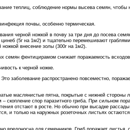
вание теплиц, соблюдение нормы высева семян, чтобы 
зинфекция почвы, особенно термическая.
вания черной ножкой в почву за три дня до посева семя
 цинеб (5г на 1м2) и тщательно перемешивают граблями
 ножкой внесение золы (300г на 1м2).
ых семян фентицирамом снижает поражаемость всходов
чивость к черной ножке.
. Это заболевание распространено повсеместно, поражае
ватые маслянистые пятна, покрытые с нижней стороны 
– скопление спор паразитного гриба. При сильном по
тения отстают в росте. Но обычно при высадке рассады 
ся, и только на наружных розеточных листьях остаются
но вредоносна для семенников. Гриб поражает листья, с