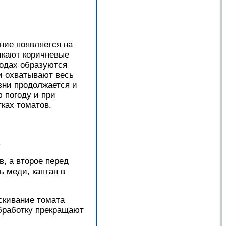
ние появляется на
икают коричневые
лодах образуются
и охватывают весь
зни продолжается и
 погоду и при
ках томатов.
.
в, а второе перед
 меди, каптан в
скивание томата
бработку прекращают