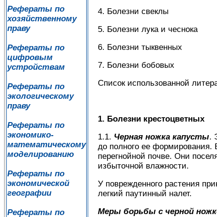
Рефераты по
4. Болезни свеклы
хозяйственному
праву
5. Болезни лука и чеснока
6. Болезни тыквенных
Рефераты по
цифровым
7. Болезни бобовых
устройствам
Список использованной литер
Рефераты по
экологическому
праву
1. Болезни крестоцветных
Рефераты по
экономико-
1.1.
Черная ножка капусты
.
математическому
до полного ее формирования.
моделированию
перегнойной почве. Они посел
избыточной влажности.
Рефераты по
экономической
У поврежденного растения прик
географии
легкий паутинный налет.
Меры борьбы с черной ножк
Рефераты по