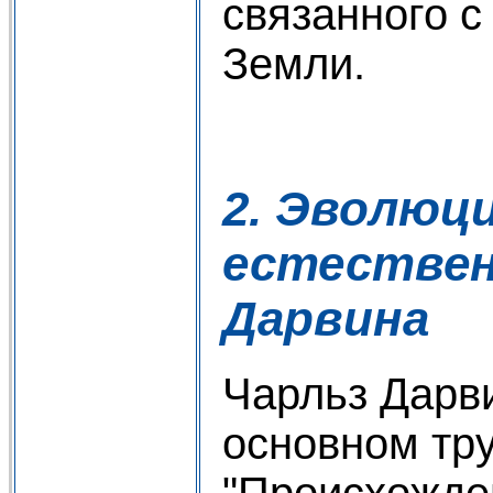
связанного с
Земли.
2. Эволюц
естествен
Дарвина
Чарльз Дарв
основном тр
"Происхожде