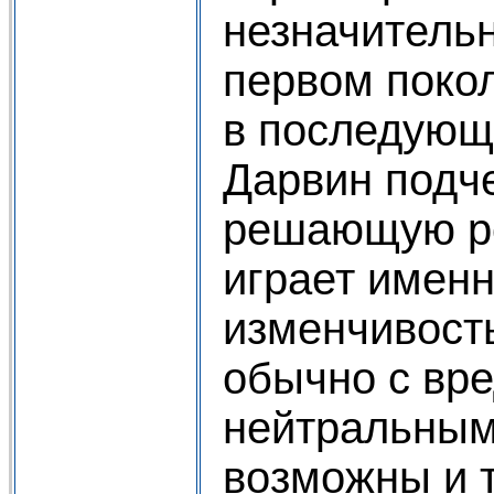
незначитель
первом поко
в последующ
Дарвин подче
решающую ро
играет имен
изменчивость
обычно с вр
нейтральным
возможны и т