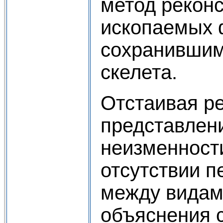
метод рекон
ископаемых 
сохранивши
скелета.
Отстаивая р
представлени
неизменност
отсутствии 
между видами
объяснения 