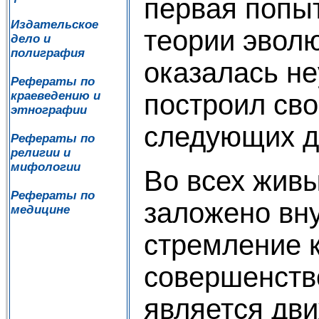
первая попы
Издательское
теории эвол
дело и
полиграфия
оказалась н
Рефераты по
краеведению и
построил св
этнографии
следующих д
Рефераты по
религии и
мифологии
Во всех жив
Рефераты по
заложено вн
медицине
стремление 
совершенств
является дв