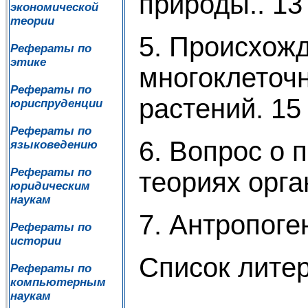
природы.. 13
экономической
теории
5. Происхож
Рефераты по
этике
многоклеточн
Рефераты по
растений. 15
юриспруденции
Рефераты по
6. Вопрос о 
языковедению
Рефераты по
теориях орга
юридическим
наукам
7. Антропоге
Рефераты по
истории
Список литер
Рефераты по
компьютерным
наукам