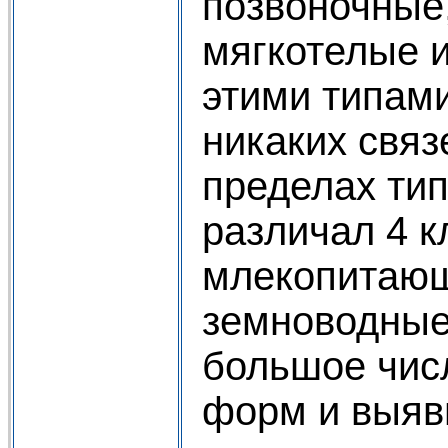
позвоночные
мягкотелые 
этими типами
никаких связ
пределах ти
различал 4 к
млекопитающ
земноводные
большое чис
форм и выяв