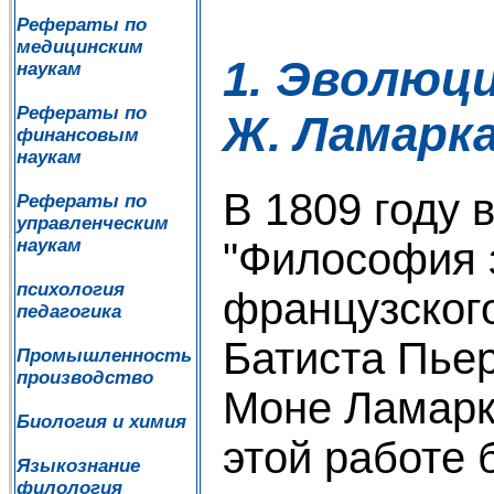
Рефераты по
медицинским
1. Эволюц
наукам
Рефераты по
Ж. Ламарк
финансовым
наукам
В 1809 году 
Рефераты по
управленческим
наукам
"Философия 
психология
французског
педагогика
Батиста Пье
Промышленность
производство
Моне Ламарка
Биология и химия
этой работе
Языкознание
филология