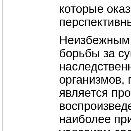
которые ока
перспективн
Неизбежным 
борьбы за с
наследствен
организмов, 
является пр
воспроизвед
наиболее пр