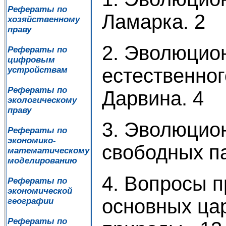
Рефераты по
Ламарка. 2
хозяйственному
праву
2. Эволюцио
Рефераты по
цифровым
естественног
устройствам
Рефераты по
Дарвина. 4
экологическому
праву
3. Эволюцио
Рефераты по
экономико-
свободных п
математическому
моделированию
4. Вопросы 
Рефераты по
экономической
основных ца
географии
Рефераты по