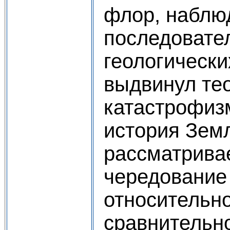
флор, наблю
последовате
геологически
выдвинул те
катастрофиз
история Зем
рассматривае
чередование
относительно
сравнительно