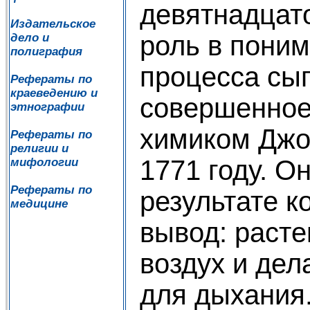
девятнадцат
Издательское
роль в поним
дело и
полиграфия
процесса сыг
Рефераты по
краеведению и
совершенное
этнографии
химиком Джо
Рефераты по
религии и
1771 году. О
мифологии
Рефераты по
результате к
медицине
вывод: раст
воздух и дел
для дыхания