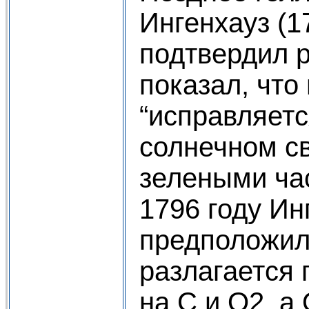
Ингенхауз (1
подтвердил р
показал, что
“исправляетс
солнечном св
зелеными ча
1796 году Ин
предположил,
разлагается 
на С и О2, а