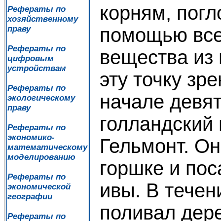
корням, погл
Рефераты по
хозяйственному
помощью вс
праву
Рефераты по
вещества из
цифровым
устройствам
эту точку зр
Рефераты по
начале девят
экологическому
праву
голландский 
Рефераты по
экономико-
Гельмонт. Он
математическому
моделированию
горшке и пос
Рефераты по
ивы. В течен
экономической
географии
поливал дере
Рефераты по