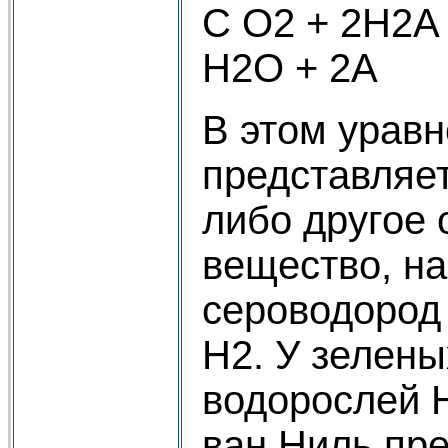
С О2 + 2Н2А 
Н2О + 2А
В этом урав
представляет
либо другое
вещество, н
сероводород
Н2. У зелены
водорослей Н
ван Ниль пр