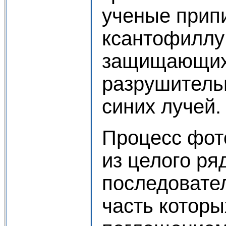
ученые прип
ксантофиллу 
защищающих
разрушитель
синих лучей.
Процесс фот
из целого ря
последовате
часть которы