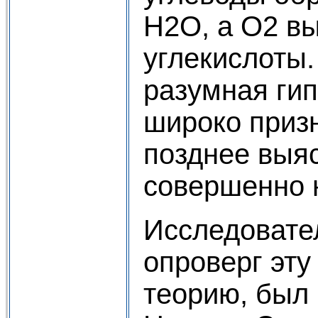
Н2О, а О2 в
углекислоты.
разумная ги
широко призн
позднее выя
совершенно 
Исследовате
опроверг эт
теорию, был