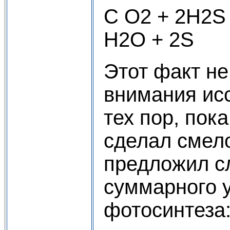
С О2 + 2Н2S 
Н2О + 2S
Этот факт не
внимания ис
тех пор, пок
сделал смел
предложил с
суммарного 
фотосинтеза