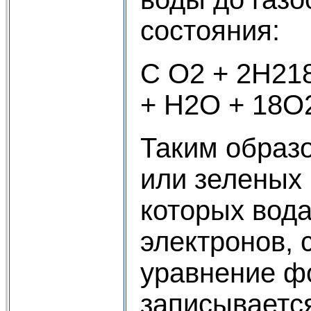
состояния:
С О2 + 2Н21
+ Н2О + 18О
Таким образ
или зеленых 
которых вод
электронов,
уравнение ф
записываетс