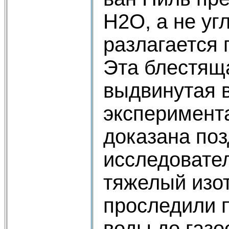
Н2О, а не уг
разлагается 
Эта блестящ
выдвинутая в
эксперимент
доказана поз
исследовате
тяжелый изо
проследили п
воды до газо