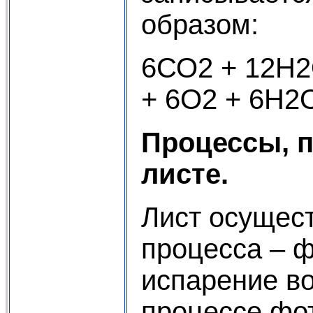
образом:
6СО2 + 12Н2
+ 6О2 + 6Н2
Процессы, 
листе.
Лист осущес
процесса – ф
испарение во
процессе фо