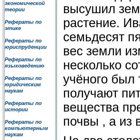
экономической
высушил зем
теории
растение. Ив
Рефераты по
этике
семьдесят пя
Рефераты по
вес земли из
юриспруденции
Рефераты по
несколько со
языковедению
учёного был 
Рефераты по
юридическим
получают пи
наукам
вещества пре
Рефераты по
истории
почвы , а из 
Рефераты по
компьютерным
наукам