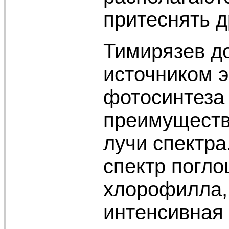
притеснять д
Тимирязев до
источником э
фотосинтеза
преимуществ
лучи спектра
спектр погл
хлорофилла,
интенсивная