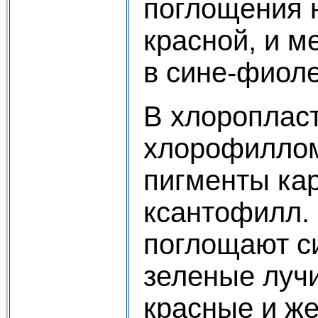
поглощения 
красной, и м
в сине-фиоле
В хлоропласт
хлорофилло
пигменты кар
ксантофилл. 
поглощают си
зеленые луч
красные и ж