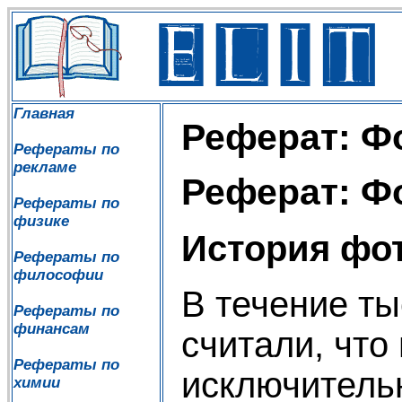
Главная
Реферат: Ф
Рефераты по
рекламе
Реферат: Ф
Рефераты по
физике
История фот
Рефераты по
философии
В течение т
Рефераты по
финансам
считали, что
Рефераты по
исключитель
химии