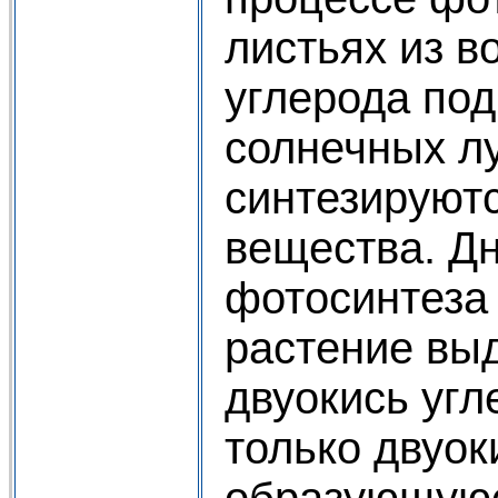
листьях из в
углерода по
солнечных л
синтезируют
вещества. Дн
фотосинтеза
растение выд
двуокись угл
только двуок
образующуюс