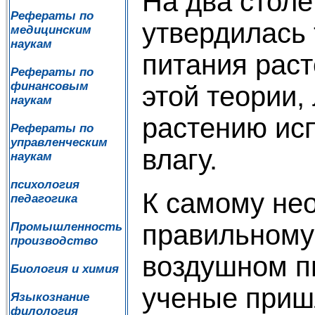
На два столе
Рефераты по
утвердилась 
медицинским
наукам
питания раст
Рефераты по
финансовым
этой теории,
наукам
растению ис
Рефераты по
управленческим
влагу.
наукам
психология
К самому не
педагогика
правильному
Промышленность
производство
воздушном п
Биология и химия
ученые приш
Языкознание
филология