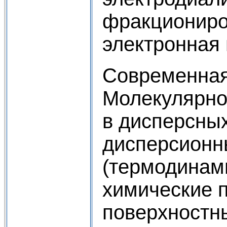
фракционир
электронная
Современная 
Молекулярно-
в дисперсных
дисперсионн
(термодинами
химические п
поверхностны