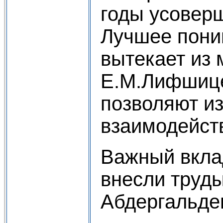
годы усовер
Лучшее пони
вытекает из 
Е.М.Лифшице
позволяют и
взаимодейст
Важный вкла
внесли труды
Абдергальден