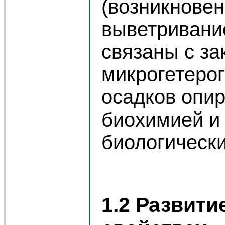
(возникновен
выветривани
связаны с з
микрогетеро
осадков опир
биохимией и 
биологически
1.2 Развити