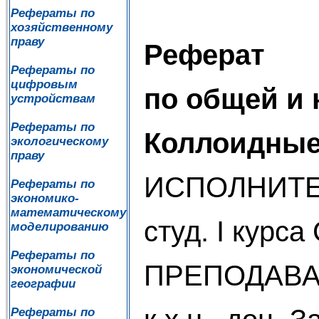
Рефераты по
хозяйственному
праву
Реферат
Рефераты по
цифровым
по общей и 
устройствам
Рефераты по
Коллоидные
экологическому
праву
ИСПОЛНИТЕ
Рефераты по
экономико-
математическому
студ. I курс
моделированию
Рефераты по
ПРЕПОДАВА
экономической
географии
Рефераты по