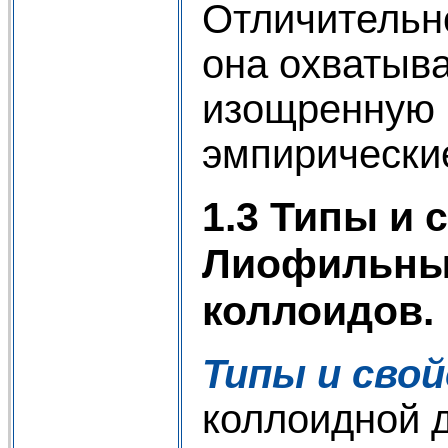
Отличительно
она охватыв
изощренную (
эмпирические
1.3 Типы и
Лиофильные
коллоидов.
Типы и сво
коллоидной д