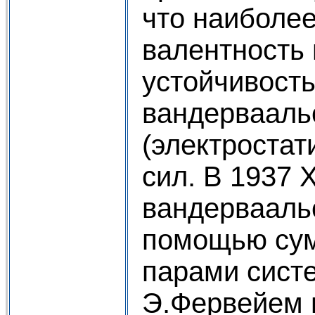
что наиболе
валентность 
устойчивость
вандервааль
(электростат
сил. В 1937 
вандервааль
помощью сум
парами систе
Э.Фервейем 