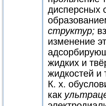
дисперсных 
образовани
структур;
вз
изменение э
адсорбирующ
жидких и тв
жидкостей и 
К. х. обусло
как
ультрац
электродиали