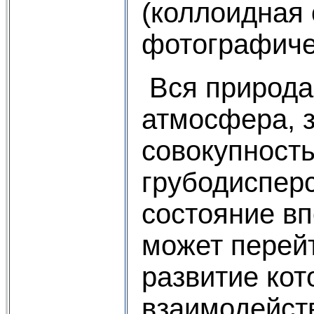
(коллоидная 
фотографиче
Вся природа
атмосфера, 
совокупност
грубодиспер
состояние вп
может перейт
развитие кот
взаимодейст