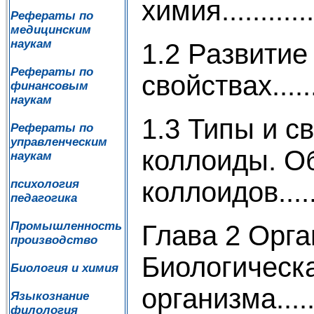
химия..............
Рефераты по
медицинским
наукам
1.2 Развитие
Рефераты по
свойствах.......
финансовым
наукам
1.3 Типы и 
Рефераты по
управленческим
коллоиды. О
наукам
коллоидов..........
психология
педагогика
Промышленность
Глава 2 Орга
производство
Биологическ
Биология и химия
организма..........
Языкознание
филология