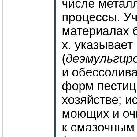
числе металл
процессы. Уч
материалах б
х. указывае
(
деэмульгир
и обессолив
форм пестиц
хозяйстве; 
моющих и оч
к смазочным 