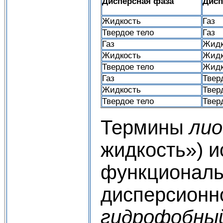
Дисперсная фаза
Дисп
Жидкость
Газ
Твердое тело
Газ
Газ
Жидк
Жидкость
Жидк
Твердое тело
Жидк
Газ
Твер
Жидкость
Твер
Твердое тело
Твер
Термины
ли
жидкость») и
функциональ
дисперсионн
гидрофобны