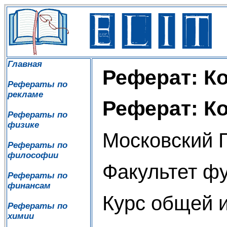
Главная
Реферат: К
Рефераты по
рекламе
Реферат: К
Рефераты по
физике
Московский 
Рефераты по
философии
Факультет ф
Рефераты по
финансам
Курс общей 
Рефераты по
химии