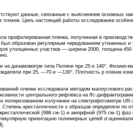
утствуют данные, связанные с выяснением основных за
пленок. Цель настоящей работы исследование особенн
ла профилированная пленка, полученная в производств
 был образован регулярным чередованием утоненных и 
для утолщенных участков — ширина 2000, толщина 450 
нно.
 на динамометре типа Поляни при 25 и 140°. Физико-м
ределяли при 25, —70 и —130°. Плотность р пленок изм
ованной пленки исследовали методом малоуглового ра
енсивности центрального рефлекса на ffc-дифрактограм
 и поляризованном излучении на спектрофотометре UR-
. Степень кристалличности х образцов определяли по 
кристаллической (998 см-1) и аморфной (975 см-1) фаз
олекулярную ориентацию полимерных цепей d оценивали
].