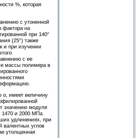
ности %, которая
авнению с утоненной
о фактора на
нтированной при 140°
ния (25°) также
к и при изучении
этого
равнению с ее
ие массы полимера в
тированного
бенностями
 деформацию.
 о, имеет величину
профилированной
ет значению модуля
 1470 и 2000 МПа
ьших удлинениях, при
й валентных углов
ае утолщенная