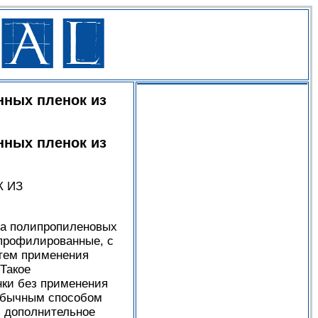
нных пленок из
нных пленок из
 ИЗ
ва полипропиленовых
 профилированные, с
тем применения
Такое
ки без применения
обычным способом
ь дополнительное