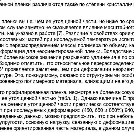
нной пленки различаются также по степени кристаллич
пленки выше, чем ее утолщенной части, но ниже по ср
нном случае заметно не сказывается влияние масштабног
, как указано в работе [7]. Различие в свойствах орие
составных частей при исследуемой температуре испыта
ни с перераспределением массы полимера по объему, ка
формация для неориентированной пленки. Вследствие 
 более высокое значение разрывного удлинения е по с
бходимо отметить, что относительное перераспределен
5° проявляется заметнее, чем при деформации неориен
туре. Это, по-видимому, связано со структурными осо
ированного полимерного материала, влияющими на его
то профилированная пленка, несмотря на более высокую
 ее утолщенной частью (табл. 1). Однако величина Е 
и на сечение утолщенной части практически соответству
т при исследуемых деформациях (450, 650 и 850%) 940,
иведенных данных, можно предположить, что при небол
упругости, основную нагрузку, связанную с деформацие
енее ориентированная часть материала, в данном случ