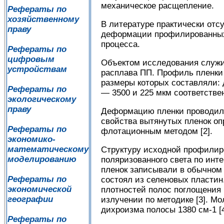
механическое расщепление.
Рефераты по
хозяйственному
В литературе практически отс
праву
деформации профилированных 
процесса.
Рефераты по
цифровым
Объектом исследования служи
устройствам
расплава ПП. Профиль пленки
размеры которых составляли: 
Рефераты по
— 3500 и 225 мкм соответстве
экологическому
праву
Деформацию пленки проводили
свойства вытянутых пленок оп
Рефераты по
флотационным методом [2].
экономико-
математическому
Структуру исходной профилир
моделированию
поляризованного света по инт
пленок записывали в обычном
Рефераты по
состоял из селеновых пластин
экономической
плотностей полос поглощения 
географии
излучении по методике [3]. М
дихроизма полосы 1380 см-1 [4
Рефераты по