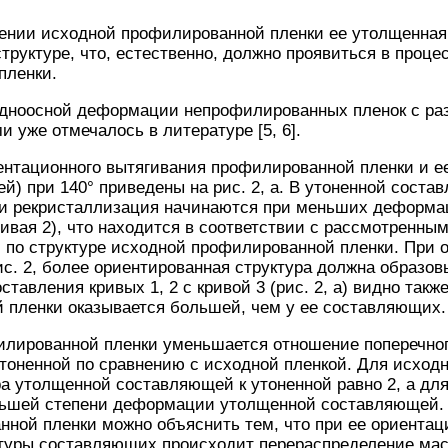
ении исходной профилированной пленки ее утолщенная 
труктуре, что, естественно, должно проявиться в проц
пленки.
одноосной деформации непрофилированных пленок с р
 уже отмечалось в литературе [5, 6].
ентационного вытягивания профилированной пленки и 
й) при 140° приведены на рис. 2, а. В утоненной сост
и и рекристаллизация начинаются при меньших деформа
вая 2), что находится в соответствии с рассмотренны
по структуре исходной профилированной пленки. При 
ис. 2, более ориентированная структура должна образов
тавления кривых 1, 2 с кривой 3 (рис. 2, а) видно такж
пленки оказывается большей, чем у ее составляющих.
лированной пленки уменьшается отношение поперечног
оненной по сравнению с исходной пленкой. Для исходн
а утолщенной составляющей к утоненной равно 2, а дл
большей степени деформации утолщенной составляющей.
ной пленки можно объяснить тем, что при ее ориентац
уктуры составляющих происходит перераспределение ма