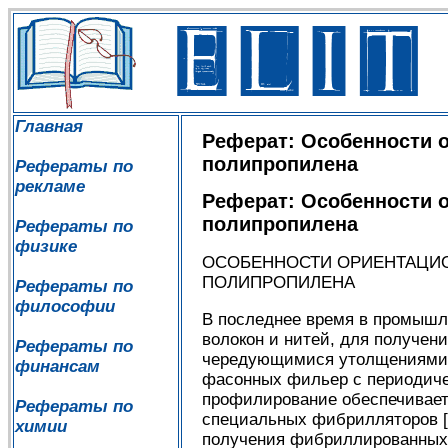
Главная
Реферат: Особенности 
полипропилена
Рефераты по
рекламе
Реферат: Особенности 
полипропилена
Рефераты по
физике
ОСОБЕННОСТИ ОРИЕНТАЦИО
ПОЛИПРОПИЛЕНА
Рефераты по
философии
В последнее время в промышл
волокон и нитей, для получен
Рефераты по
чередующимися утолщениями и
финансам
фасонных фильер с периодиче
профилирование обеспечивает
Рефераты по
специальных фибрилляторов [
химии
получения фибриллированных 