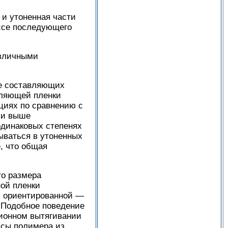
и утоненная части
ессе последующего
азличными
ее составляющих
авляющей пленки
циях по сравнению с
ми выше
одинаковых степенях
ываться в утоненных
е, что общая
о размера
ой пленки
я ориентированной —
 Подобное поведение
ионном вытягивании
ссы полимера из