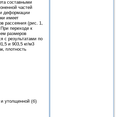
вета составными
тоненной частей
и и деформации
нки имеет
 рассеяния (рис. 1,
 При переходе к
ием размеров
я с результатами по
,5 и 903,5 кг/м3
к, плотность
 и утолщенной (б)