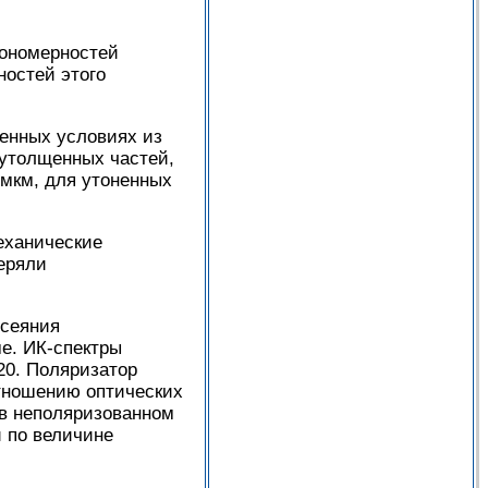
кономерностей
остей этого
енных условиях из
утолщенных частей,
мкм, для утоненных
еханические
еряли
ссеяния
ме. ИК-спектры
20. Поляризатор
отношению оптических
 в неполяризованном
 по величине