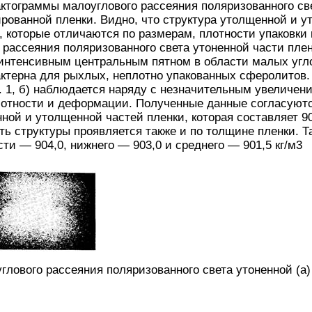
ктограммы малоуглового рассеяния поляризованного с
ованной пленки. Видно, что структура утолщенной и у
, которые отличаются по размерам, плотности упаковк
рассеяния поляризованного света утоненной части пле
нтенсивным центральным пятном в области малых углов
актерна для рыхлых, неплотно упакованных сферолитов.
. 1, б) наблюдается наряду с незначительным увеличен
лотности и деформации. Полученные данные согласуютс
ой и утолщенной частей пленки, которая составляет 901
ь структуры проявляется также и по толщине пленки. Та
ти — 904,0, нижнего — 903,0 и среднего — 901,5 кг/м3
глового рассеяния поляризованного света утоненной (а)