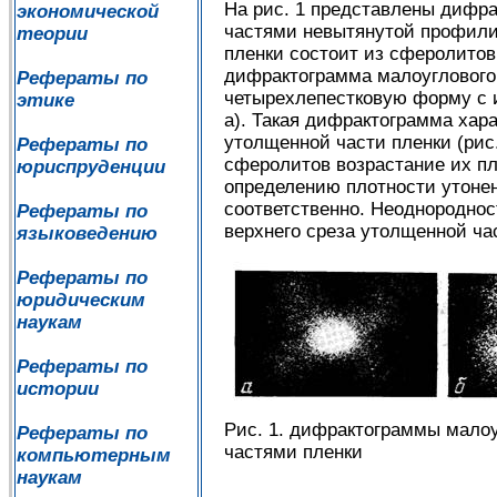
На рис. 1 представлены дифра
экономической
частями невытянутой профилир
теории
пленки состоит из сферолитов
дифрактограмма малоуглового 
Рефераты по
четырехлепестковую форму с и
этике
а). Такая дифрактограмма хар
утолщенной части пленки (рис
Рефераты по
сферолитов возрастание их п
юриспруденции
определению плотности утоненн
соответственно. Неоднородност
Рефераты по
верхнего среза утолщенной час
языковедению
Рефераты по
юридическим
наукам
Рефераты по
истории
Рис. 1. дифрактограммы малоу
Рефераты по
частями пленки
компьютерным
наукам