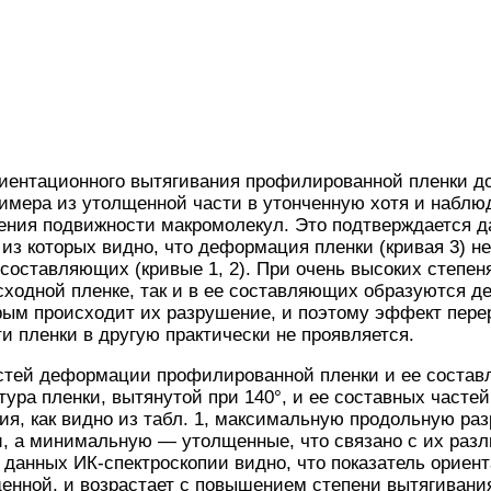
иентационного вытягивания профилированной пленки до
мера из утолщенной части в утонченную хотя и наблюд
ения подвижности макромолекул. Это подтверждается 
 из которых видно, что деформация пленки (кривая 3) н
составляющих (кривые 1, 2). При очень высоких степе
исходной пленке, так и в ее составляющих образуются д
орым происходит их разрушение, и поэтому эффект пер
и пленки в другую практически не проявляется.
стей деформации профилированной пленки и ее соста
ура пленки, вытянутой при 140°, и ее составных частей 
ия, как видно из табл. 1, максимальную продольную ра
и, а минимальную — утолщенные, что связано с их раз
з данных ИК-спектроскопии видно, что показатель ориен
енной, и возрастает с повышением степени вытягивани