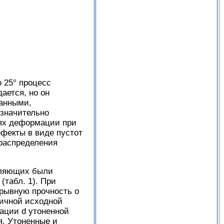
 25° процесс
ается, но он
данными,
езначительно
нях деформации при
ефекты в виде пустот
ераспределения
вляющих были
(табл. 1). При
зрывную прочность о
личной исходной
тации d утоненной
я. Утоненные и