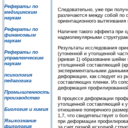
Рефераты по
Следовательно, уже при получ
медицинским
различаются между собой по с
наукам
ориентационного вытягивания 
Рефераты по
Наличие такого эффекта при 
финансовым
надмолекулярными структурами
наукам
Результаты исследования ори
Рефераты по
(утоненной и утолщенной часте
управленческим
(кривая 1) образование шейк
наукам
утолщенной составляющей (кри
экспериментальными данными 
психология
деформации, как следует из р
педагогика
составляющих пленки. Из сопос
деформация профилированной 
Промышленность
производство
В процессе деформации профи
утолщенной составляющей к ут
Биология и химия
отношение поперечного размер
1,7, что свидетельствует о 
Языкознание
при деформации профилирован
филология
за счет разной исходной стр