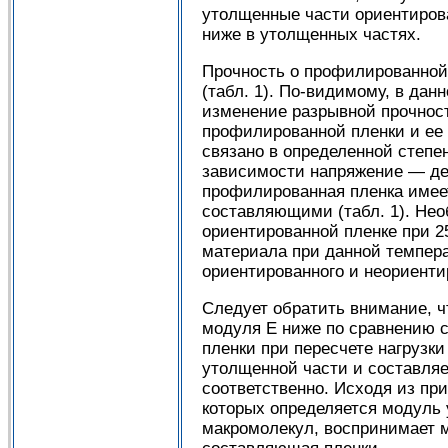
утолщенные части ориентирова
ниже в утолщенных частях.
Прочность о профилированной 
(табл. 1). По-видимому, в да
изменение разрывной прочности
профилированной пленки и ее 
связано в определенной степе
зависимости напряжение — де
профилированная пленка имеет
составляющими (табл. 1). Нео
ориентированной пленке при 2
материала при данной темпера
ориентированного и неориент
Следует обратить внимание, ч
модуля Е ниже по сравнению с
пленки при пересчете нагрузк
утолщенной части и составляе
соответственно. Исходя из пр
которых определяется модуль 
макромолекул, воспринимает м