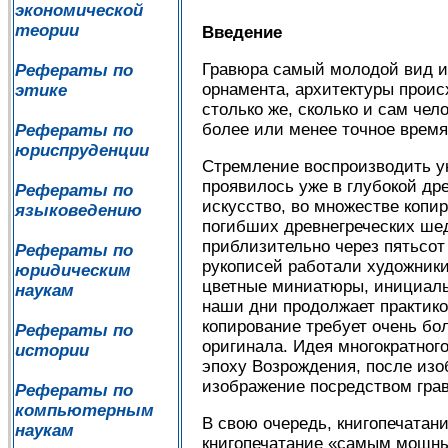
экономической
теории
Введение
Гравюра самый молодой вид из
Рефераты по
орнамента, архитектуры происх
этике
столько же, сколько и сам чел
более или менее точное время
Рефераты по
юриспруденции
Стремление воспроизводить ун
проявилось уже в глубокой дре
Рефераты по
искусство, во множестве копи
языковедению
погибших древнегреческих шед
приблизительно через пятьсот
Рефераты по
рукописей работали художники
юридическим
цветные миниатюры, инициалы
наукам
наши дни продолжает практико
копирование требует очень бо
Рефераты по
оригинала. Идея многократног
истории
эпоху Возрождения, после изо
изображение посредством гра
Рефераты по
компьютерным
В свою очередь, книгопечатан
наукам
книгопечатание «самым мощны