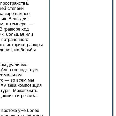
пространства,
ьшей степени
гравюре важнее
ник. Ведь для
ем, в темпере, —
В гравюре ход
ик, большая или
 потраченного
тате историю гравюры
дения, их борьбы
ском дуализме
 Альп господствует
ксимальном
го — во всем мы
 XV века композиция
атуры. Может быть,
дожника и резчика:
 востоке уже более
, и получила широкое