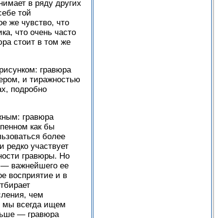
нимает в ряду других
себе той
е же чувство, что
ка, что очень часто
ра стоит в том же
 рисунком: гравюра
мером, и тиражностью
ах, подробно
жным: гравюра
епенном как бы
льзоваться более
и редко участвует
ности гравюры. Но
е — важнейшего ее
ое восприятие и в
отбирает
сления, чем
и мы всегда ищем
ньше — гравюра