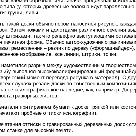
называемая обрезная, или, иначе, продольная ксилогра
о типа (у которых древесные волокна идут параллельно 
ти: груши, липы.
 такой доски обычно пером наносился рисунок, каждая
рон. Затем ножами и долотцами различного сечения вы
ду штрихами, так что рельефно выступающими оставал
я печатная форма. Обычно автор-художник ограничивал
ывал ремесленник – резчик по дереву («формшнайдер»)
есенное изображение, все линии, штрихи, точки.
и наметился разрыв между художественным творчеством
резьбу выполнял высококвалифицированный формшнайдер
ворческий момент перевода рисунка в материал). С дру
всех случаях резали доски по собственным композиция
ьшое ксилографическое наследие, как, например, Дюрер
носта гравюрных листов.
чатали притиранием бумаги к доске тряпкой или косточ
печатают пробные оттиски ксилографии).
ечатания оттиски с гравированных деревянных досок ст
м станке для высокой печати.