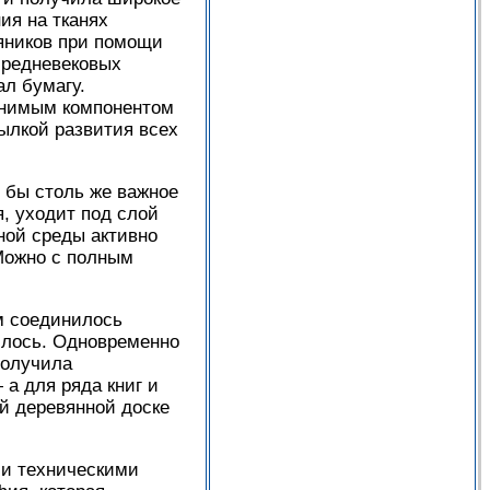
ия на тканях
яников при помощи
 средневековых
л бумагу.
менимым компонентом
ылкой развития всех
л бы столь же важное
я, уходит под слой
сной среды активно
 Можно с полным
ом соединилось
илось. Одновременно
получила
а для ряда книг и
й деревянной доске
ми техническими