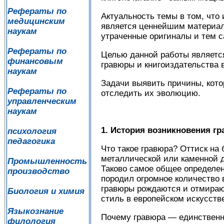
Рефераты по
Актуальность темы в том, что
медицинским
является ценнейшим материал
наукам
утраченные оригиналы и тем 
Рефераты по
Целью данной работы являетс
финансовым
гравюры и книгоиздательства 
наукам
Задачи выявить причины, кото
Рефераты по
отследить их эволюцию.
управленческим
наукам
1. История возникновения г
психология
педагогика
Что такое гравюра? Оттиск на
металлической или каменной д
Промышленность
Таково самое общее определени
производство
породил огромное количество 
гравюры рождаются и отмираю
Биология и химия
стиль в европейском искусстве
Языкознание
Почему гравюра — единственн
филология