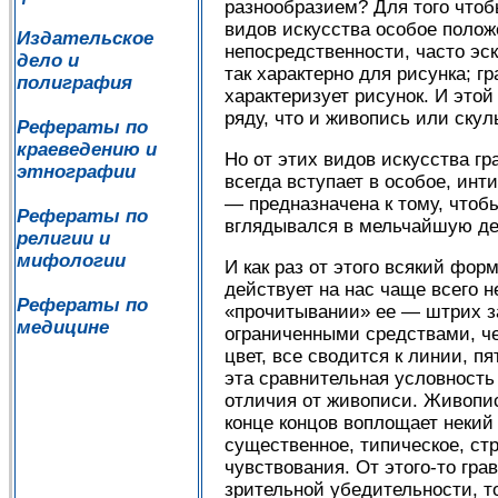
разнообразием? Для того чтобы
видов искусства особое положе
Издательское
непосредственности, часто эс
дело и
так характерно для рисунка; г
полиграфия
характеризует рисунок. И это
ряду, что и живопись или скул
Рефераты по
краеведению и
Но от этих видов искусства гр
этнографии
всегда вступает в особое, ин
— предназначена к тому, чтобы
Рефераты по
вглядывался в мельчайшую де
религии и
мифологии
И как раз от этого всякий фо
действует на нас чаще всего н
Рефераты по
«прочитывании» ее — штрих за
медицине
ограниченными средствами, че
цвет, все сводится к линии, п
эта сравнительная условность
отличия от живописи. Живопись
конце концов воплощает некий
существенное, типическое, ст
чувствования. От этого-то гр
зрительной убедительности, т