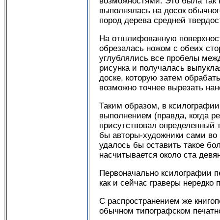
возможностями. Это была так 
выполнялась на досок обычног
пород дерева средней твердос
На отшлифованную поверхность
обрезалась ножом с обеих сто
углублялись все пробелы меж
рисунка и получалась выпукла
доске, которую затем обрабат
возможно точнее вырезать нан
Таким образом, в ксилографи
выполнением (правда, когда 
присутствовал определенный т
бы авторы-художники сами во 
удалось бы оставить такое бол
насчитывается около ста девя
Первоначально ксилографии пе
как и сейчас граверы нередко 
С распространением же книгоп
обычном типографском печатно