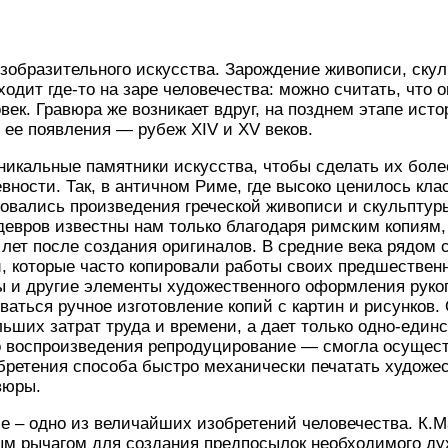
образительного искусства. Зарождение живописи, скул
одит где-то на заре человечества: можно считать, что
овек. Гравюра же возникает вдруг, на позднем этапе ист
 ее появления — рубеж XIV и XV веков.
икальные памятники искусства, чтобы сделать их боле
вности. Так, в античном Риме, где высоко ценилось кла
ровались произведения греческой живописи и скульптур
евров известны нам только благодаря римским копиям
 лет после создания оригиналов. В средние века рядом 
, которые часто копировали работы своих предшествен
 и другие элементы художественного оформления рукоп
ваться ручное изготовление копий с картин и рисунков.
льших затрат труда и времени, а дает только одно-един
о воспроизведения репродуцирование — смогла осущест
бретения способа быстро механически печатать художе
вюры.
ие – одно из величайших изобретений человечества. К.М
м рычагом для создания предпосылок необходимого дух