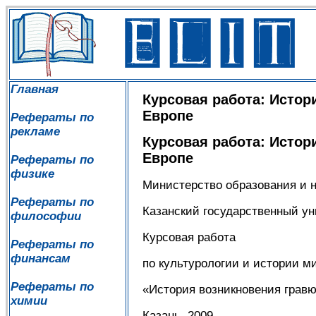
Главная
Курсовая работа: Истор
Европе
Рефераты по
рекламе
Курсовая работа: Истор
Европе
Рефераты по
физике
Министерство образования и 
Рефераты по
Казанский государственный ун
философии
Курсовая работа
Рефераты по
финансам
по культурологии и истории м
Рефераты по
«История возникновения гравю
химии
Казань. 2009