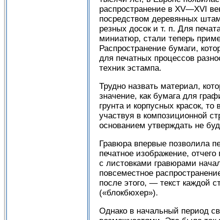
распространение в XV—XVI век
посредством деревянных штамп
резных досок и т. п. Для печа
миниатюр, стали теперь приме
Распространение бумаги, кот
для печатных процессов разно
техник эстампа.
Трудно назвать материал, кот
значение, как бумага для граф
грунта и корпусных красок, то
участвуя в композиционной ст
основанием утверждать не буд
Гравюра впервые позволила пе
печатное изображение, отчего
с листовками гравюрами начал
повсеместное распространение
после этого, — текст каждой 
(«блокбюхер»).
Однако в начальный период св