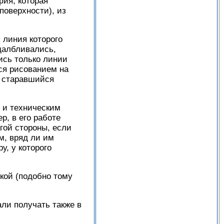
фия, которая
поверхности), из
 линия которого
далбливались,
ись только линии
ся рисованием на
, старавшийся
 и техническим
, в его работе
гой стороны, если
м, вряд ли им
у, у которого
кой (подобно тому
али получать также в