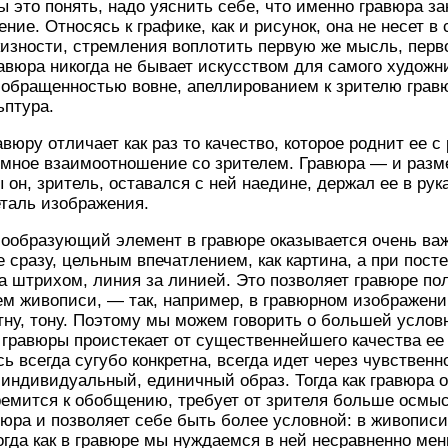
 это понять, надо уяснить себе, что именно гравюра за
ние. Относясь к графике, как и рисунок, она не несет в 
кизности, стремления воплотить первую же мысль, перво
равюра никогда не бывает искусством для самого художни
й обращенностью вовне, апеллированием к зрителю гравю
ьптура.
авюру отличает как раз то качество, которое роднит ее с
тимное взаимоотношение со зрителем. Гравюра — и раз
 он, зритель, оставался с ней наедине, держал ее в рук
таль изображения.
рмообразующий элемент в гравюре оказывается очень ва
е сразу, цельным впечатлением, как картина, а при пост
 штрихом, линия за линией. Это позволяет гравюре по
м живописи, — так, например, в гравюрном изображени
ятну, тону. Поэтому мы можем говорить о большей услов
 гравюры проистекает от существеннейшего качества е
 всегда сугубо конкретна, всегда идет через чувственн
 индивидуальный, единичный образ. Тогда как гравюра 
ремится к обобщению, требует от зрителя больше осмы
авюра и позволяет себе быть более условной: в живопис
огда как в гравюре мы нуждаемся в ней несравненно ме