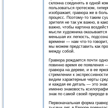
склонна соединять в одной ко
пользоваться гротеском, гипер
изображает, гравюра же в бол
процесс. Поэтому-то таким су
зрителя не так уж важно, в к
важно, чтобы картина воздейс
мысли художника оказывается 
меньшая их легкость, подсозн
времени — нам что-то говорит
мы можем представить как про
между собой.
Гравюра рождается почти одно
повинно время ее появления —
гравюра на дереве, и в ее ярк
стремлении к экспрессивности
видим характерные черты сре
и каждая ее деталь — это зна
именно знаковость ксилографи
знак по самой своей природе 
Первоначальная форма гравюры
тысячи лет, в Европе появилас