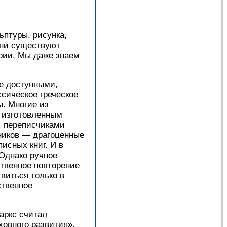
ьптуры, рисунка,
 они существуют
ории. Мы даже знаем
е доступными,
ссическое греческое
ы. Многие из
, изготовленным
с переписчиками
ников — драгоценные
исных книг. И в
 Однако ручное
ственное повторение
виться только в
ственное
аркс считал
овного развития».