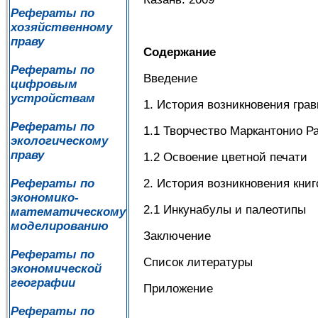
Рефераты по
хозяйственному
праву
Содержание
Рефераты по
Введение
цифровым
устройствам
1. История возникновения гра
Рефераты по
1.1 Творчество Маркантонио 
экологическому
праву
1.2 Освоение цветной печати
2. История возникновения кни
Рефераты по
экономико-
2.1 Инкунабулы и палеотипы
математическому
моделированию
Заключение
Рефераты по
Список литературы
экономической
географии
Приложение
Рефераты по