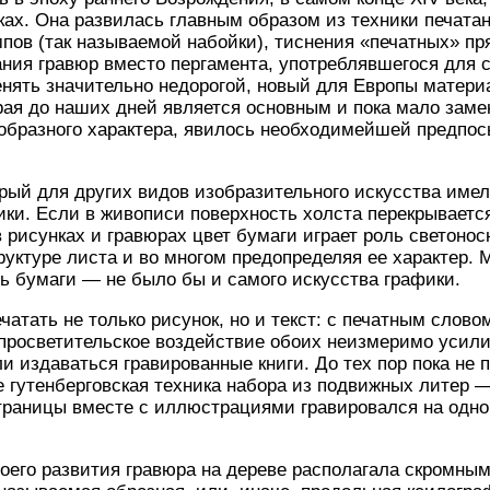
ах. Она развилась главным образом из техники печатан
ов (так называемой набойки), тиснения «печатных» пр
тания гравюр вместо пергамента, употреблявшегося для
нять значительно недорогой, новый для Европы материа
орая до наших дней является основным и пока мало за
образного характера, явилось необходимейшей предпос
орый для других видов изобразительного искусства име
ики. Если в живописи поверхность холста перекрываетс
 в рисунках и гравюрах цвет бумаги играет роль светоно
руктуре листа и во многом предопределяя ее характер.
ь бумаги — не было бы и самого искусства графики.
чатать не только рисунок, но и текст: с печатным слов
 просветительское воздействие обоих неизмеримо усил
и издаваться гравированные книги. До тех пор пока не 
 гутенберговская техника набора из подвижных литер — 
страницы вместе с иллюстрациями гравировался на одно
оего развития гравюра на дереве располагала скромны