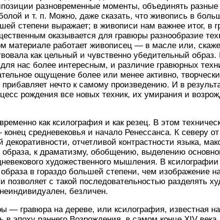
мпозиции разновременные моменты, объединять разные 
болой и т. п. Можно, даже сказать, что живопись в бол
ьшей степени выражает; в живописи нам важнее итог, в 
щественным оказывается для гравюры разнообразие тех
аком материале работает живописец — в масле или, скаж
твовала как цельный и чувственно убедительный образ. 
для нас более интересным, и различие гравюрных техн
ательное ощущение более или менее активно, творчески
, прибавляет нечто к самому произведению. И в резуль
цесс рождения все новых техник, их умирания и возрож
временно как ксилография и как резец. В этом техниче
 конец средневековья и начало Ренессанса. К северу от
ой декоративности, отчетливой контрастности языка, ма
 образа, к драматизму, обобщению, выделению основно
дневекового художественного мышления. В ксилографии
к образа в гораздо большей степени, чем изображение н
и позволяет с такой последовательностью разделять ху
внеиндивидуален, безличен.
 — гравюра на дереве, или ксилография, известная на
ь в эпоху раннего Возрождения, в самом конце XIV века