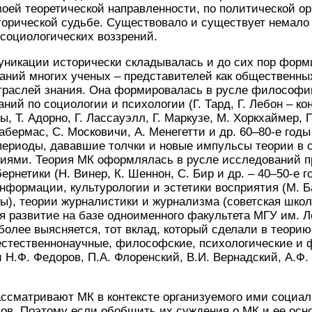
воей теоретической направленности, по политической о
торической судьбе. Существовало и существует немало
социологических воззрений.
уникации исторически складывалась и до сих пор форм
аний многих ученых – представителей как общественных
траслей знания. Она формировалась в русле философии
ваний по социологии и психологии (Г. Тард, Г. Лебон – к
ды, Т. Адорно, Г. Лассауэлл, Г. Маркузе, М. Хоркхаймер, 
Хабермас, С. Московичи, А. Менегетти и др. 60–80-е год
ериоды, дававшие толчки и новые импульсы теории в с
ями. Теория МК оформлялась в русле исследований п
рнетики (Н. Винер, К. Шеннон, С. Бир и др. – 40–50-е г
нформации, культурологии и эстетики восприятия (М. Ба
ды), теории журналистики и журнализма (советская шко
ая развитие на базе одноименного факультета МГУ им. Л
 более выясняется, тот вклад, который сделали в теори
естественнонаучные, философские, психологические и 
Н.Ф. Федоров, П.А. Флоренский, В.И. Вернадский, А.Ф.
ассматривают МК в контексте организуемого ими социал
ов. Поэтому если обобщить их суждения о МК и ее осн