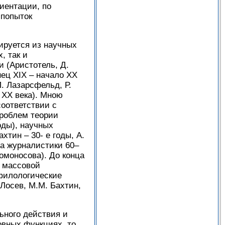
риентации, по
 попыток
ируется из научных
, так и
 (Аристотель, Д.
онец XIX – начало XX
П. Лазарсфельд, Р.
ы XX века). Мною
оответствии с
роблем теории
оды), научных
хтин – 30- е годы, А.
ла журналистики 60–
омоносова). До конца
ю массовой
филологические
 Лосев, М.М. Бахтин,
ьного действия и
овных функциях, то