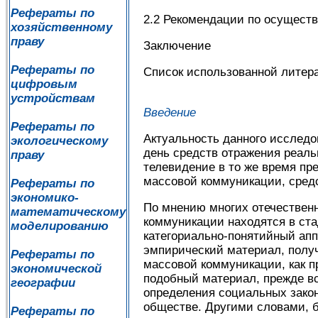
Рефераты по
2.2 Рекомендации по осущест
хозяйственному
праву
Заключение
Рефераты по
Список использованной литер
цифровым
устройствам
Введение
Рефераты по
Актуальность данного исследо
экологическому
день средств отражения реаль
праву
телевидение в то же время п
массовой коммуникации, средс
Рефераты по
экономико-
По мнению многих отечественн
математическому
коммуникации находятся в ста
моделированию
категориально-понятийный ап
эмпирический материал, полу
Рефераты по
массовой коммуникации, как п
экономической
подобный материал, прежде вс
географии
определения социальных закон
обществе. Другими словами, 
Рефераты по