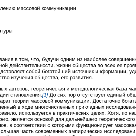
влению массовой коммуникации
атуры
вания в том, что, будучи одним из наиболее совершен
ной действительности, жизни общества во всех ее проя
редставляет собой богатейший источник информации, у
тво изучения общества, его развития.
ых авторов, теоретическая и методологическая база ма
дии становления.
[1]
До сих пор отсутствует единый об
парат теории массовой коммуникации. Достаточно бога
ченный в ходе многочисленных прикладных исследован
равило, используется в практических целях. Хотя, по н
его, является основой для дальнейшего теоретического
ов, в соответствии с которыми функционирует массова
большая часть современных эмпирических исследовани