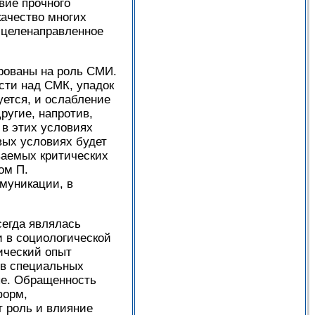
вие прочного
качество многих
а целенаправленное
рованы на роль СМИ.
сти над СМК, упадок
уется, и ослабление
ругие, напротив,
 в этих условиях
вых условиях будет
ваемых критических
ом П.
ммуникации, в
сегда являлась
и в социологической
ический опыт
 в специальных
ые. Обращенность
форм,
т роль и влияние