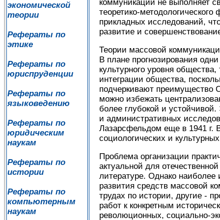
коммуникации не выполняет св
экономической
теоретико-методологического 
теории
прикладных исследований, что
развитие и совершенствовани
Рефераты по
этике
Теории массовой коммуникаци
В плане прогнозирования одн
Рефераты по
культурного уровня общества, 
юриспруденции
интеграции общества, посколь
подчеркивают преимущество С
Рефераты по
можно избежать централизован
языковедению
более глубокой и устойчивой.
и административных исследов
Рефераты по
Лазарсфельдом еще в 1941 г. 
юридическим
социологических и культурных
наукам
Проблема организации практи
Рефераты по
актуальной для отечественной
истории
литературе. Однако наиболее 
развития средств массовой ко
Рефераты по
трудах по истории, другие - 
компьютерным
работ к конкретным историчес
наукам
революционных, социально-эк