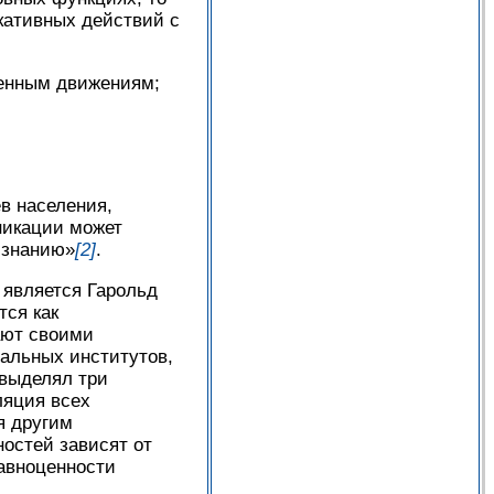
кативных действий с
венным движениям;
в населения,
никации может
 знанию»
[2]
.
 является Гарольд
тся как
ают своими
альных институтов,
 выделял три
ляция всех
я другим
остей зависят от
равноценности