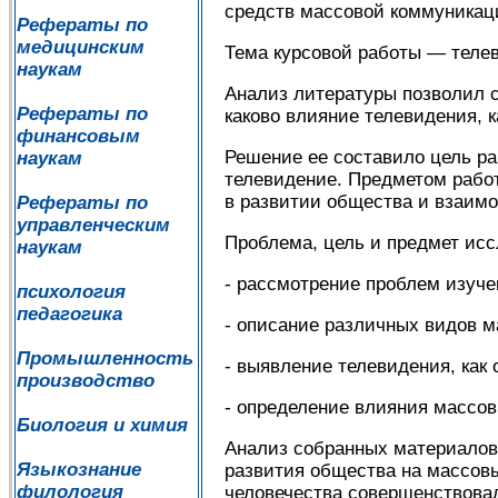
средств массовой коммуникац
Рефераты по
медицинским
Тема курсовой работы — теле
наукам
Анализ литературы позволил 
Рефераты по
каково влияние телевидения, 
финансовым
Решение ее составило цель ра
наукам
телевидение. Предметом работ
в развитии общества и взаимо
Рефераты по
управленческим
Проблема, цель и предмет ис
наукам
- рассмотрение проблем изуч
психология
педагогика
- описание различных видов 
Промышленность
- выявление телевидения, как
производство
- определение влияния массо
Биология и химия
Анализ собранных материалов
Языкознание
развития общества на массов
филология
человечества совершенствовал