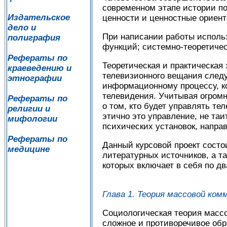
современном этапе истории п
Издательское
ценности и ценностные ориент
дело и
При написании работы исполь
полиграфия
функций; системно-теоретиче
Рефераты по
Теоретическая и практическая
краеведению и
телевизионного вещания след
этнографии
информационному процессу, к
телевидения. Учитывая огромн
Рефераты по
о том, кто будет управлять т
религии и
этично это управление, не та
мифологии
психических установок, напра
Рефераты по
Данный курсовой проект состо
медицине
литературных источников, а та
которых включает в себя по дв
Глава 1. Теория массовой ком
Социологическая теория массо
сложное и противоречивое обр