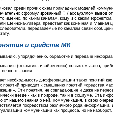
бликовал среди прочих схем прикладных моделей коммун
ончательно сформулированный Г. Лассауэллом вывод от
то именно, по каким каналам, кому и с каким эффектом.
ели Шеннона-Уивера, предстает как конечная и главная 
сследователи, передаваемые по каналам связи сообщени
тату.
понятия и средств МК
быванию, упорядочению, обработке и передаче информа
быванию (открытию, изобретению) новых смыслов, приб
твенного знания.
кает необходимость дифференциации таких понятий как
 понятий приводит к смешению понятий «средства ма
икации». Эти понятия, не совпадающие и даже не пере
чески везде - как в природе, так и в социуме. Эта ин
о от нашего знания о ней. Коммуникация, в свою очеред
ствляется посредством различного рода информации. 
туализации коммуникации как процесса, но не наоборот,