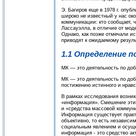
Э. Багиров еще в 1978 г. опу
широко не известный у нас ок
коммуникации: кто сообщает, ч
Лассауэлла, в отличие от мод
Однако, как позже отмечали и
приводят к ожидаемому резуль
1.1 Определение 
МК — это деятельность по до
МК — это деятельность по до
постижению истинного и нравс
В рамках исследования возни
«информация». Смешение этих
и «средства массовой коммун
Информация существует практи
объективно, то есть независим
социальным явлением и осуще
информация - это средство ак