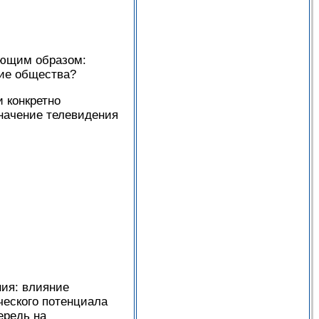
ующим образом:
тие общества?
 конкретно
начение телевидения
ия: влияние
ческого потенциала
ередь на