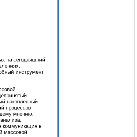
ных на сегодняшний
влениях,
добный инструмент
ссовой
щепринятый
тый накопленный
ий процессов
ашему мнению,
 анализа,
я коммуникация в
й массовой