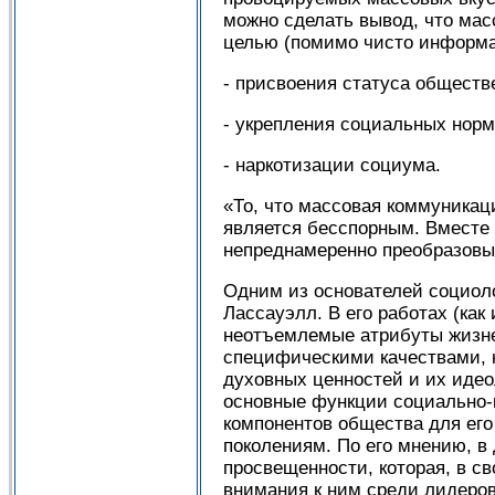
можно сделать вывод, что мас
целью (помимо чисто информа
- присвоения статуса общест
- укрепления социальных норм
- наркотизации социума.
«То, что массовая коммуника
является бесспорным. Вместе
непреднамеренно преобразовыв
Одним из основателей социол
Лассауэлл. В его работах (ка
неотъемлемые атрибуты жизне
специфическими качествами, 
духовных ценностей и их идео
основные функции социально-к
компонентов общества для его
поколениям. По его мнению, в
просвещенности, которая, в с
внимания к ним среди лидеров