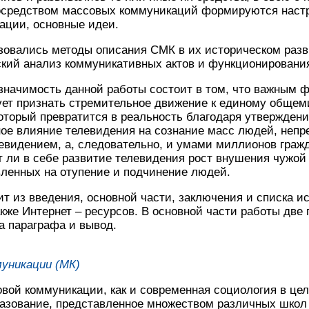
осредством массовых коммуникаций формируются настр
ации, основные идеи.
зовались методы описания СМК в их историческом разв
ский анализ коммуникативных актов и функционировани
 значимость данной работы состоит в том, что важным 
ует признать стремительное движение к единому обще
оторый превратится в реальность благодаря утвержден
ое влияние телевидения на сознание масс людей, непр
елевидением, а, следовательно, и умами миллионов граж
ит ли в себе развитие телевидения рост внушения чужой
вленных на отупение и подчинение людей.
ит из введения, основной части, заключения и списка 
кже Интернет – ресурсов. В основной части работы две 
а параграфа и вывод.
муникации (МК)
вой коммуникации, как и современная социология в цел
азование, представленное множеством различных школ 