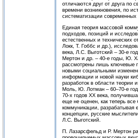
отличаются друг от друга по с
времени возникновения, по ис
систематизации современных 
Единая теория массовой комм
подходов, позиций и исследов
естественных и технических о
Локк, Т. Гоббс и др.), исследо
века, Л.С. Выготский – 30-е го
Мертон и др. – 40-е годы, Ю. 
рассмотрены лишь ключевые п
новыми социальными изменени
информации и новой науки кибе
разработок в области теории и
Моль, Ю. Лотман – 60–70-е го
70-х годов XX века, получивш
еще не оценен, как теперь все
коммуникации, разрабатывая 
концепции, русские мыслители 
Л.С. Выготский.
П. Лазарсфельд и Р. Мертон р
провоцируемых массовых вкус