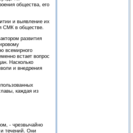
оения общества, его
итии и выявление их
я СМК в обществе.
фактором развития
мировому
ию всемирного
еменно встает вопрос
дан. Насколько
 воли и внедрения
использованных
главы, каждая из
ом, - чрезвычайно
и течений. Они