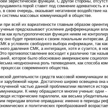
оей эвристической функции. С другой стороны, отсутст
фундамента порой ставит под сомнение адекватность и 
, в свою очередь, оказывает негативное воздействие н
е системы массовых коммуникаций в обществе.
и при всей их вариативности главным образом ориенти
и ученые предсказывают усиление дифференциации вла
так как культурологическая функция никем не контролир
ку оно будет привязано к своим локальным интересам. Д
МК в условиях свободного выбора информации, так как
ного давления СМК, а интеграция, хотя и сузится, в но
 Это противопоставление восходит к различию так назы
аний, которое было обосновано американским социолог
Весьма неоднозначна роль телевидения, как способа ко
 процессах современного общества.
ческой деятельности средств массовой коммуникации в
 и зарубежной науки. Достаточно широко освещена она 
изученной частью данной проблематики является истор
ммуникации. К нему обращаются многие ученые: одни -
проводя исторические параллели, как весьма убедительн
ким периодам вполне оправданна: именно в периоды ре
ономических и политических преобразований возрастае