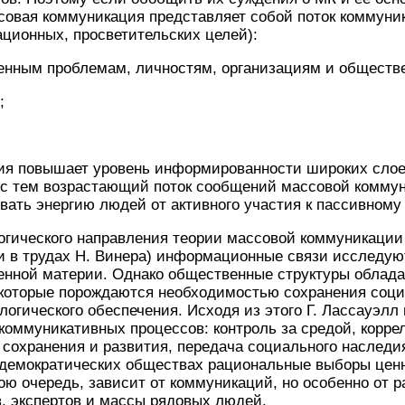
совая коммуникация представляет собой поток коммуни
ционных, просветительских целей):
венным проблемам, личностям, организациям и общест
;
ция повышает уровень информированности широких слое
 с тем возрастающий поток сообщений массовой комму
ать энергию людей от активного участия к пассивному
огического направления теории массовой коммуникации
к и в трудах Н. Винера) информационные связи исследую
нной материи. Однако общественные структуры облад
которые порождаются необходимостью сохранения соци
логического обеспечения. Исходя из этого Г. Лассауэлл
оммуникативных процессов: контроль за средой, корре
 сохранения и развития, передача социального наследи
 демократических обществах рациональные выборы ценн
вою очередь, зависит от коммуникаций, но особенно от 
, экспертов и массы рядовых людей.