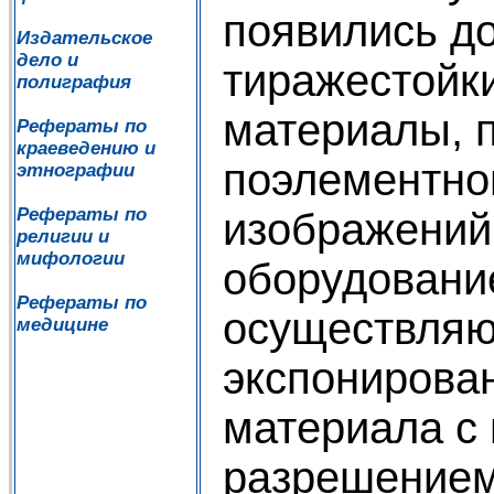
появились д
Издательское
дело и
тиражестойк
полиграфия
материалы, 
Рефераты по
краеведению и
поэлементно
этнографии
Рефераты по
изображений
религии и
мифологии
оборудовани
Рефераты по
осуществля
медицине
экспонирова
материала с
разрешением