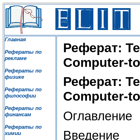
Главная
Реферат: Т
Рефераты по
рекламе
Computer-to
Рефераты по
физике
Реферат: Т
Рефераты по
Computer-to
философии
Рефераты по
Оглавление
финансам
Рефераты по
Введение
химии