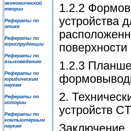
экономической
1.2.2 Формо
теории
устройства д
Рефераты по
этике
расположенн
Рефераты по
поверхности
юриспруденции
Рефераты по
языковедению
1.2.3 Планш
Рефераты по
формовыводн
юридическим
наукам
2. Техническ
Рефераты по
истории
устройств C
Рефераты по
компьютерным
Заключение
наукам