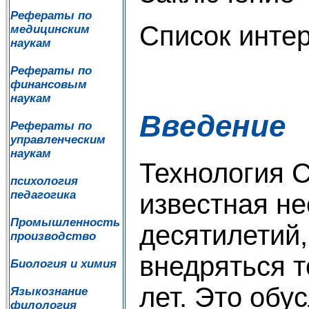
Рефераты по
Список инте
медицинским
наукам
Рефераты по
финансовым
наукам
Введение
Рефераты по
управленческим
наукам
Технология C
психология
педагогика
известная не
Промышленность
десятилетий,
производство
внедряться т
Биология и химия
лет. Это обу
Языкознание
филология