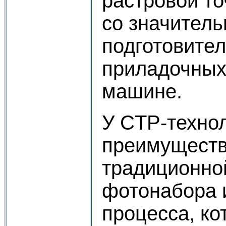
растровой т
со значител
подготовите
приладочных
машине.
У CTP-техно
преимуществ
традиционно
фотонабора 
процесса, к