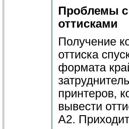
Проблемы с
оттисками
Получение к
оттиска спус
формата кра
затруднитель
принтеров, к
вывести отт
А2. Приходи