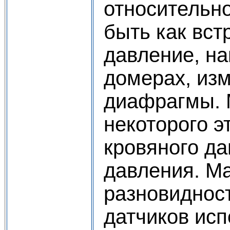
относительно
быть как вст
давление, н
домерах, изм
диафраг­мы.
некоторого э
кровяного да
давления. Ма
разновиднос
датчиков ис