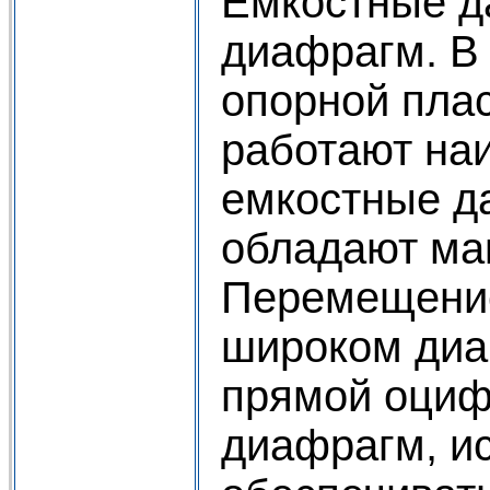
Емкостные д
диафрагм. В
опорной плас
работают на
емкостные да
обладают мак
Перемещение
широком диа
прямой оциф­
диафрагм, ис