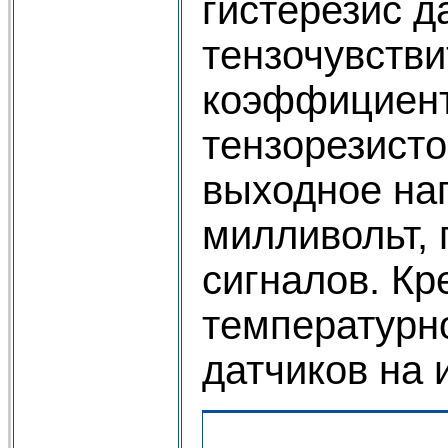
гистерезис д
тензочувств
коэффициент
тензорезист
выходное нап
милливольт, 
сигналов. Кр
температурно
датчиков на 