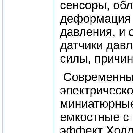
сенсоры, об
деформация 
давления, и 
датчики дав
силы, причи
Современные
электрическ
миниатюрные
емкостные с
эффект Холл