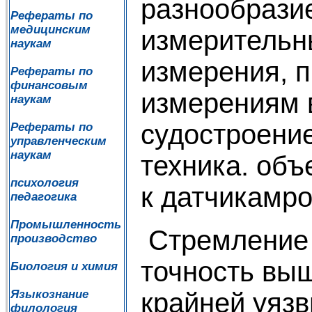
разнообрази
Рефераты по
медицинским
измерительн
наукам
измерения, 
Рефераты по
финансовым
измерениям в
наукам
судостроение
Рефераты по
управленческим
наукам
техника. об
психология
к датчикамро
педагогика
Промышленность
Стремление 
производство
точность выш
Биология и химия
крайней уязв
Языкознание
филология