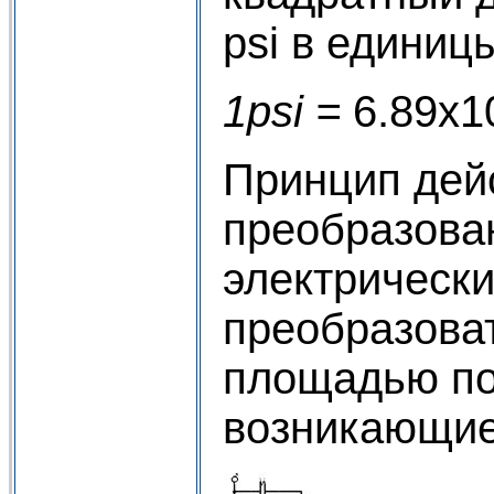
рsi в едини
1р
si
=
6.89х
Принцип дей
преобразова
электрически
преобразова
площадью по
возникающие