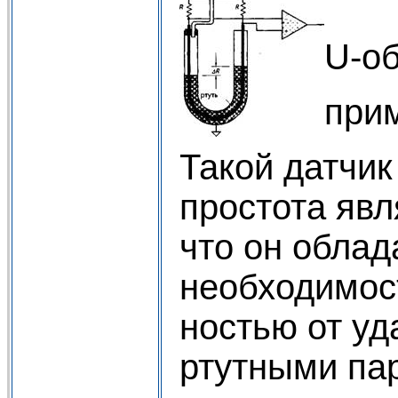
U-об
прим
Такой датчик
просто­та яв
что он обла­
необходимос
ностью от уд
ртутны­ми па