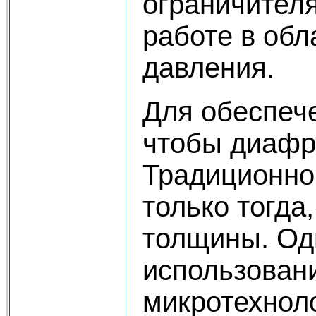
ограничителя
работе в обл
давления.
Для обеспеч
что­бы диаф
Традиционно
только тогда
толщины. Одн
использован
микротехнол