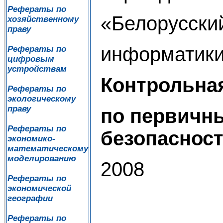
Рефераты по
«Белорусски
хозяйственному
праву
информатики
Рефераты по
цифровым
устройствам
Контрольна
Рефераты по
экологическому
праву
по первичн
Рефераты по
безопаснос
экономико-
математическому
моделированию
2008
Рефераты по
экономической
географии
Рефераты по