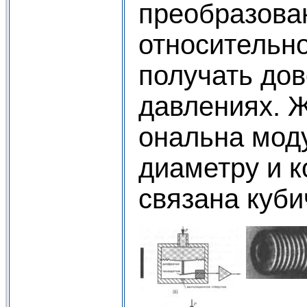
преобразован
относительн
получать до
давлениях. 
ональна мод
диамет­ру и 
связана куби