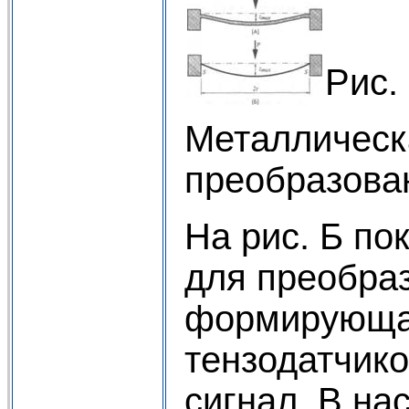
в д
Рис.
Метал­лическ
преобразо­ва
На рис. Б п
для преобраз
формиру­ющая
тензодатчико
сигнал. В на