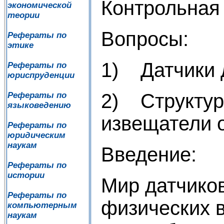
Контрольная
экономической
теории
Вопросы:
Рефераты по
этике
1) Датчики 
Рефераты по
юриспруденции
2) Структур
Рефераты по
языковедению
извещатели 
Рефераты по
юридическим
наукам
Введение:
Рефераты по
истории
Мир датчико
Рефераты по
физических 
компьютерным
наукам