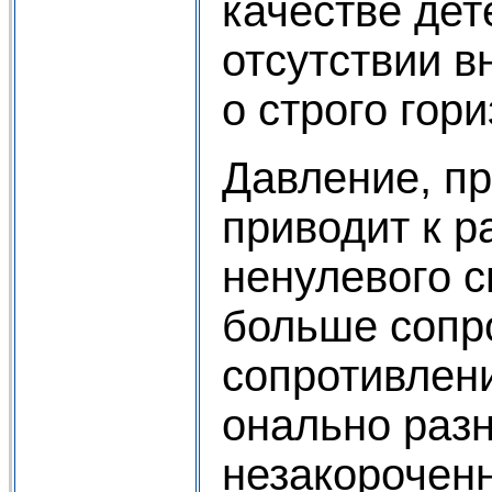
качестве дет
отсутствии в
о строго гор
Давление, пр
приводит к р
нену­левого 
больше сопр
сопротивлен
онально раз
незакороченн