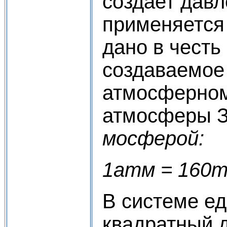
создает дав
применяется
дано в честь
создаваемое 
атмосферном
атмосферы З
мосферой:
1атм = 160
В системе е
квадратный д