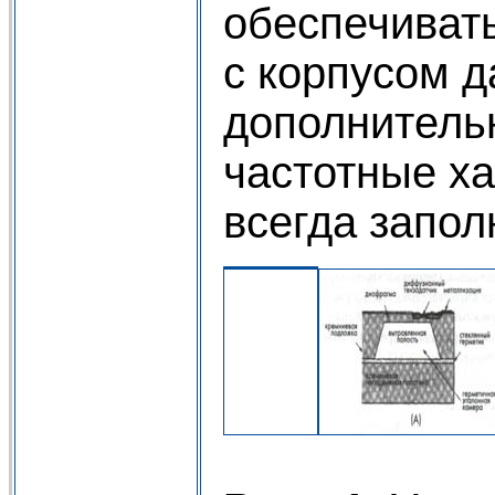
обеспечивать
с корпусом д
дополнительн
частотные ха
все­гда запо