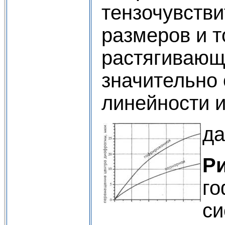
тензочувств
размеров и т
растягивающ
значительно 
линейности и
да
Ри
го
си