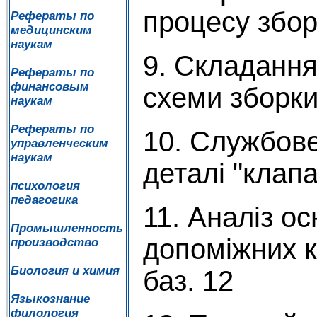
процесу збор
Рефераты по
медицинским
наукам
9. Складання
Рефераты по
финансовым
схеми зборки
наукам
Рефераты по
10. Службов
управленческим
наукам
деталі "клапа
психология
педагогика
11. Аналіз ос
Промышленность
допоміжних к
производство
Биология и химия
баз. 12
Языкознание
филология