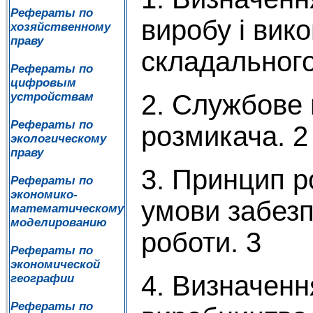
Рефераты по
виробу і вик
хозяйственному
праву
складальног
Рефераты по
цифровым
2. Службове
устройствам
Рефераты по
розмикача. 2
экологическому
праву
3. Принцип р
Рефераты по
экономико-
умови забез
математическому
моделированию
роботи. 3
Рефераты по
экономической
4. Визначенн
географии
Рефераты по