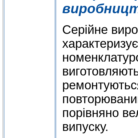
виробниц
Серійне вир
характеризу
номенклатур
виготовляют
ремонтуютьс
повторювани
порівняно ве
випуску.