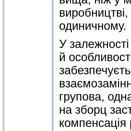
виробництві,
одиничному.
У залежності
й особливост
забезпечуєть
взаємозамінн
групова, одна
на зборц зас
компенсація р