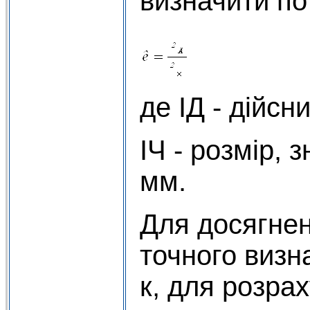
визначити по
де ІД - дійсн
ІЧ - розмір, 
мм.
Для досягне
точного визн
к, для розра