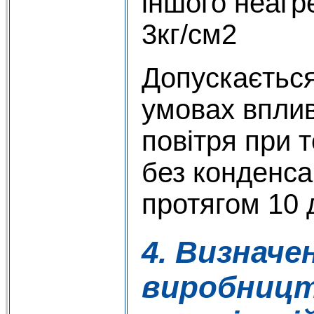
іншого неагр
3кг/см2
Допускається
умовах вплив
повітря при 
без конденса
протягом 10 д
4. Визначе
виробницт