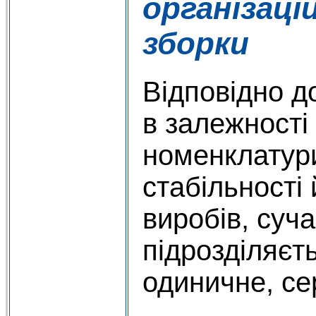
організаці
зборки
Відповідно д
в залежності
номенклатури
стабільності 
виробів, суч
підрозділяєть
одиничне, се