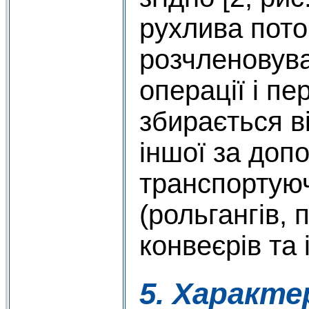
рухлива пото
розчленовув
операції і п
збирається ві
іншої за доп
транспортуюч
(рольгангів, 
конвеєрів та і
5. Характ