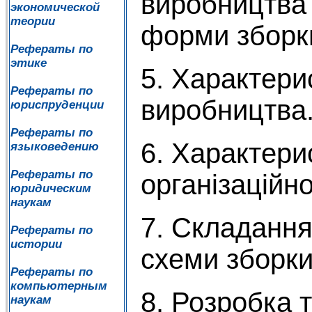
виробництва 
экономической
теории
форми зборки
Рефераты по
этике
5. Характери
Рефераты по
виробництва.
юриспруденции
Рефераты по
6. Характери
языковедению
Рефераты по
організаційн
юридическим
наукам
7. Складання
Рефераты по
истории
схеми зборки
Рефераты по
компьютерным
8. Розробка 
наукам