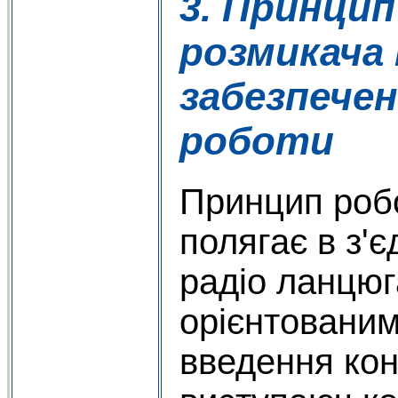
3. Принци
розмикача 
забезпече
роботи
Принцип роб
полягає в з'є
радіо ланцю
орієнтовани
введення кон