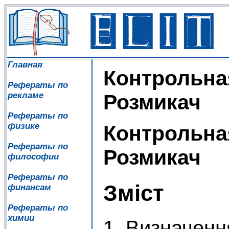
Главная
Контрольна
Рефераты по
рекламе
Розмикач
Рефераты по
физике
Контрольна
Рефераты по
Розмикач
философии
Рефераты по
Зміст
финансам
Рефераты по
химии
1. Визначенн