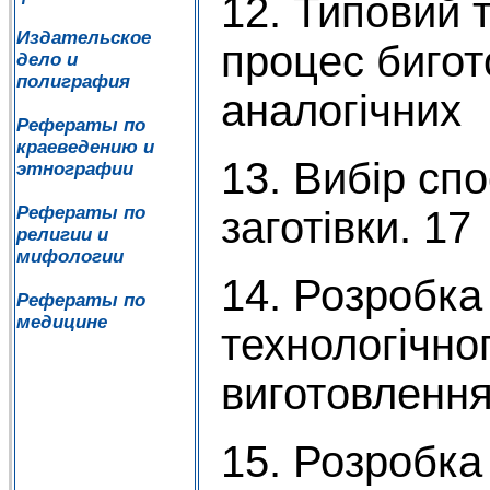
12. Типовий 
Издательское
процес биго
дело и
полиграфия
аналогічних
Рефераты по
краеведению и
13. Вибір сп
этнографии
Рефераты по
заготівки. 17
религии и
мифологии
14. Розробка
Рефераты по
медицине
технологічно
виготовлення
15. Розробк