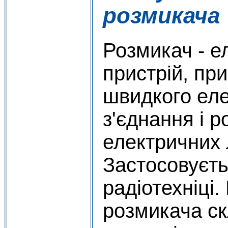
розмикача
Розмикач - е
пристрій, пр
швидкого ел
з'єднання і р
електричних 
Застосовуєть
радіотехніці
розмикача ск