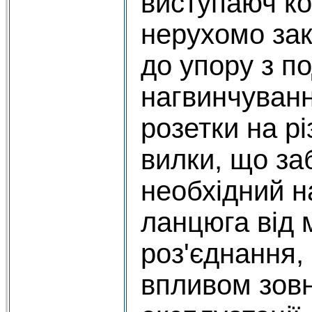
виступаюч ко
нерухомо зак
до упору з 
нагвинчуванн
розетки на р
вилки, що за
необхідний н
ланцюга від 
роз'єднання,
впливом зовн