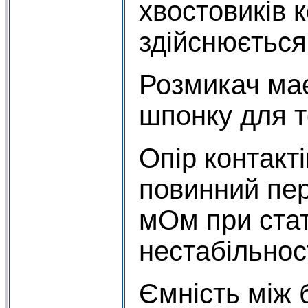
хвостовиків к
здійснюється
Розмикач ма
шпонку для то
Опір контакт
повинний пе
мОм при стат
нестабільнос
Ємність між 