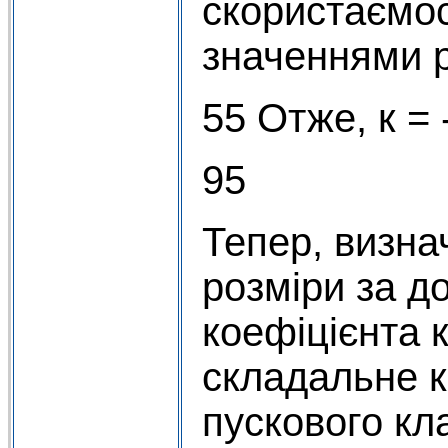
скористаємо
значеннями р
55 Отже, к = -
95
Тепер, визна
розміри за д
коефіцієнта 
складальне 
пускового кл