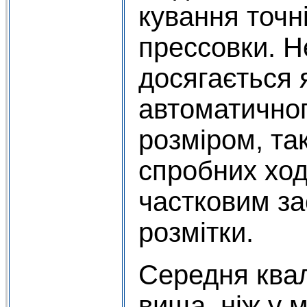
кування точн
прессовки. Н
досягається 
автоматично
розміром, та
спробних ході
частковим з
розмітки.
Середня квал
вища, ніж у 