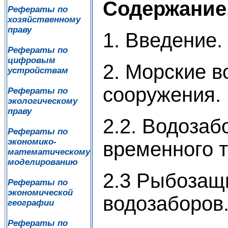
Содержание
Рефераты по
хозяйственному
праву
1. Введение.
Рефераты по
цифровым
2. Морские 
устройствам
сооружения.
Рефераты по
экологическому
праву
2.2. Водоза
Рефераты по
экономико-
временного т
математическому
моделированию
2.3 Рыбозащ
Рефераты по
экономической
водозаборов
географии
Рефераты по