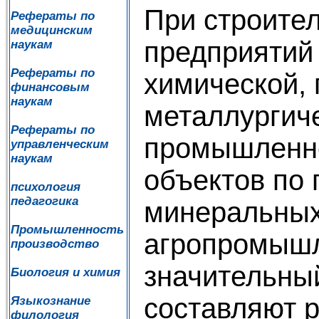
При строите
Рефераты по
медицинским
предприятий
наукам
Рефераты по
химической,
финансовым
наукам
металлургич
Рефераты по
промышленно
управленческим
наукам
объектов по 
психология
педагогика
минеральных
Промышленность
агропромышл
производство
значительны
Биология и химия
составляют 
Языкознание
филология