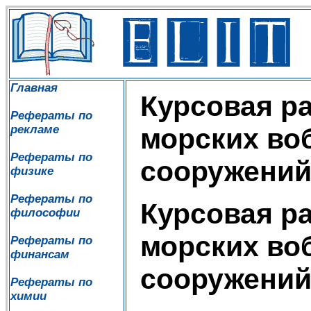
Главная
Курсовая р
Рефераты по
рекламе
морских во
Рефераты по
сооружени
физике
Рефераты по
Курсовая р
философии
морских во
Рефераты по
финансам
сооружени
Рефераты по
химии