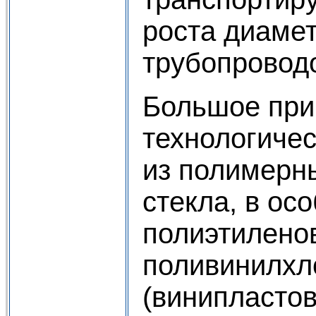
роста диаме
трубопровод
Большое при
технологиче
из полимерн
стекла, в ос
полиэтилено
поливинилхл
(винипластов