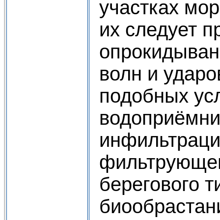
участках мо
их следует п
опрокидыван
волн и ударо
подобных ус
водоприёмни
инфильтраци
фильтрующег
берегового т
биообрастани