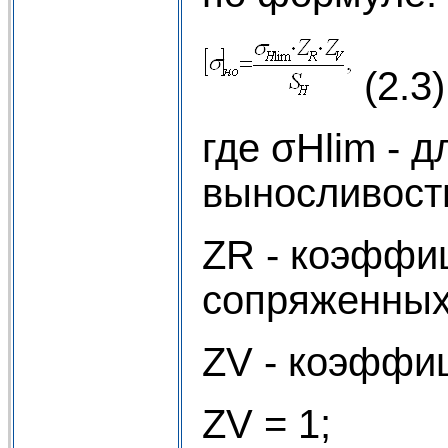
(2.3)
где σHlim - 
выносливост
ZR - коэффи
сопряженных
ZV - коэффи
ZV = 1;