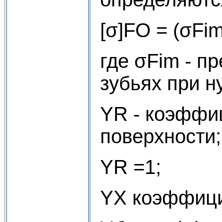
[σ]FО = (σFi
где σFim - п
зубьях при н
YR - коэффи
поверхности
YR =1;
YX коэффици