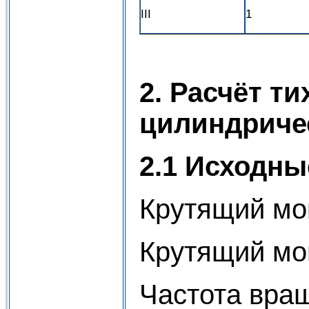
III
1
2. Расчёт т
цилиндриче
2.1 Исходн
Крутящий мо
Крутящий мом
Частота вращ