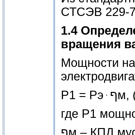
СТСЭВ 229-
1.4 Определ
вращения ва
Мощности на
электродвига
P1 = Pэ
где P1 мощно
ףм – КПД м