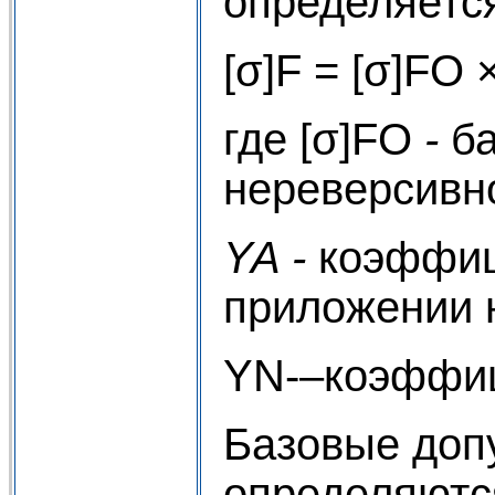
определяетс
[σ]F = [σ]FО 
где [σ]FО
-
б
нереверсивно
YA -
коэффиц
приложении 
YN-–коэффиц
Базовые доп
определяютс