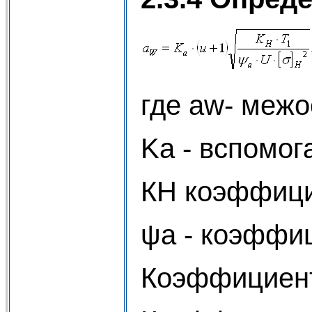
где aw- межо
Ka - вспомог
КН коэффици
ψa - коэффи
Коэффициент