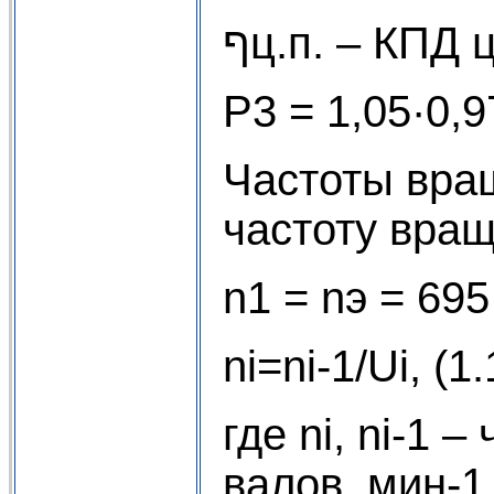
ףц.п. – КПД
P3 = 1,05·0,
Частоты вра
частоту вращ
n1 = nэ = 695
ni=ni-1/Ui, (1.
где ni, ni-1 
валов, мин-1