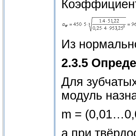
Коэффициент
Из нормальн
2.3.5 Опред
Для зубчатых
модуль назн
m = (0,01…0,
а при твёрд