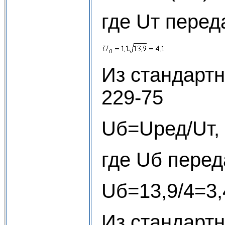
где Uт перед
Из стандарт
229-75
Uб=Uред/Uт, 
где Uб перед
Uб=13,9/4=3,
Из стандартн