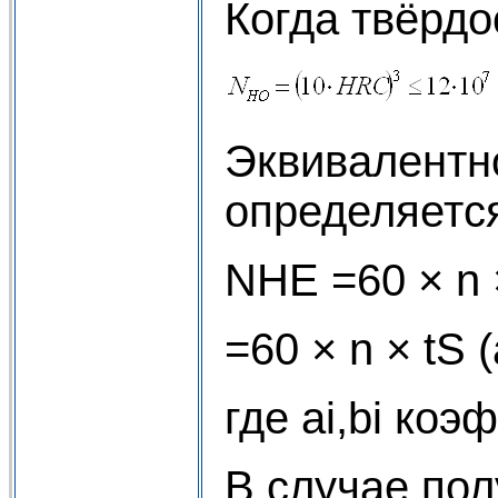
Когда твёрдо
Эквивалентн
определяется
NHE =60 × n ×
=60 × n × tS 
где ai,bi ко
В случае по