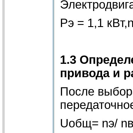
Электродвиг
Pэ = 1,1 кВт,
1.3 Определ
привода и р
После выбор
передаточное
Uобщ= nэ/ nв 