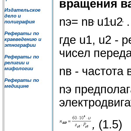
вращения в
Издательское
дело и
nэ= nвּ u1ּu2ּ
полиграфия
Рефераты по
где u1, u2 -
краеведению и
этнографии
чисел переда
Рефераты по
религии и
nв - частота
мифологии
Рефераты по
nэ предпола
медицине
электродвига
,
(1.5)