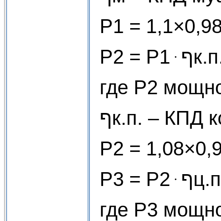
P1 = 1,1×0,9
P2 = P1
где P2 мощно
ףк.п. – КПД
P2 = 1,08×0,
P3 = P
где P3 мощно