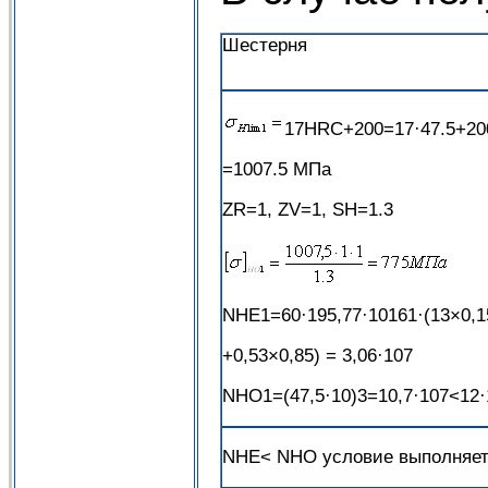
Шестерня
17HRC+200=17·47.5+20
=1007.5 МПа
ZR=1, ZV=1, SH=1.3
NHE1=60·195,77·10161·(13×0,1
+0,53×0,85) = 3,06·107
NHО1=(47,5·10)3=10,7·107<12·
NHE< NHО условие выполняе