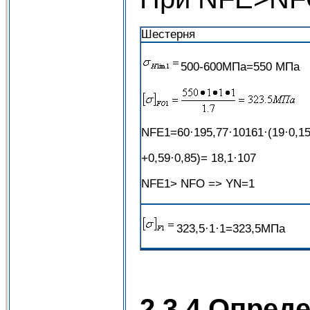
Шестерня
500-600МПа=550 МПа
NFE1=60·195,77·10161·(19·0,1
+0,59·0,85)= 18,1·107
NFE1> NFO => YN=1
323,5·1·1=323,5МПа
2.3.4 Опред