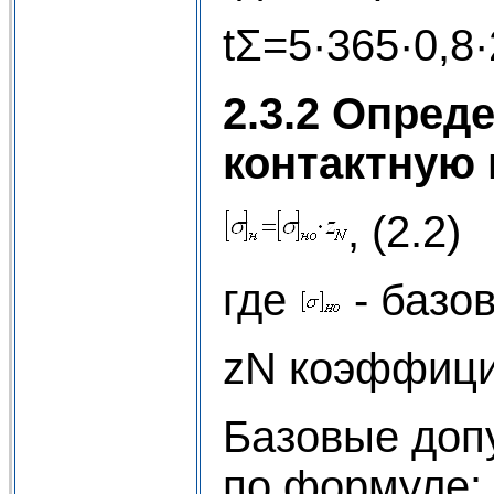
tΣ=5·365·0,8
2.3.2 Опред
контактную
, (2.2)
где
- базо
zN коэффици
Базовые доп
по формуле: