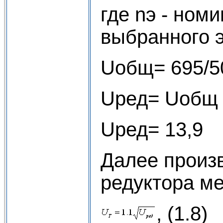
где nэ - ном
выбранного э
Uобщ= 695/5
Uред= Uобщ (
Uред= 13,9
Далее произ
редуктора ме
, (1.8)