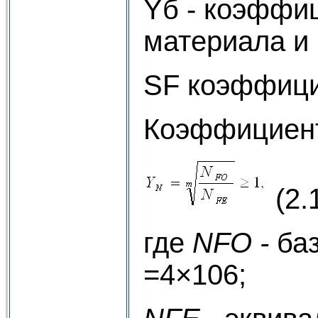
Yб - коэффи
материала и 
SF коэффицие
Коэффициент
(2.
где
NFO
-
ба
=4×106;