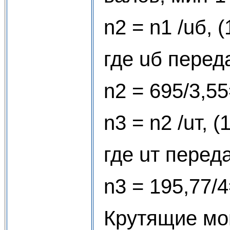
n2 = n1 /uб, (
где uб перед
n2 = 695/3,5
n3 = n2 /uт, (
где uт перед
n3 = 195,77/
Крутящие мо