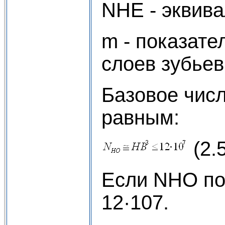
NHE - эквива
m - показате
слоев зубьев
Базовое чис
равным:
(2.5
Если NНО по
12·107.