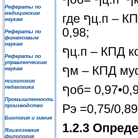
Рефераты по
медицинским
где ףц.п – КПД цилиндрической передачи, ףц.п=0,96 –
наукам
0,98;
Рефераты по
финансовым
наукам
Рефераты по
управленческим
наукам
психология
ףоб= 0,97•0,
педагогика
Промышленность
Рэ =0,75/0,8
производство
Биология и химия
1.2.3 Опред
Языкознание
филология