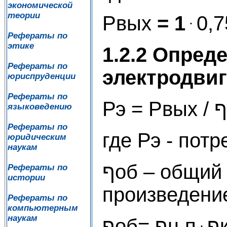
экономической
теории
Рвых
= 1
ּ 0,
Рефераты по
этике
1.2.2 Опред
Рефераты по
электродви
юриспруденции
Рефераты по
языковедению
Рефераты по
где Рэ - пот
юридическим
наукам
ףоб – общий КПД привода, определяемый как
Рефераты по
истории
произведени
Рефераты по
компьютерным
наукам