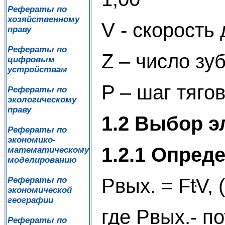
Рефераты по
хозяйственному
V - скорость
праву
Рефераты по
Z – число зу
цифровым
устройствам
P – шаг тяго
Рефераты по
экологическому
праву
1.2 Выбор э
Рефераты по
экономико-
1.2.1 Опред
математическому
моделированию
Рвых. = FtּV, 
Рефераты по
экономической
географии
где Рвых.- п
Рефераты по