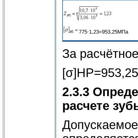
775·1,23=953,25МПа
За расчётно
[σ]HP=953,2
2.3.3
Опреде
расчете зуб
Допускаемое 