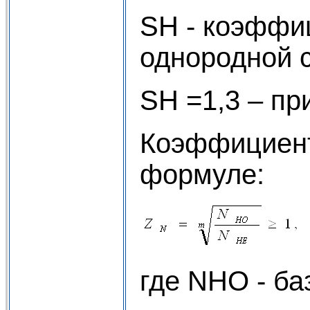
SH - коэффиц
однородной с
SH =1,3 – пр
Коэффициент
формуле:
где NHO - ба