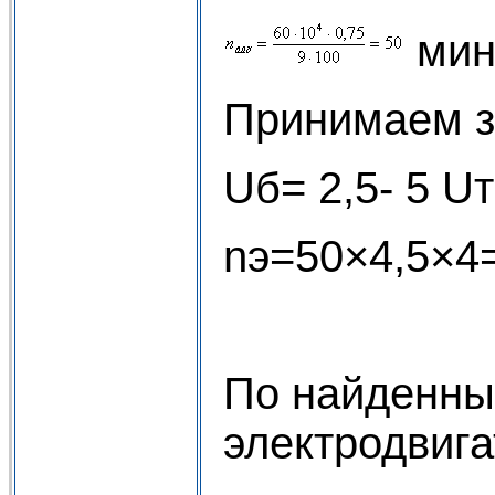
мин
Принимаем з
Uб= 2,5- 5 U
nэ=50×4,5×4=
По найденны
электродвига