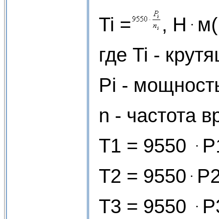
Ti =
, Н ּ м
где Ti - крут
Рi - мощность
n - частота в
T1 = 9550 ּ P1
T2 = 9550 ּ P2
T3 = 9550 ּ P3