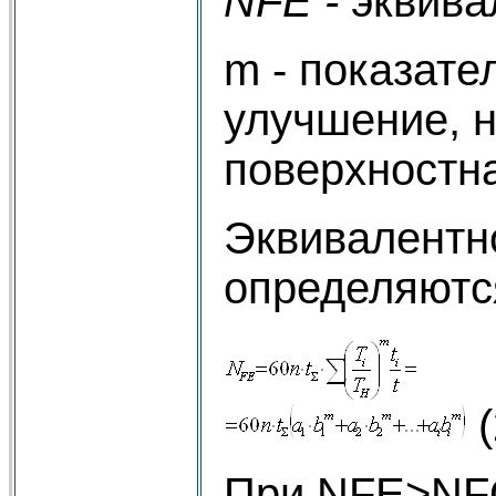
NFЕ -
эквива
m - показате
улучшение, 
поверхностна
Эквивалентн
определяютс
(
При NFE>NFO