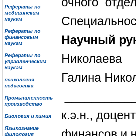
очног
Рефераты по
медицинским
Специальнос
наукам
Рефераты по
Научный ру
финансовым
наукам
Николаева
Рефераты по
управленческим
наукам
Галина Нико
психология
педагогика
__________
Промышленность
производство
к.э.н., доце
Биология и химия
Языкознание
финансов и 
филология