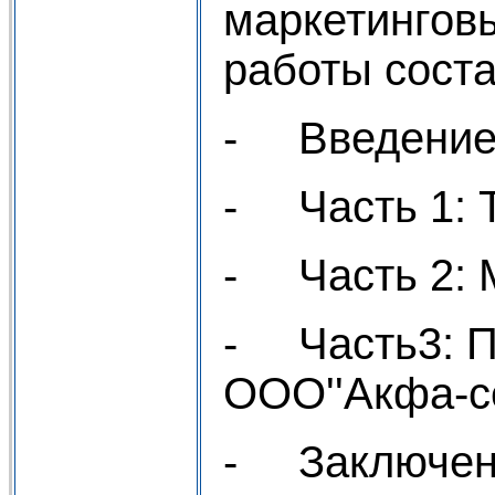
маркетингов
работы соста
- Введени
- Часть 1: 
- Часть 2: 
- Часть3: П
ООО''Акфа-се
- Заключен