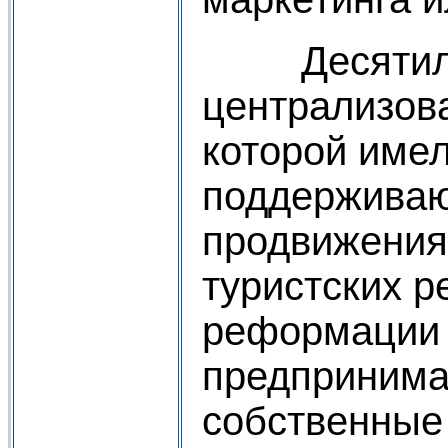
Десятилети
централизов
которой име
поддерживаю
продвижения 
туристских р
реформации 
предпринима
собственные