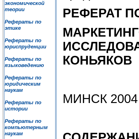
экономической
РЕФЕРАТ П
теории
Рефераты по
этике
МАРКЕТИН
Рефераты по
ИССЛЕДОВ
юриспруденции
КОНЬЯКОВ
Рефераты по
языковедению
Рефераты по
юридическим
наукам
МИНСК 2004
Рефераты по
истории
Рефераты по
компьютерным
СОДЕРЖАН
наукам