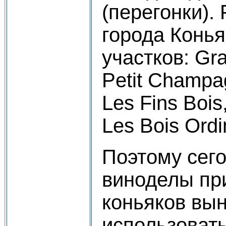
(перегонки). 
города Конья
участков: Gr
Petit Champag
Les Fins Bois
Les Bois Ordi
Поэтому сег
виноделы пр
коньяков вы
использовать