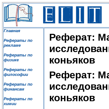
Главная
Реферат: М
Рефераты по
рекламе
исследован
Рефераты по
коньяков
физике
Рефераты по
Реферат: М
философии
исследован
Рефераты по
финансам
коньяков
Рефераты по
химии