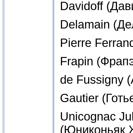
Davidoff (Да
Delamain (Де
Pierre Ferra
Frapin (Фрап
de Fussigny 
Gautier (Готь
Unicognac Jul
(Юниконьяк 