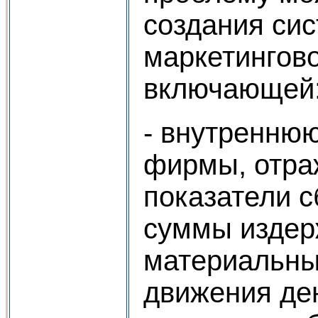
создания си
маркетингов
включающей
- внутреннюю
фирмы, отр
показатели с
суммы издер
материальны
движения де