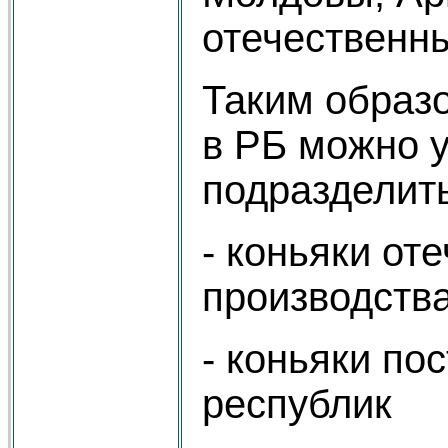
отечественн
Таким образо
в РБ можно 
подразделить
- коньяки от
производств
- коньяки по
республик