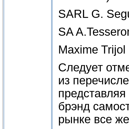
SARL G. Segu
SA A.Tessero
Maxime Trijo
Следует отме
из перечисл
представляя 
брэнд самос
рынке все же