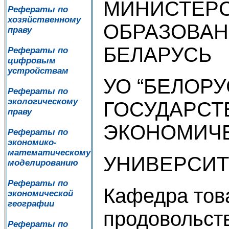
МИНИСТЕР
Рефераты по
хозяйственному
ОБРАЗОВАН
праву
БЕЛАРУСЬ
Рефераты по
цифровым
устройствам
УО “БЕЛОР
Рефераты по
экологическому
ГОСУДАРС
праву
ЭКОНОМИЧ
Рефераты по
экономико-
математическому
УНИВЕРСИТ
моделированию
Рефераты по
Кафедра тов
экономической
географии
продовольст
Рефераты по