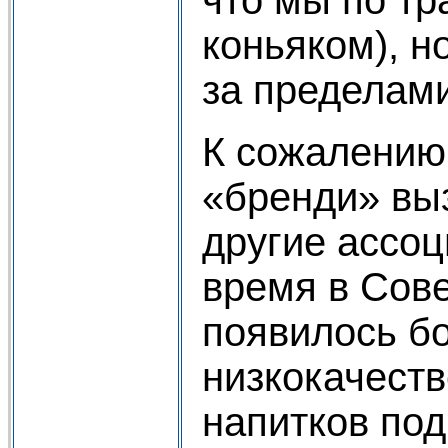
коньяком), н
за пределам
К сожалению,
«бренди» вы
другие ассоц
время в Сов
появилось б
низкокачест
напитков под