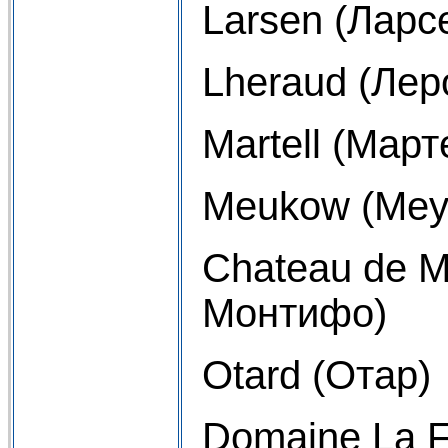
Larsen (Ларс
Lheraud (Лер
Martell (Март
Meukow (Меу
Chateau de M
Монтифо)
Otard (Отар)
Domaine La F