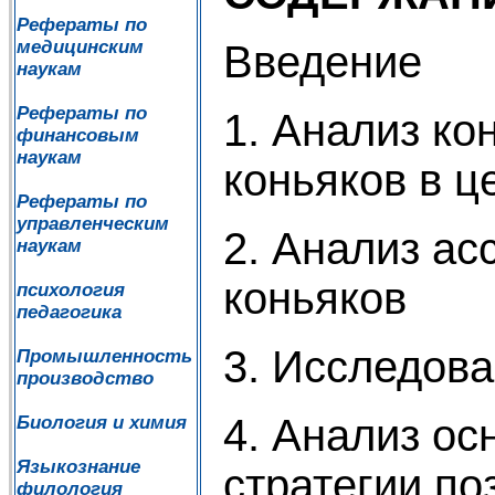
Рефераты по
медицинским
Введение
наукам
Рефераты по
1. Анализ к
финансовым
наукам
коньяков в ц
Рефераты по
управленческим
2. Анализ ас
наукам
коньяков
психология
педагогика
3. Исследов
Промышленность
производство
4. Анализ ос
Биология и химия
Языкознание
стратегии по
филология