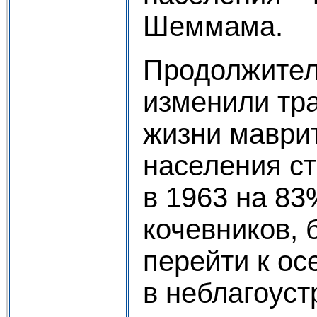
Шеммама.
Продолжител
изменили тр
жизни маври
населения с
в 1963 на 83
кочевников,
перейти к ос
в неблагоуст