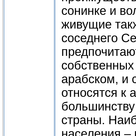
сонинке и во
живущие так
соседнего Се
предпочитают
собственных 
арабском, и 
относятся к
большинству
страны. Наи
населения – 