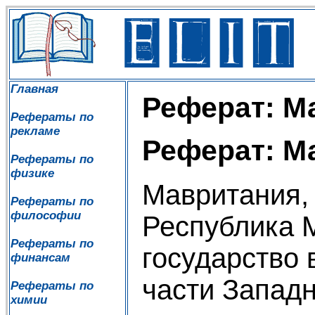
Главная
Реферат: М
Рефераты по
рекламе
Реферат: М
Рефераты по
физике
Мавритания,
Рефераты по
философии
Республика 
Рефераты по
государство 
финансам
части Запад
Рефераты по
химии