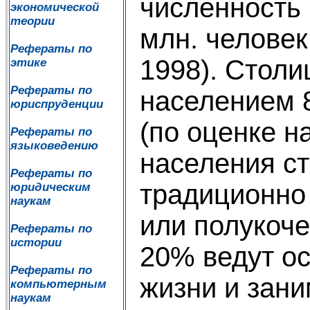
численность 
экономической
теории
млн. человек
Рефераты по
1998). Столи
этике
Рефераты по
населением 8
юриспруденции
(по оценке н
Рефераты по
языковедению
населения ст
Рефераты по
традиционно
юридическим
наукам
или полукоче
Рефераты по
истории
20% ведут о
Рефераты по
жизни и зан
компьютерным
наукам