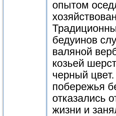
опытом осед
хозяйствова
Традиционн
бедуинов сл
валяной вер
козьей шерс
черный цвет
побережья б
отказались о
жизни и заня