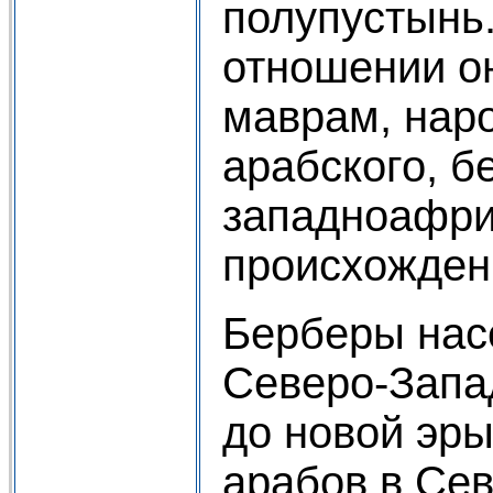
полупустынь.
отношении он
маврам, нар
арабского, б
западноафри
происхождени
Берберы нас
Северо-Запа
до новой эры
арабов в Се