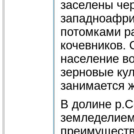
заселены че
западноафри
потомками р
кочевников. 
население в
зерновые кул
занимается 
В долине р.С
земледелием
преимуществ