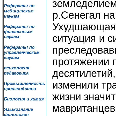
земледелием
Рефераты по
медицинским
р.Сенегал на
наукам
Ухудшающаяс
Рефераты по
финансовым
ситуация и с
наукам
преследовав
Рефераты по
управленческим
наукам
протяжении 
психология
десятилетий
педагогика
изменили тр
Промышленность
производство
жизни значит
Биология и химия
мавританцев
Языкознание
филология