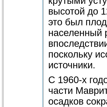
крутыми уст
высотой до 1
это был пло
населенный 
впоследстви
поскольку ис
источники.
С 1960-х год
части Маври
осадков сокр