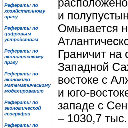
расположено
Рефераты по
хозяйственному
и полупустын
праву
Омывается н
Рефераты по
цифровым
Атлантическо
устройствам
Граничит на 
Рефераты по
экологическому
праву
Западной Сах
Рефераты по
востоке с Ал
экономико-
математическому
и юго-восток
моделированию
западе с Се
Рефераты по
экономической
географии
– 1030,7 тыс.
Рефераты по