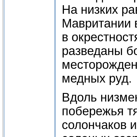
На низких ра
Мавритании 
в окрестност
разведаны б
месторожден
медных руд.
Вдоль низме
побережья т
солончаков 