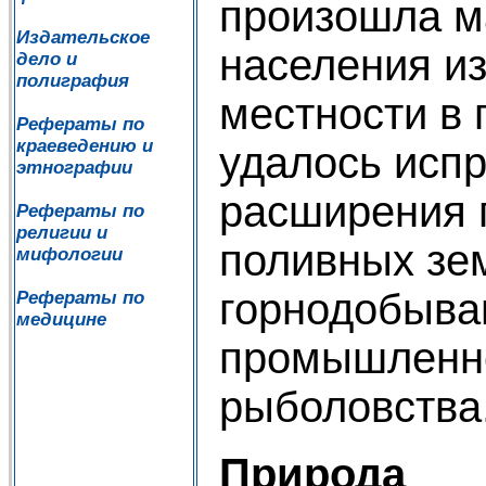
произошла м
Издательское
населения из
дело и
полиграфия
местности в 
Рефераты по
краеведению и
удалось исп
этнографии
расширения
Рефераты по
религии и
поливных зе
мифологии
горнодобыв
Рефераты по
медицине
промышленн
рыболовства
Природа