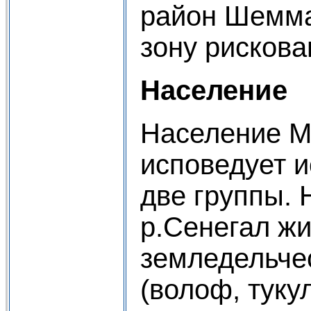
район Шемма
зону рискова
Население
Население М
исповедует и
две группы. 
р.Сенегал ж
земледельче
(волоф, туку