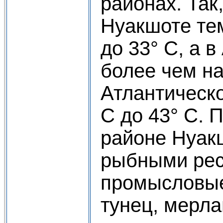
районах. Так
Нуакшоте те
до 33° С, а 
более чем на
Атлантическо
С до 43° С.
районе Нуак
рыбными рес
промысловые
тунец, мерла