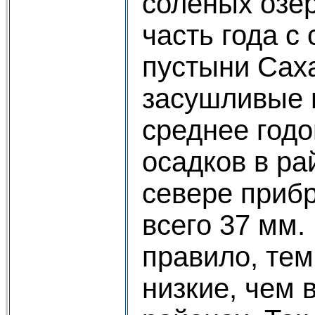
соленых озе
часть года с
пустыни Сах
засушливые 
среднее годо
осадков в ра
севере приб
всего 37 мм.
правило, те
низкие, чем 