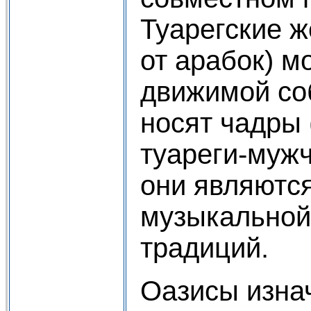
Туарегские 
от арабок) м
движимой со
носят чадры
туареги-мужч
они являютс
музыкальной
традиций.
Оазисы изна