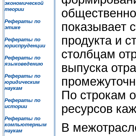
экономической
теории
общественног
Рефераты по
показывает с
этике
продукта и с
Рефераты по
юриспруденции
столбцам от
Рефераты по
языковедению
выпуска отр
Рефераты по
промежуточн
юридическим
наукам
По строкам 
Рефераты по
ресурсов каж
истории
Рефераты по
В межотрасл
компьютерным
наукам