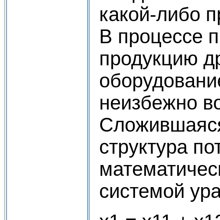
какой-либо п
В процессе п
продукцию др
оборудование
неизбежно во
Сложившаяся
структура по
математичес
системой ур