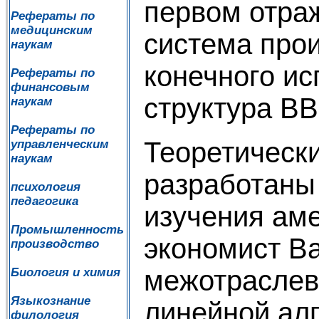
первом отра
Рефераты по
медицинским
система прои
наукам
конечного ис
Рефераты по
финансовым
структура ВВ
наукам
Рефераты по
Теоретическ
управленческим
наукам
разработаны 
психология
педагогика
изучения ам
Промышленность
экономист В
производство
межотраслев
Биология и химия
Языкознание
линейной алг
филология