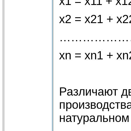
х1 = х11 + х1
х2 = х21 + х2
………………
хn = хn1 + хn
Различают дв
производства
натуральном