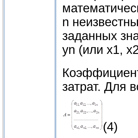
математичес
n неизвестным
заданных зна
уn (или х1, х2
Коэффицие
затрат. Для 
(4)