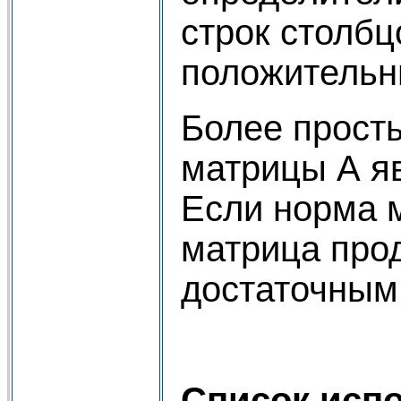
строк столбц
положительн
Более прост
матрицы А яв
Если норма м
матрица прод
достаточным
Список исп