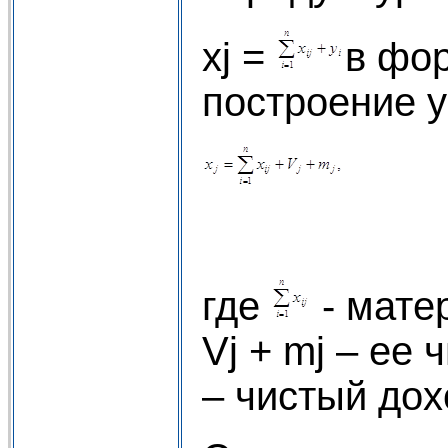
xj =
в фо
построение 
(
где
- мате
Vj + mj – ее 
– чистый дох