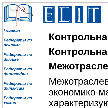
Главная
Контрольна
Рефераты по
рекламе
Контрольна
Рефераты по
физике
Межотрасле
Рефераты по
философии
Межотраслев
Рефераты по
финансам
экономико-м
Рефераты по
характеризу
химии