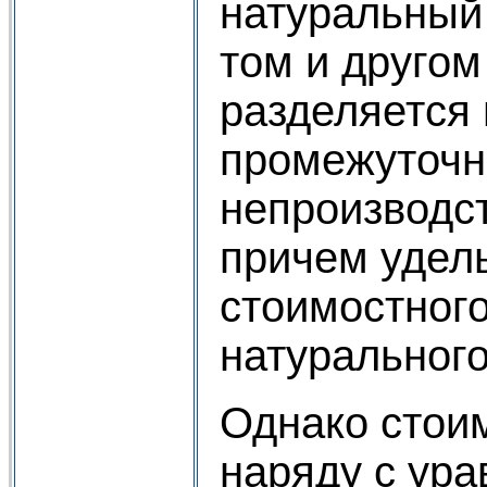
натуральный
том и другом
разделяется 
промежуточны
непроизводст
причем удель
стоимостного
натурального
Однако стоим
наряду с ур