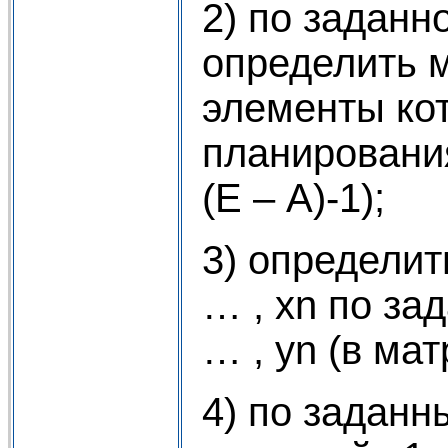
2) по задан
определить 
элементы ко
планировани
(Е – А)-1);
3) определит
… , хn по за
… , уn (в мат
4) по задан