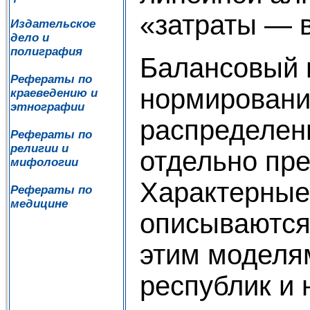
«затраты — 
Издательское
дело и
полиграфия
Балансовый 
Рефераты по
нормирования
краеведению и
этнографии
распределени
Рефераты по
религии и
отдельно пре
мифологии
Характерные 
Рефераты по
медицине
описываются
этим моделя
республик и 