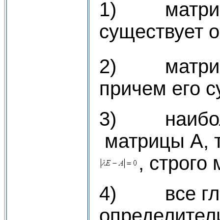
1) матрица 
существует о
2) матричн
причем его с
3) наиболь
матрицы А, т
, строго
4) все глав
определител