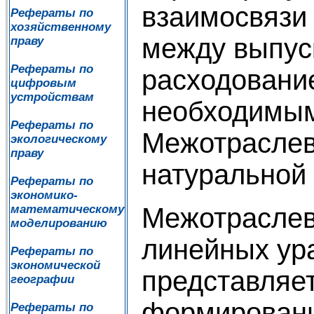
взаимосвязи 
Рефераты по
хозяйственному
между выпуск
праву
Рефераты по
расходовани
цифровым
устройствам
необходимым
Рефераты по
Межотраслев
экологическому
праву
натуральной
Рефераты по
экономико-
математическому
Межотраслев
моделированию
линейных ур
Рефераты по
экономической
представляет
географии
формировани
Рефераты по