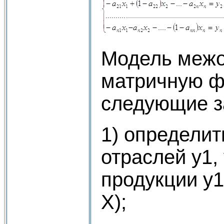
Модель межо
матричную фо
следующие з
1) определи
отраслей у1,
продукции у1
Х);