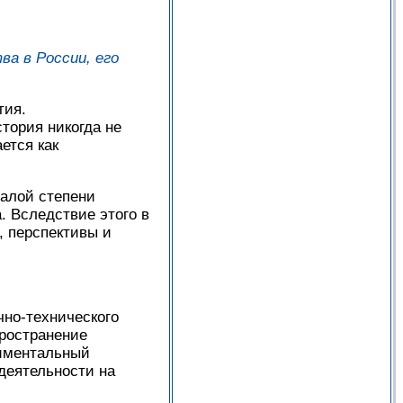
а в России, его
тия.
тория никогда не
ется как
малой степени
. Вследствие этого в
, перспективы и
чно-технического
пространение
риментальный
деятельности на