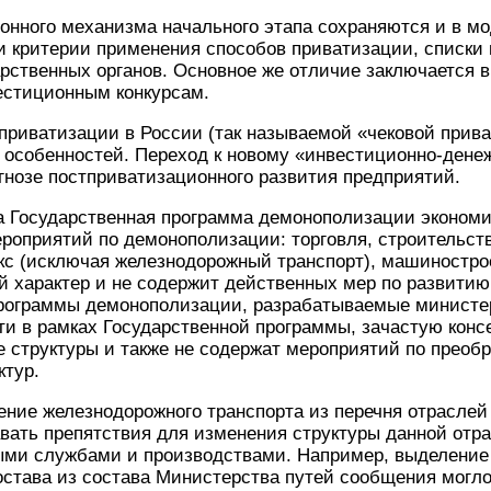
нного механизма начального этапа сохраняются и в мо
 и критерии применения способов приватизации, списки
рственных органов. Основное же отличие заключается в
естиционным конкурсам.
приватизации в России (так называемой «чековой прива
я особенностей. Переход к новому «инвестиционно-дене
гнозе постприватизационного развития предприятий.
а Государственная программа демонополизации экономи
оприятий по демонополизации: торговля, строительств
кс (исключая железнодорожный транспорт), машиностро
 характер и не содержит действенных мер по развитию
рограммы демонополизации, разрабатываемые министе
ти в рамках Государственной программы, зачастую кон
 структуры и также не содержат мероприятий по преоб
ктур.
ение железнодорожного транспорта из перечня отраслей
вать препятствия для изменения структуры данной отр
ыми службами и производствами. Например, выделение
остава из состава Министерства путей сообщения могло