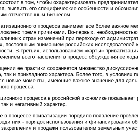
состоит в том, чтобы охарактеризовать предпринимател
ия, выявить его специфические особенности и обозначи
ым отечественным бизнесом.
ватизационного процесса занимает все более важное ме
условлено тремя причинами. Во-первых, необходимость
азличных стран изменений при переходе от администра
ых, постоянным вниманием российских исследователей 
ости. В-третьих, использованием «карты» приватизации
ечением всего населения в процесс обсуждения ее хода
бщении ее практики сохраняется множество дискуссион
, так и прикладного характера. Более того, в условиях 
ся новые моменты, имеющие важное значение для дал
ого процесса.
ционного процесса в российской экономике показывает
 так и негативный характер.
е в процессе приватизации породило появление пробле
Среди них - порядок использования и финансирования о
я закрепления и продажи пользователям земельных учас