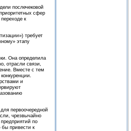
дели послечековой
 приоритетных сфер
 переходе к
тизации») требует
жному» этапу
ки. Она определила
о, отрасли связи,
ение. Вместе с тем
 конкуренции.
рствами и
сервируют
разованию
 для первоочередной
асли, чрезвычайно
 предприятий по
 бы привести к