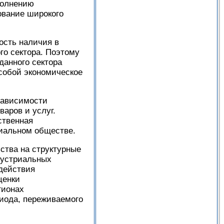
полнению
ование широкого
ость наличия в
го сектора. Поэтому
данного сектора
 собой экономическое
зависимости
аров и услуг.
ственная
иальном обществе.
ства на структурные
дустриальных
одействия
ценки
гионах
иода, переживаемого