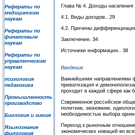
Глава № 4. Доходы населения 
Рефераты по
медицинским
4.1. Виды доходов.. 29
наукам
4.2. Причины дифференциации
Рефераты по
финансовым
Заключение. 34
наукам
Источники информации.. 38
Рефераты по
управленческим
наукам
Введение
Важнейшими направлениями ф
психология
приватизация и демонополизац
педагогика
проходит в каждой сфере как 
Промышленность
Современное российское общес
производство
политике, экономике, идеолог
необходимостью выбора ориент
Биология и химия
Переход к рыночным отношени
Языкознание
экономических новаций во вс
филология