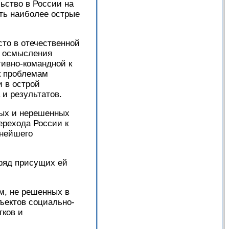
ьство в России на
ть наиболее острые
сто в отечественной
ю осмысления
тивно-командной к
к проблемам
 в острой
 и результатов.
ных и нерешенных
перехода России к
ьнейшего
 ряд присущих ей
м, не решенных в
бъектов социально-
тков и