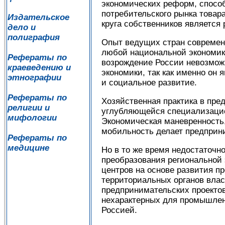
экономических реформ, спосо
потребительского рынка товар
Издательское
круга собственников является
дело и
полиграфия
Опыт ведущих стран современ
любой национальной экономик
Рефераты по
возрождение России невозмож
краеведению и
экономики, так как именно он
этнографии
и социальное развитие.
Рефераты по
Хозяйственная практика в пре
религии и
углубляющейся специализацие
мифологии
Экономическая маневренность,
мобильность делает предприн
Рефераты по
медицине
Но в то же время недостаточн
преобразования региональной
центров на основе развития п
территориальных органов влас
предпринимательских проектов
нехарактерных для промышленн
Россией.