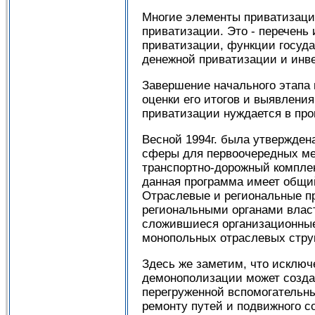
Многие элементы приватизацио
приватизации. Это - перечень
приватизации, функции госуда
денежной приватизации и инв
Завершение начального этапа 
оценки его итогов и выявлени
приватизации нуждается в про
Весной 1994г. была утвержден
сферы для первоочередных мер
транспортно-дорожный компле
данная программа имеет общий
Отраслевые и региональные п
региональными органами влас
сложившиеся организационные
монопольных отраслевых стру
Здесь же заметим, что исключ
демонополизации может созда
перегруженной вспомогательн
ремонту путей и подвижного с