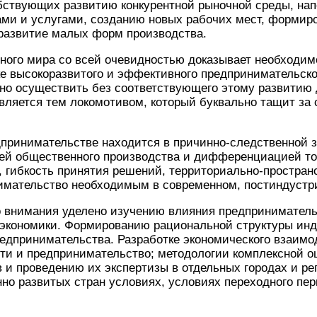
бствующих развитию конкурентной рыночной среды, на
ами и услугами, созданию новых рабочих мест, формир
 развитие малых форм производства.
ного мира со всей очевидностью доказывает необходим
е высокоразвитого и эффективного предпринимательско
но осуществить без соответствующего этому развитию 
 является тем локомотивом, который буквально тащит за
дпринимательстве находится в причинно-следственной 
й общественного производства и дифференциацией тов
 гибкость принятия решений, территориально-простран
имательство необходимым в современном, постиндустр
о внимания уделено изучению влияния предприниматель
 экономики. Формированию рациональной структуры ин
редпринимательства. Разработке экономического взаим
ти и предпринимательство; методологии комплексной о
 и проведению их экспертизы в отдельных городах и ре
о развитых стран условиях, условиях переходного пер