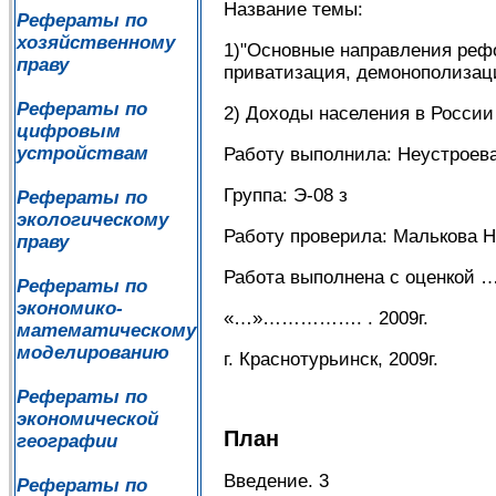
Название темы:
Рефераты по
хозяйственному
1)"Основные направления реф
праву
приватизация, демонополизац
Рефераты по
2) Доходы населения в России
цифровым
устройствам
Работу выполнила: Неустроева
Группа: Э-08 з
Рефераты по
экологическому
Работу проверила: Малькова Н
праву
Работа выполнена с оценкой 
Рефераты по
экономико-
«…»……………. . 2009г.
математическому
моделированию
г. Краснотурьинск, 2009г.
Рефераты по
экономической
План
географии
Введение. 3
Рефераты по