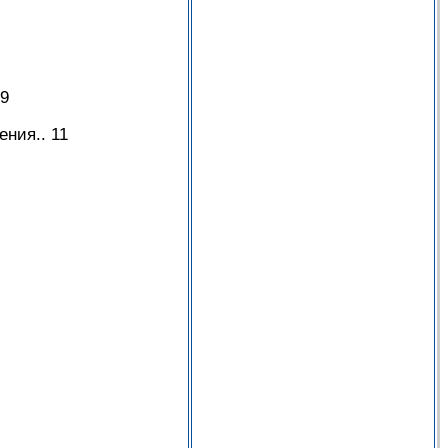
 9
ния.. 11