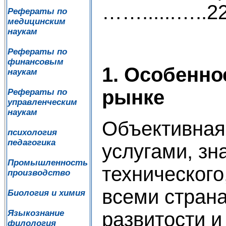
……......…..2
Рефераты по
медицинским
наукам
Рефераты по
финансовым
1. Особенно
наукам
рынке
Рефераты по
управленческим
наукам
Объективная
психология
педагогика
услугами, зн
Промышленность
технического
производство
всеми стран
Биология и химия
развитости и
Языкознание
филология