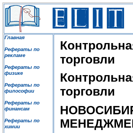
Главная
Контрольна
Рефераты по
рекламе
торговли
Рефераты по
физике
Контрольна
Рефераты по
торговли
философии
Рефераты по
НОВОСИБИР
финансам
МЕНЕДЖМЕ
Рефераты по
химии