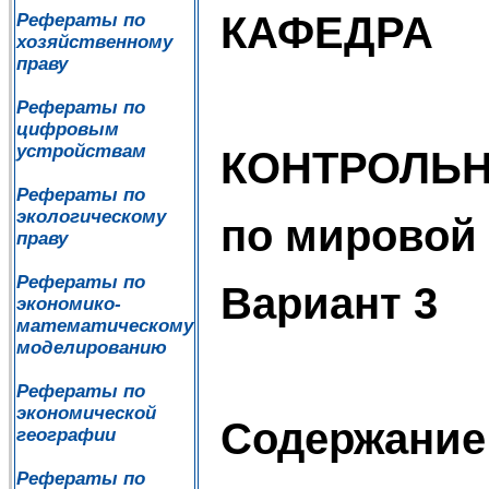
КАФЕДРА
Рефераты по
хозяйственному
праву
Рефераты по
цифровым
устройствам
КОНТРОЛЬН
Рефераты по
экологическому
по мировой
праву
Рефераты по
Вариант 3
экономико-
математическому
моделированию
Рефераты по
экономической
Содержание
географии
Рефераты по