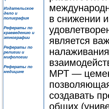
международн
Издательское
дело и
в снижении 
полиграфия
удовлетворе
Рефераты по
краеведению и
является ва
этнографии
Рефераты по
налаживания
религии и
мифологии
взаимодейств
Рефераты по
МРТ — цемен
медицине
позволяющая
создавать п
общих (униве