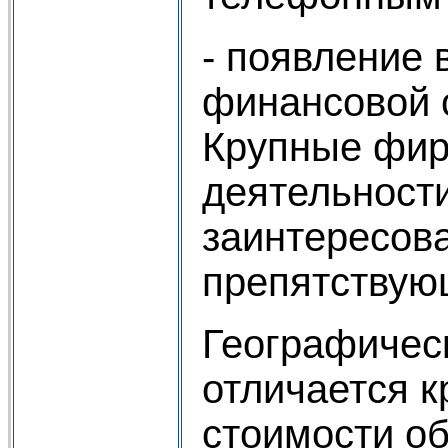
- появление 
финансовой 
Крупные фир
деятельност
заинтересова
препятствующ
Географичес
отличается 
стоимости об