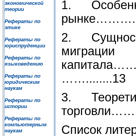
1. Особенно
экономической
теории
рынке………....
Рефераты по
этике
2. Сущность
Рефераты по
юриспруденции
миграции
Рефераты по
капитал
языковедению
……........13
Рефераты по
юридическим
наукам
3. Теоретич
Рефераты по
истории
торговли……
Рефераты по
компьютерным
Список л
наукам