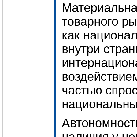
Материальна
товарного ры
как национал
внутри стра
интернациона
воздействие
частью спро
национальны
Автономность
наличия у не