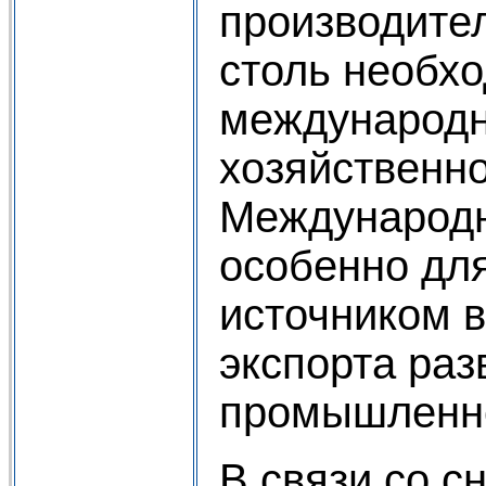
производите
столь необх
международн
хозяйственн
Международн
особенно дл
источником в
экспорта ра
промышленно 
В связи со с