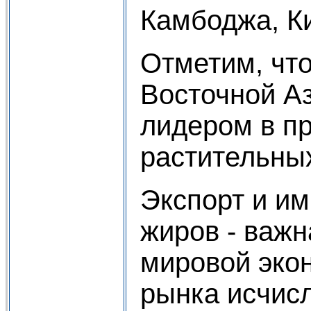
Камбоджа, К
Отметим, что
Восточной А
лидером в п
растительны
Экспорт и и
жиров - важ
мировой эко
рынка исчис