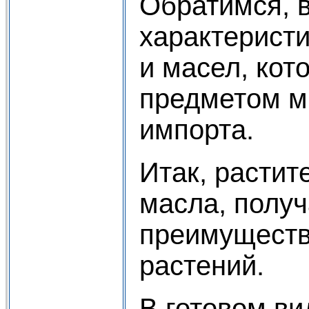
Обратимся, в
характерист
и масел, кот
предметом м
импорта.
Итак, растит
масла, полу
преимуществ
растений.
В готовом в