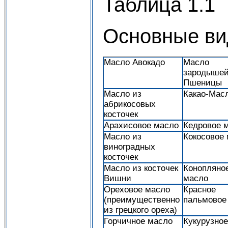
Таблица 1.1
Основные ви
Масло Авокадо
Масло
зародыше
Пшеницы
Масло из
Какао-Мас
абрикосовых
косточек
Арахисовое масло
Кедровое 
Масло из
Кокосовое
виноградных
косточек
Масло из косточек
Конопляно
Вишни
масло
Ореховое масло
Красное
(преимущественно
пальмовое
из грецкого ореха)
Горчичное масло
Кукурузно