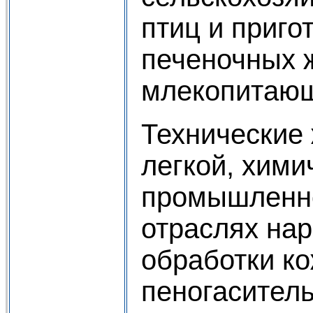
птиц и приго
печеночных 
млекопитающ
Технические
легкой, хим
промышленно
отраслях нар
обработки к
пеногаситель