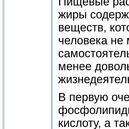
Пищевые рас
жиры содерж
веществ, кот
человека не
самостоятель
менее довол
жизнедеятел
В первую оч
фосфолипид
кислоту, а т