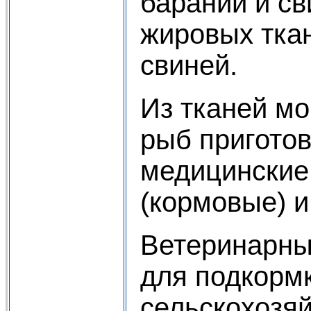
бараний и св
жировых ткан
свиней.
Из тканей м
рыб пригото
медицинские
(кормовые) и
Ветеринарны
для подкорм
сельскохозя