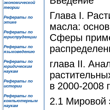
Введение
экономической
теории
Глава I. Рас
Рефераты по
этике
масла: основ
Рефераты по
Сферы приме
юриспруденции
распределен
Рефераты по
языковедению
глава II. Ан
Рефераты по
юридическим
наукам
растительны
Рефераты по
в 2000-2008 
истории
Рефераты по
2.1 Мировой 
компьютерным
наукам