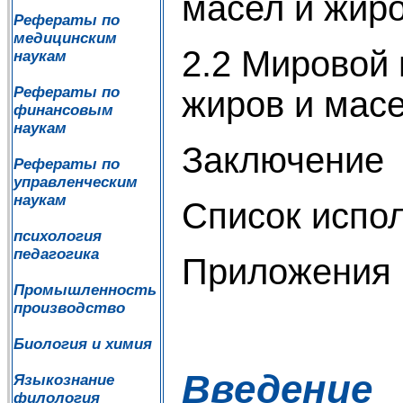
масел и жиро
Рефераты по
медицинским
2.2 Мировой
наукам
Рефераты по
жиров и мас
финансовым
наукам
Заключение
Рефераты по
управленческим
наукам
Список испо
психология
педагогика
Приложения
Промышленность
производство
Биология и химия
Введение
Языкознание
филология