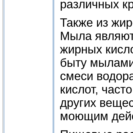
различных к
Также из жир
Мыла являют
жирных кисло
быту мылами
смеси водор
кислот, част
других веще
моющим дей