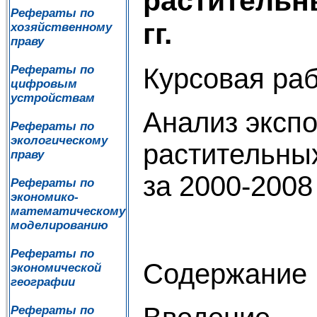
растительн
Рефераты по
гг.
хозяйственному
праву
Курсовая ра
Рефераты по
цифровым
устройствам
Анализ экспо
Рефераты по
экологическому
растительны
праву
за 2000-2008 
Рефераты по
экономико-
математическому
моделированию
Рефераты по
Содержание
экономической
географии
Рефераты по