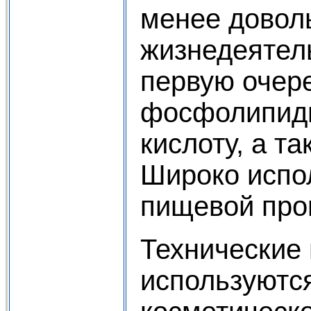
менее довол
жизнедеятел
первую очер
фосфолипид
кислоту, а т
Широко испо
пищевой про
Технические
используютс