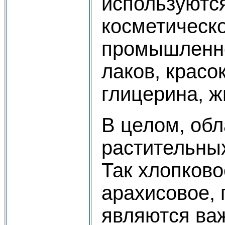
используютс
косметическ
промышленно
лаков, красо
глицерина, жи
В целом, об
растительны
Так хлопково
арахисовое,
являются в