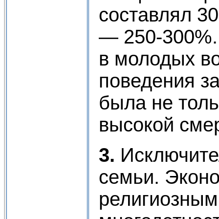
составлял 3
— 250-300%.
в молодых в
поведения з
была не тол
высокой смер
3.
Исключител
семьи. Экон
религиозным