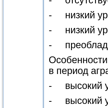
- отсутствуе
- низкий ур
- низкий ур
- преоблада
Особенности
в период агр
- высокий у
- высокий у