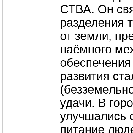
СТВА. Он св
разделения 
от земли, пр
наёмного мех
обеспечения 
развития ста
(безземельно
удачи. В гор
улучшались 
питание люде