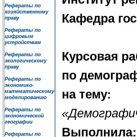
Рефераты по
хозяйственному
Кафедра го
праву
Рефераты по
цифровым
устройствам
Курсовая ра
Рефераты по
экологическому
праву
по демогра
Рефераты по
экономико-
на тему:
математическому
моделированию
«Демографич
Рефераты по
экономической
географии
Выполнила:
Рефераты по