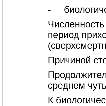
- биологиче
Численность 
период прихо
(сверхсмертн
Причиной сто
Продолжитель
среднем чуть
К биологиче