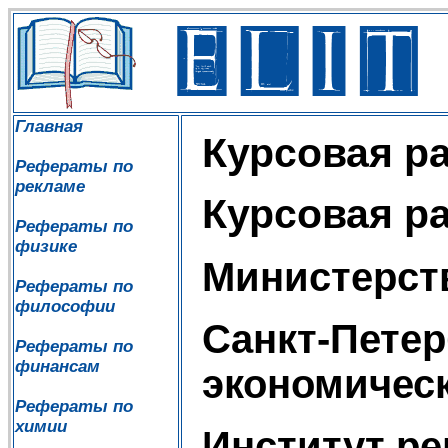
Главная
Курсовая р
Рефераты по
рекламе
Курсовая р
Рефераты по
физике
Министерст
Рефераты по
философии
Санкт-Петер
Рефераты по
финансам
экономичес
Рефераты по
химии
Институт ре