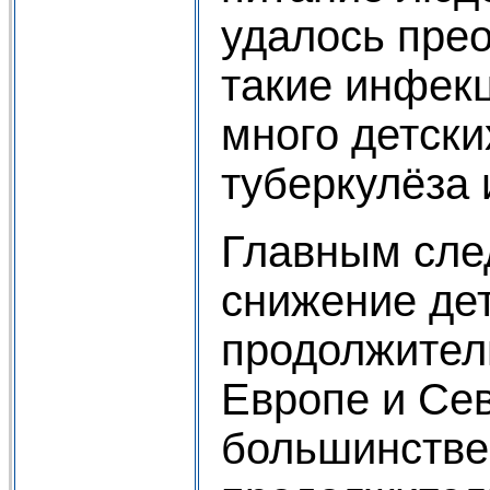
удалось прео
такие инфек­
много детски
туберкулёза 
Главным след
снижение дет
продолжитель
Европе и Сев
большинстве