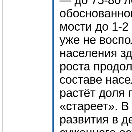
— до 75-80 л
обоснованно
мости до 1-2
уже не вос­п
населения зд
роста продол
составе насе
растёт доля
«стареет». В
развития в 