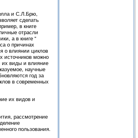
елла и С.Л.Брю,
зволяет сделать
ример, в книге
зличные отрасли
ки, а в книге “
са о причинах
ся о влиянии циклов
х источников можно
ы их виды и влияние
сказуемое, научные
бновляются год за
клов в современных
ние их видов и
ития, рассмотрение
еделение
менного пользования.