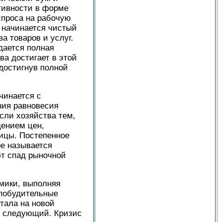
тивности в форме
спроса на рабочую
м начинается чистый
а товаров и услуг.
дается полная
ва достигает в этой
 достигнув полной
чинается с
ния равновесия
сли хозяйства тем,
дением цен,
тицы. Постепенное
ре называется
ют спад рыночной
омики, выполняя
 побудительные
тала на новой
я следующий. Кризис