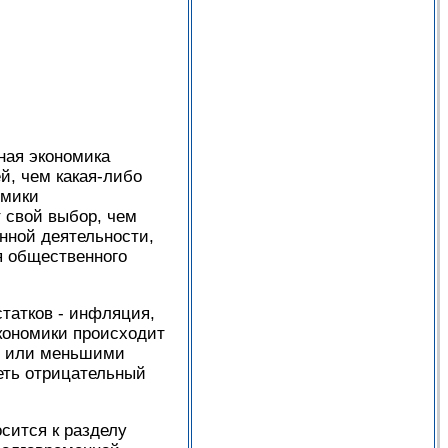
ная экономика
й, чем какая-либо
омики
 свой выбор, чем
енной деятельности,
я общественного
татков - инфляция,
экономики происходит
ми или меньшими
меть отрицательный
сится к разделу