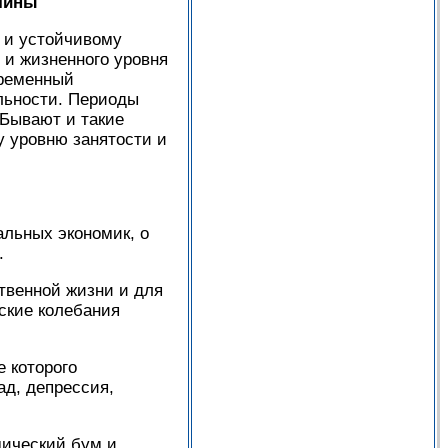
ичины
и и устойчивому
 и жизненного уровня
временный
льности. Периоды
 Бывают и такие
у уровню занятости и
альных экономик, о
.
твенной жизни и для
ские колебания
 которого
ад, депрессия,
мический бум и