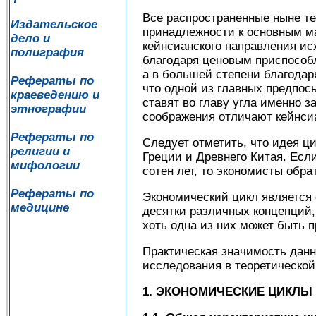
Все распространенные ныне т
Издательское
принадлежности к основным м
дело и
кейнсианского направления исх
полиграфия
благодаря ценовым приспособл
а в большей степени благодар
Рефераты по
что одной из главных предпос
краеведению и
ставят во главу угла именно 
этнографии
соображения отличают кейнсиа
Рефераты по
Следует отметить, что идея ц
религии и
Греции и Древнего Китая. Ес
мифологии
сотен лет, то экономисты обра
Рефераты по
Экономический цикл является
медицине
десятки различных концепций,
хоть одна из них может быть 
Практическая значимость данн
исследования в теоретич
1. ЭКОНОМИЧЕСКИЕ ЦИКЛ