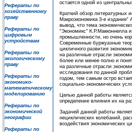
остается одной из центральны
Рефераты по
хозяйственному
Краткий обзор литературных ис
праву
Макроэкономика 3-е издание” 
вывод, что тема экономических
Рефераты по
“Экономикс” К.Р.Макконнелла 
цифровым
промышленности, но очень коро
устройствам
Современные буржуазные теори
цикличного развития экономик
Рефераты по
на различные отрасли эконом
экологическому
более или менее полно и поня
праву
на различные отрасли экономи
исследования по данной пробл
Рефераты по
годом, тем самым остро встае
экономико-
социально-экономических усл
математическому
моделированию
Целью данной работы является
определение влияния их на р
Рефераты по
экономической
Задачей данной работы являет
географии
нециклических колебаний, рас
воздействия экономических ци
Рефераты по