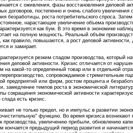
инается с оживления, фазы восстановления деловой ак
ых договоров, постепенно и очень слабого увеличения 
ния безработицы, роста потребительского спроса. Зате
постоянное, нарастающее увеличение объема производств
арактеризуется как бум. В это время в экономике наблю
ботает на полную мощность. Реальный объём производст
 как правило, повышаются, а рост деловой активности,
тся и замирает.
рактеризуется резким спадом производства, который на
ения деловой активности. Кризис отличается от наруше
 на какой-то определенный товар или в отдельной отра
е перепроизводство, сопровождаемое стремительным па
кой предприятий или фирм, ростом процента и безрабо
и, замедление темпов роста в экономической литерату
мпы сокращения экономической активности характеризу
 спада есть кризис.
ивает не только предел, но и импульс в развитии экон
“очистительную” функцию. Во время кризиса возникают
к производства, увеличению прибыли, обновлению капи
ом кончается предыдущий период развития и начинаетс