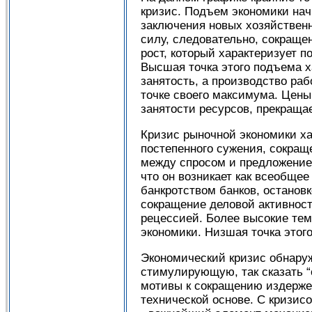
кризис. Подъем экономики нач
заключения новых хозяйственн
силу, следовательно, сокраще
рост, который характеризует 
Высшая точка этого подъема х
занятость, а производство ра
точке своего максимума. Цены,
занятости ресурсов, прекращае
Кризис рыночной экономики ха
постепенного сужения, сокращ
между спросом и предложением
что он возникает как всеобще
банкротством банков, останов
сокращение деловой активност
рецессией. Более высокие те
экономики. Низшая точка этого
Экономический кризис обнаруж
стимулирующую, так сказать 
мотивы к сокращению издерже
технической основе. С кризис