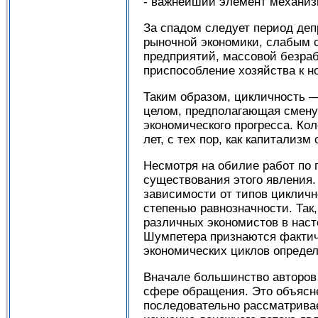
- важнейший элемент механиз
За спадом следует период деп
рыночной экономики, слабым с
предприятий, массовой безраб
приспособление хозяйства к н
Таким образом, цикличность —
целом, предполагающая смену
экономического прогресса. Ко
лет, с тех пор, как капитализм
Несмотря на обилие работ по 
существования этого явления.
зависимости от типов циклич
степенью равнозначности. Так
различных экономистов в наст
Шумпетера признаются фактич
экономических циклов определ
Вначале большинство авторов 
сфере обращения. Это объясн
последовательно рассматривае