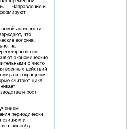
долговременной
мени. Направление и
, формируют
ловой активности.
верждают, что
ческие волокна,
ьно, на
ерегулярно и тем
сняют экономические
шительными с чисто
мя военных действий
я мира и сокращения
торые считают цикл
зникает
зводства и рост
зучением
вания периодически
 позициях и
 и отливов
[1]
.