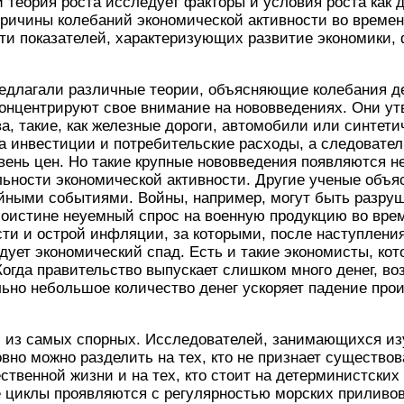
 теория роста исследует факторы и условия роста как 
- причины колебаний экономической активности во вре
сти показателей, характеризующих развитие экономики
едлагали различные теории, объясняющие колебания де
онцентрируют свое внимание на нововведениях. Они ут
а, такие, как железные дороги, автомобили или синтети
 инвестиции и потребительские расходы, а следовател
овень цен. Но такие крупные нововведения появляются н
ьности экономической активности. Другие ученые объя
йными событиями. Войны, например, могут быть разру
Поистине неуемный спрос на военную продукцию во вре
сти и острой инфляции, за которыми, после наступлени
дует экономический спад. Есть и такие экономисты, ко
огда правительство выпускает слишком много денег, во
но небольшое количество денег ускоряет падение прои
й из самых спорных. Исследователей, занимающихся и
вно можно разделить на тех, кто не признает существо
твенной жизни и на тех, кто стоит на детерминистских
е циклы проявляются с регулярностью морских приливов