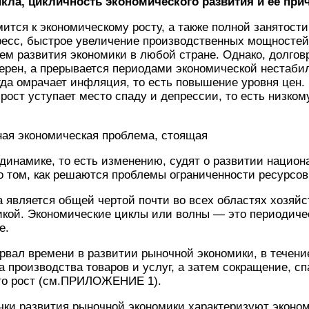
икла, цикличность экономического развития и ее пр
тся к экономическому росту, а также полной занятост
ресс, быстрое увеличение производственных мощностей
ем развития экономики в любой стране. Однако, долго
ерен, а прерывается периодами экономической нестаби
гда омрачает инфляция, то есть повышение уровня цен.
рост уступает место спаду и депрессии, то есть низком
ная экономическая проблема, стоящая
 динамике, то есть изменению, судят о развитии национ
о том, как решаются проблемы ограниченности ресурсов
 является общей чертой почти во всех областях хозяйс
икой. Экономические циклы или волны — это периодиче
е.
рвал времени в развитии рыночной экономики, в течение
 производства товаров и услуг, а затем сокращение, сп
его рост (см.ПРИЛОЖЕНИЕ 1).
чки развития рыночной экономики характеризуют эконо