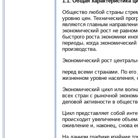
1.1. Общая характеристика ц
Общество любой страны стреми
уровню цен. Технический прог
являются главным направлени
экономический рост не равном
быстрого роста экономики ино
периоды, когда экономический 
производства.
Экономический рост централь
перед всеми странами. По его
жизненном уровне населения, 
Экономический цикл или волна
всех стран с рыночной эконом
деловой активности в обществ
Цикл представляет собой инте
происходит увеличение объема
оживление и, наконец, снова 
На данном графике крайние то