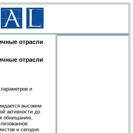
личные отрасли
личные отрасли
 параметров и
вождается высоким
ой активности до
 к обнищанию,
илизованное
истов и сегодня