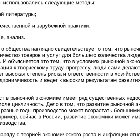
ы использовались следующие методы:
й литературы;
ественной и зарубежной практики;
, анализ.
го общества наглядно свидетельствует о том, что рыноч
ичество товаров и услуг для большего количества люде
. И объясняется это тем, что в условиях рыночной экон
ация к творческому труду, прогрессу, люди сами делают
т высокая степень риска и ответственности в хозяйств
едприимчивость и ведет к высоким результатам развити
т в рыночной экономике имеет ряд существенных недос
числе цикличность. Дело в том, что развитие рыночной 
В разные годы производство может возрастать больши
апример, сейчас в России, развитие экономики может и
оизводства.
наряду с теорией экономического роста и инфляции отно