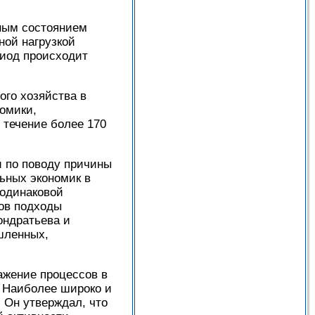
йным состоянием
ной нагрузкой
риод происходит
ого хозяйства в
омики,
 течение более 170
и по поводу причины
ьных экономик в
еодинаковой
сов подходы
ондратьева и
шленных,
ажение процессов в
. Наиболее широко и
 Он утверждал, что