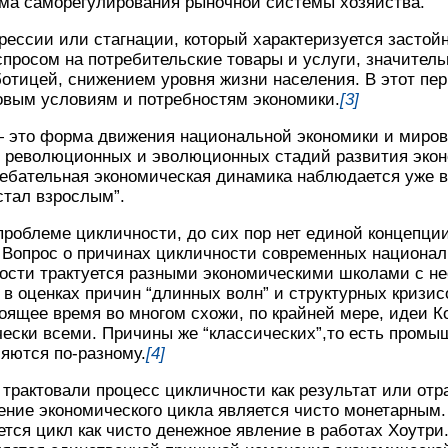
ма саморегулирования рыночной системы хозяйства.
рессии или стагнации, который характеризуется засто
просом на потребительские товары и услуги, значитель
отицей, снижением уровня жизни населения. В этот пе
овым условиям и потребностям экономики.
[3]
 это форма движения национальной экономики и миров
 революционных и эволюционных стадий развития экон
лебательная экономическая динамика наблюдается уже в
 стал взрослым”.
проблеме цикличности, до сих пор нет единой концепци
 Вопрос о причинах цикличности современных национал
ности трактуется разными экономическими школами с н
, в оценках причин “длинных волн” и структурных кризи
оящее время во многом схожи, по крайней мере, идеи К
ески всеми. Причины же “классических”,то есть промы
яются по-разному.
[4]
трактовали процесс цикличности как результат или отр
ение экономического цикла является чисто монетарным
тся цикл как чисто денежное явление в работах Хоутри.