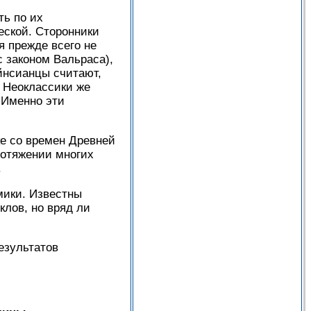
ь по их
еской. Сторонники
я прежде всего не
 законом Вальраса),
йнсианцы считают,
. Неоклассики же
 Именно эти
ке со времен Древней
ротяжении многих
.
мики. Известны
лов, но вряд ли
езультатов