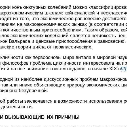
еории конъюнктурных колебаний можно классифицироват
акроэкономическим школам: кейнсианской и неоклассич
одят из того, что экономическое равновесие достигаетс
ениям на макроэкономических рынках (в соответствии с
я количественным приспособлениям. Таким образом, ке
ылок экономических колебаний является негибкость цен
закон Вальраса и ценовые приспособления к равновесию.
нские теории цикла от неоклассических.
икличности как первоосновы мира витала в мировой нау
ли философов проблема цикличности интересовала на п
тили на нее внимание совсем недавно, в начале XIX в
[2]
 одной из наиболее дискуссионных проблем макроэконо
 так или иначе объясняющих природу экономических цик
признана безупречной.
ой работы заключается в возможности использования р
еской деятельности.
Ы И ВЫЗЫВАЮЩИЕ ИХ ПРИЧИНЫ