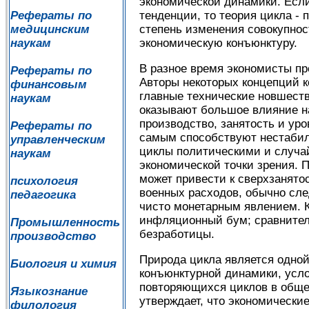
экономической динамики. Если
тенденции, то теория цикла 
Рефераты по
степень изменения совокупно
медицинским
экономическую конъюнктуру.
наукам
В разное время экономисты пр
Рефераты по
Авторы некоторых концепций к
финансовым
главные технические новшеств
наукам
оказывают большое влияние на
производство, занятость и ур
Рефераты по
самым способствуют нестабил
управленческим
циклы политическими и случа
наукам
экономической точки зрения. 
может привести к сверхзанято
психология
военных расходов, обычно сле
педагогика
чисто монетарным явлением. К
инфляционный бум; сравнитель
Промышленность
безработицы.
производство
Природа цикла является одно
Биология и химия
конъюнктурной динамики, усло
повторяющихся циклов в общес
Языкознание
утверждает, что экономически
филология