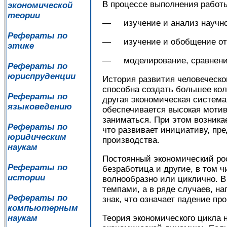
В процессе выполнения работ
экономической
теории
— изучение и анализ научно
Рефераты по
— изучение и обобщение отеч
этике
— моделирование, сравнение
Рефераты по
юриспруденции
История развития человеческо
способна создать большее кол
Рефераты по
другая экономическая система
языковедению
обеспечивается высокая мотив
заниматься. При этом возникае
Рефераты по
что развивает инициативу, пр
юридическим
производства.
наукам
Постоянный экономический рос
Рефераты по
безработица и другие, в том 
истории
волнообразно или циклично. 
темпами, а в ряде случаев, н
Рефераты по
знак, что означает падение пр
компьютерным
Теория экономического цикла 
наукам