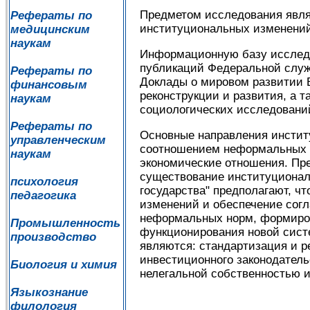
Предметом исследования явля
Рефераты по
институциональных изменений,
медицинским
наукам
Информационную базу исследо
публикаций Федеральной служ
Рефераты по
Доклады о мировом развитии В
финансовым
реконструкции и развития, а 
наукам
социологических исследовани
Рефераты по
Основные направления инстит
управленческим
соотношением неформальных 
наукам
экономические отношения. Пр
существование институционал
психология
государства" предполагают, ч
педагогика
изменений и обеспечение сог
неформальных норм, формиров
Промышленность
функционирования новой сист
производство
являются: стандартизация и р
инвестиционного законодател
Биология и химия
нелегальной собственностью и
Языкознание
филология