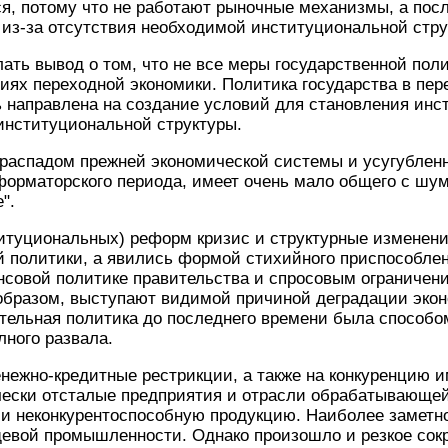
, потому что не работают рыночные механизмы, а посл
из-за отсутствия необходимой институциональной стру
ать вывод о том, что не все меры государственной пол
иях переходной экономики. Политика государства в пер
 направлена на создание условий для становления инст
институциональной структуры.
распадом прежней экономической системы и усугублен
орматорского периода, имеет очень мало общего с шу
".
итуциональных) реформ кризис и структурные изменени
 политики, а явились формой стихийного приспособлен
нсовой политике правительства и спросовым ограничен
 образом, выступают видимой причиной деградации эко
ительная политика до последнего времени была способ
лного развала.
енежно-кредитные рестрикции, а также на конкуренцию 
чески отсталые предприятия и отрасли обрабатывающе
и неконкурентоспособную продукцию. Наиболее заметно
ищевой промышленности. Однако произошло и резкое со