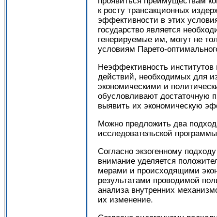
проявиться преимуществам кон
к росту трансакционных издер
эффективности в этих условия
государство является необхо
генерируемые им, могут не т
условиям Парето-оптимального
Неэффективность институтов в
действий, необходимых для из
экономическими и политически
обусловливают достаточную п
выявить их экономическую эф
Можно предложить два подхода
исследовательской программы 
Согласно экзогенному подходу
внимание уделяется положите
мерами и происходящими экон
результатами проводимой поли
анализа внутренних механизмо
их изменение.