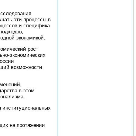
исследования
учать эти процессы в
оцессов и специфика
подходов,
одной экономикой.
номический рост
льно-экономических
России
ющий возможности
менений,
арства в этом
ионализма.
ия институциональных
щих на протяжении