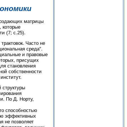
кономики
 создающих матрицы
, которые
 (7; с.25).
трактовок. Часто не
циональная среда".
оциальные и правовые
оторых, присущих
для становления
ной собственности
институт.
й структуры
мирования
и. По Д. Норту,
го способностью
нию эффективных
ая не позволяет