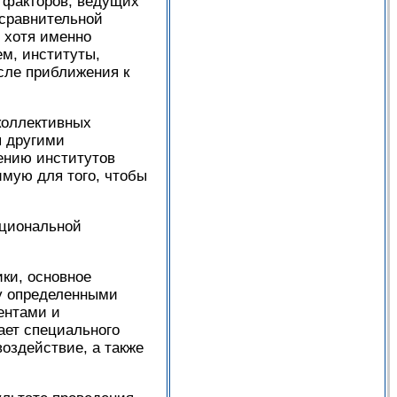
х факторов, ведущих
 сравнительной
 хотя именно
м, институты,
сле приближения к
коллективных
я другими
ению институтов
мую для того, чтобы
уциональной
ки, основное
у определенными
ентами и
ает специального
оздействие, а также