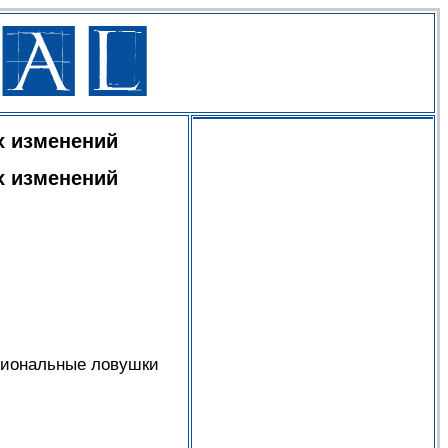
х изменений
х изменений
циональные ловушки