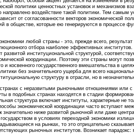
, наоборот, особый акцент делается на изменении в рез
ческой политики ценностных установок и механизмов в
ю направлено воздействие такой политики. Тем самым 
ависит от согласованности векторов экономической пол
ий в обществе, которые ею генерируются в процессе ф
экономики любой страны - это, прежде всего, результа
олюционного отбора наиболее эффективных институтов.
т развитой институциональной структурой, соответств
мической координации. Поэтому эти страны могут позв
о и косвенного государственного вмешательства в целя
литики без значительного ущерба для всего национальн
итуциональную структуру в отрасли, но в незначительно
 странах с неразвитыми рыночными отношениями или с
уты в подобных странах находятся в стадии формирова
льная структура включает институты, характерные не то
пособы экономической координации часто вступают меж
к значительно ниже развитой рыночной или даже центр
 государством в условиях переходной экономики излиш
адывающиеся на рынках, то это отрицательно сказывает
тствующих рыночных институтов. Возникает парадокс: 