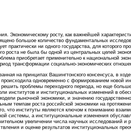
ия. Экономическому росту, как важнейшей характерист
вящено большое количество фундаментальных исследов
ет практически ни одного государства, для которого пр
го роста не была бы одной из центральных целей эконо
блема приобретает применительно к национальной экон
риод трансформации социально-экономических отноше
ванная на принципах Вашингтонского консенсуса, в ходе
 происходила одновременно с формированием новой и
а решить проблемы переходного периода, но еще больш
роли институтов и институциональных изменений в обе
одели рыночной экономики, и значению государственно
льным темпам роста российской экономики на протяжени
ого, что институты являются ключом к пониманию взаи
кой системы, а институциональные изменения обуслав
ачительном увеличении числа научных исследований и р
твления и оценке результатов институциональных прео