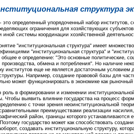
 институциональная структура э
 - это определенный упорядоченный набор институтов,
пределяющих ограничения для хозяйствующих субъектов
 иной системы координации хозяйственной деятельности
онятие "институциональная структура" имеет множество 
ефинициями "институциональная структура" и "институ
 общее е определение: "Это основные политические, с
производства, обмена и потребления". Но наличие нек
ку институтов еще не является достаточным условием 
труктуры. Например, создание правовой базы для част
ельно может функционировать в экономике как рыночный 
ю роль в формировании и изменении институционально
ы. Чтобы выявить влияние государства на процесс фор
пределению с точки зрения неоинституциональной теори
о сравнительными преимуществами реализации насилия,
афический район, границы которого устанавливаются е
 Поэтому государство может как способствовать созда
аоборот, создавать институциональную структуру, котор