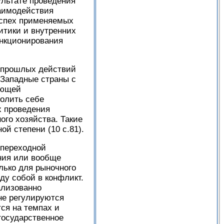
ультате проведения
заимодействия
успех применяемых
итики и внутренних
ункционирования
т прошлых действий
 Западные страны с
ующей
олить себе
х проведения
ого хозяйства. Такие
й степени (10 с.81).
 переходной
ния или вообще
лько для рыночного
ду собой в конфликт.
ализованно
не регулируются
ся на темпах и
государственное