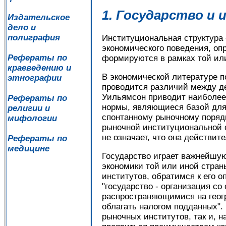
1. Государство и
Издательское
дело и
полиграфия
Институциональная структура
экономического поведения, о
Рефераты по
формируются в рамках той или
краеведению и
В экономической литературе п
этнографии
проводится различий между д
Уильямсон приводит наиболее
Рефераты по
нормы, являющиеся базой для 
религии и
спонтанному рыночному поряд
мифологии
рыночной институциональной с
не означает, что она действит
Рефераты по
медицине
Государство играет важнейшу
экономики той или иной стран
институтов, обратимся к его о
"государство - организация с
распространяющимися на геогр
облагать налогом подданных".
рыночных институтов, так и, н