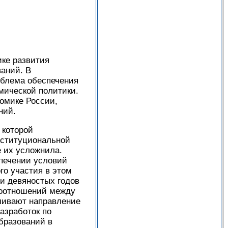
ике развития
аний. В
облема обеспечения
мической политики.
омике России,
ний.
 которой
нституциональной
е их усложнила.
спечении условий
го участия в этом
и девяностых годов
моотношений между
ливают направление
азработок по
бразований в