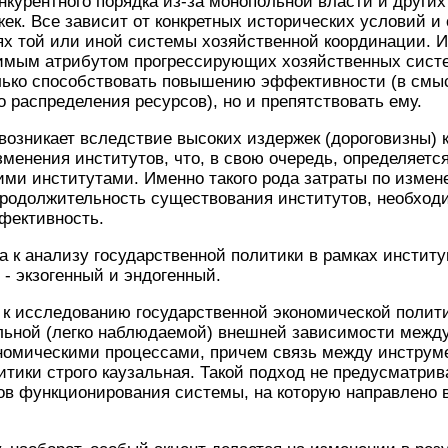
курентного порядка из-за монопольной власти и други
жек. Все зависит от конкретных исторических условий и
х той или иной системы хозяйственной координации. И
димым атрибутом прогрессирующих хозяйственных систе
олько способствовать повышению эффективности (в смы
 распределения ресурсов), но и препятствовать ему.
озникает вследствие высоких издержек (дороговизны) 
менения институтов, что, в свою очередь, определяетс
ми институтами. Именно такого рода затраты по измен
родолжительность существования институтов, необходи
фективность.
 к анализу государственной политики в рамках инстит
- экзогенный и эндогенный.
 к исследованию государственной экономической полити
льной (легко наблюдаемой) внешней зависимости межд
омическими процессами, причем связь между инструм
тики строго каузальная. Такой подход не предусматрив
в функционирования системы, на которую направлено в