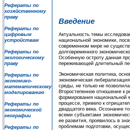
Рефераты по
хозяйственному
праву
Введение
Рефераты по
цифровым
Актуальность темы исследован
устройствам
национальной экономики, пос
современном мире не существу
Рефераты по
долговременного экономическо
экологическому
Особенную остроту данная про
праву
переживающей длительный пе
Экономическая политика, осно
Рефераты по
экономическая либерализация
экономико-
среды, не только не позволил
математическому
Второстепенное отношение к 
моделированию
формирования национальной м
процессе, привело к отрицате
Рефераты по
двадцатого века. Осознание т
экономической
всеми субъектами экономичес
географии
ее развития, проявилось в зн
проблемам подготовки, осущес
Рефераты по