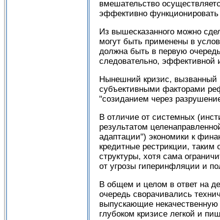
вмешательство осуществляется
эффективно функционировать 
Из вышесказанного можно сдел
могут быть применены в услов
должна быть в первую очередь
следовательно, эффективной 
Нынешний кризис, вызванный 
субъективными факторами реф
"созиданием через разрушение
В отличие от системных (инст
результатом целенаправленной
адаптации") экономики к фина
кредитные рестрикции, таким
структуры, хотя сама огранич
от угрозы гиперинфляции и по
В общем и целом в ответ на д
очередь сворачивались техни
выпускающие некачественную 
глубоком кризисе легкой и п