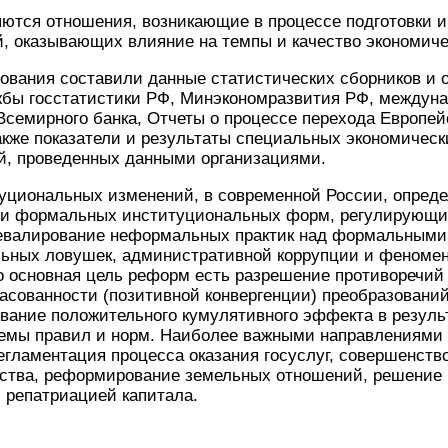
ются отношения, возникающие в процессе подготовки 
 оказывающих влияние на темпы и качество экономичес
вания составили данные статистических сборников и 
бы госстатистики РФ, Минэкономразвития РФ, междуна
семирного банка, Отчеты о процессе перехода Европей
также показатели и результаты специальных экономическ
й, проведенных данными организациями.
уциональных изменений, в современной России, опред
и формальных институциональных форм, регулирующи
евалирование неформальных практик над формальными
ьных ловушек, административной коррупции и феномен
то основная цель реформ есть разрешение противоречи
ласованности (позитивной конвергенции) преобразован
ание положительного кумулятивного эффекта в резуль
емы правил и норм. Наиболее важными направлениями
егламентация процесса оказания госуслуг, совершенство
ьства, реформирование земельных отношений, решение 
 репатриацией капитала.