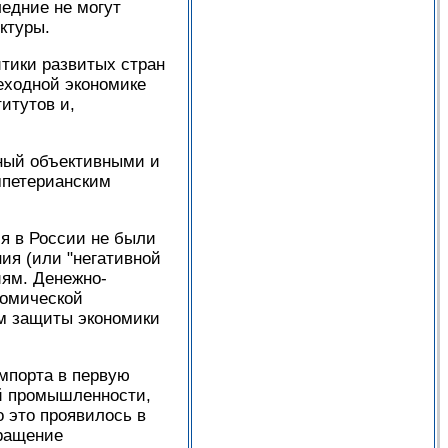
едние не могут
ктуры.
итики развитых стран
еходной экономике
итутов и,
ный объективными и
мпетерианским
я в России не были
ия (или "негативной
иям. Денежно-
номической
ом защиты экономики
импорта в первую
й промышленности,
 это проявилось в
кращение