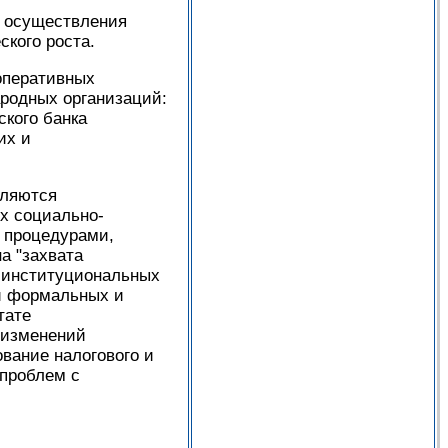
и осуществления
кого роста.
оперативных
родных организаций:
ского банка
их и
еляются
х социально-
 процедурами,
а "захвата
й институциональных
ий формальных и
тате
 изменений
вание налогового и
проблем с