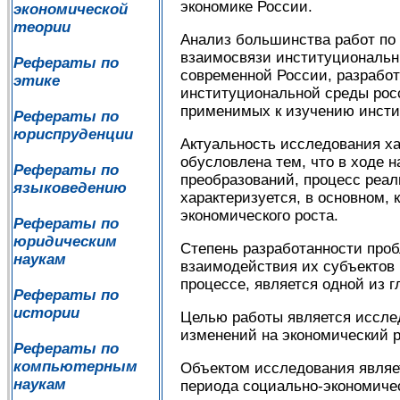
экономике России.
экономической
теории
Анализ большинства работ по 
взаимосвязи институциональны
Рефераты по
современной России, разработ
этике
институциональной среды росс
применимых к изучению инстит
Рефераты по
юриспруденции
Актуальность исследования х
обусловлена тем, что в ходе
Рефераты по
преобразований, процесс реа
языковедению
характеризуется, в основном,
экономического роста.
Рефераты по
юридическим
Степень разработанности про
наукам
взаимодействия их субъектов 
процессе, является одной из 
Рефераты по
истории
Целью работы является исслед
изменений на экономический р
Рефераты по
компьютерным
Объектом исследования являе
наукам
периода социально-экономиче