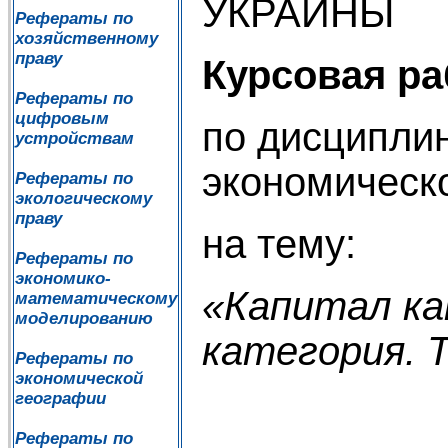
УКРАИНЫ
Рефераты по
хозяйственному
праву
Курсовая ра
Рефераты по
цифровым
по дисципли
устройствам
экономическ
Рефераты по
экологическому
праву
на тему:
Рефераты по
экономико-
«Капитал ка
математическому
моделированию
категория. 
Рефераты по
экономической
географии
Рефераты по