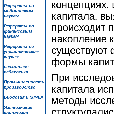
концепциях, 
Рефераты по
медицинским
капитала, вы
наукам
происходит 
Рефераты по
финансовым
накопление к
наукам
Рефераты по
существуют 
управленческим
наукам
формы капит
психология
педагогика
При исследо
Промышленность
капитала исп
производство
методы иссл
Биология и химия
Языкознание
структуралис
филология