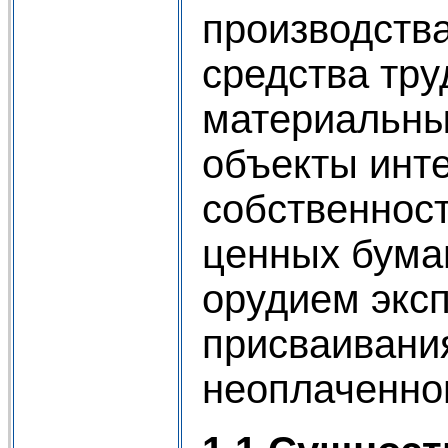
производства
средства тр
материальные
объекты инт
собственнос
ценных бума
орудием экс
присваивания
неоплаченног