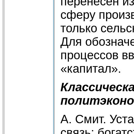
перенесён и
сферу произв
только сельс
Для обознач
процессов вв
«капитал».
Классическ
политэкон
А. Смит. Уст
связь: богат