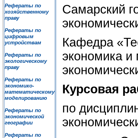
Самарский г
Рефераты по
хозяйственному
праву
экономическ
Рефераты по
цифровым
Кафедра «Те
устройствам
экономика и
Рефераты по
экологическому
экономическ
праву
Рефераты по
Курсовая ра
экономико-
математическому
моделированию
по дисципли
Рефераты по
экономической
экономическ
географии
Рефераты по