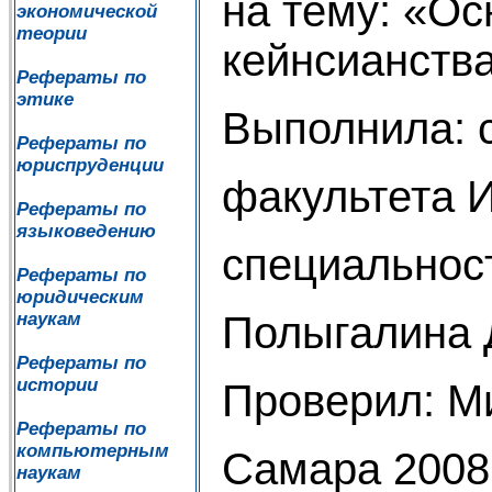
на тему: «О
экономической
теории
кейнсианств
Рефераты по
этике
Выполнила: с
Рефераты по
юриспруденции
факультета 
Рефераты по
языковедению
специальнос
Рефераты по
юридическим
Полыгалина 
наукам
Рефераты по
истории
Проверил: М
Рефераты по
компьютерным
Самара 2008 
наукам