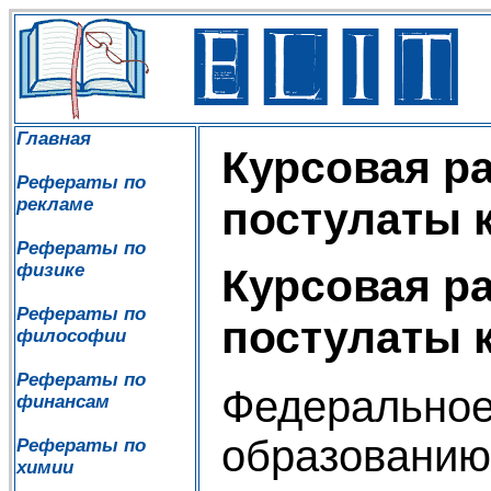
Главная
Курсовая р
Рефераты по
рекламе
постулаты 
Рефераты по
физике
Курсовая р
Рефераты по
постулаты 
философии
Рефераты по
Федеральное
финансам
образованию
Рефераты по
химии