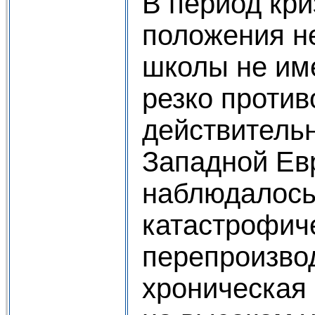
В период кри
положения н
школы не име
резко проти
действительн
Западной Ев
наблюдалос
катастрофич
перепроизвод
хроническая