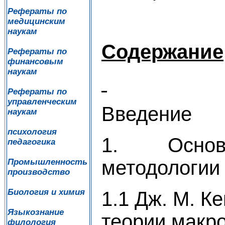
Рефераты по
медицинским
наукам
Содержание
Рефераты по
финансовым
наукам
Рефераты по
управленческим
Введение
наукам
психология
1. Основн
педагогика
методологии 
Промышленность
производство
Биология и химия
1.1 Дж. М. К
Языкознание
теории макр
филология