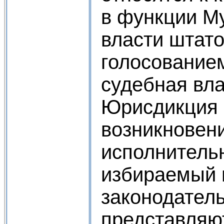
в функции М
власти штат
голосованием
судебная вл
Юрисдикция 
возникновен
исполнительн
избираемый 
законодател
представляю