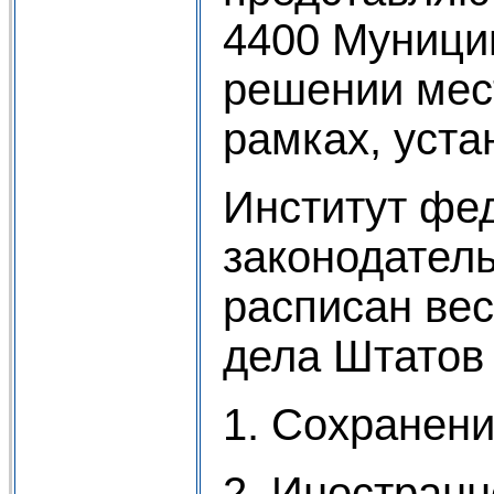
4400 Муници
решении мес
рамках, уст
Институт фе
законодател
расписан ве
дела Штатов 
1. Сохранени
2. Иностранн