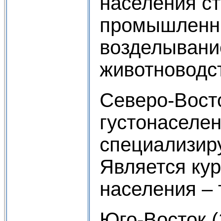
населения ст
промышленны
возделывание
животноводс
Северо-Вост
густонаселе
специализир
Является ку
населения – 
Юго-Восток 