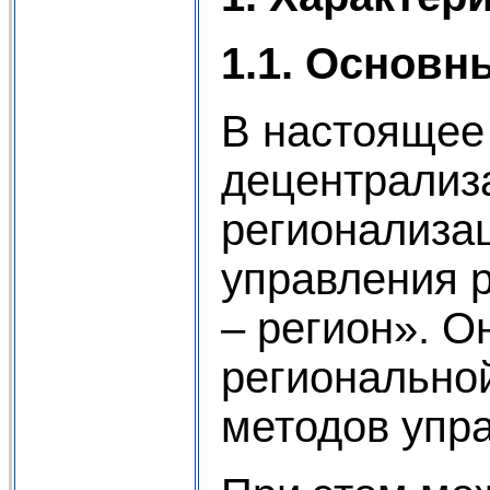
1.1. Основн
В настоящее 
децентрализа
регионализа
управления 
– регион». О
региональной
методов упр