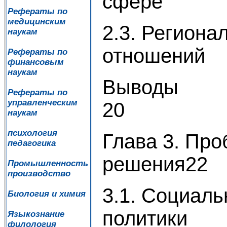
сф
Рефераты по
медицинским
2.3. Региона
наукам
отношени
Рефераты по
финансовым
наукам
В
Рефераты по
управленческим
20
наукам
психология
Глава 3. Пр
педагогика
решения22
Промышленность
производство
3.1. Социал
Биология и химия
политики 
Языкознание
филология