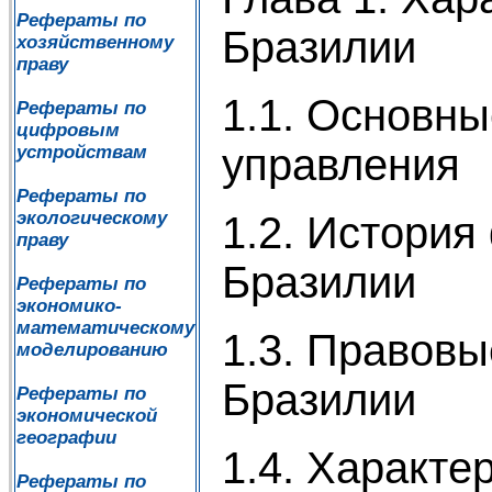
Рефераты по
Бразил
хозяйственному
праву
1.1. Основны
Рефераты по
цифровым
управ
устройствам
Рефераты по
экологическому
1.2. Истори
праву
Бра
Рефераты по
экономико-
математическому
1.3. Правов
моделированию
Бра
Рефераты по
экономической
географии
1.4. Х
Рефераты по