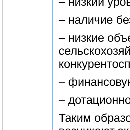
– низкий уро
– наличие бе
– низкие об
сельскохозяй
конкурентосп
– финансову
– дотационно
Таким образ