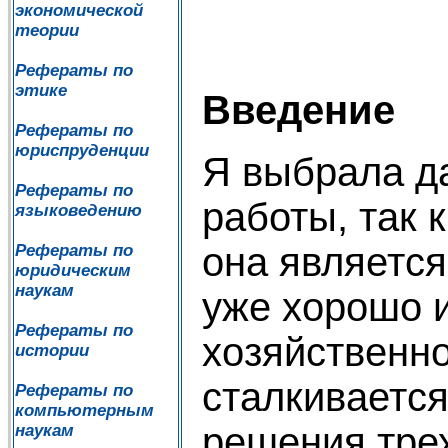
экономической
теории
Рефераты по
этике
Введение
Рефераты по
юриспруденции
Я выбрала д
Рефераты по
работы, так 
языковедению
она является
Рефераты по
юридическим
наукам
уже хорошо и
Рефераты по
хозяйственн
истории
сталкиваетс
Рефераты по
компьютерным
решения трех
наукам