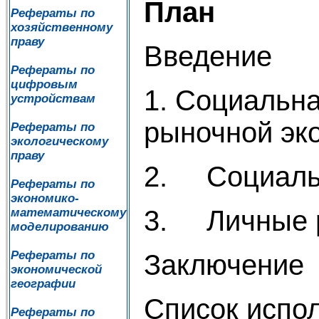
План
Рефераты по
хозяйственному
праву
Введение
Рефераты по
цифровым
1. Социальна
устройствам
рыночной эк
Рефераты по
экологическому
праву
2. Социальн
Рефераты по
экономико-
3. Личные 
математическому
моделированию
Рефераты по
Заключение
экономической
географии
Список испо
Рефераты по