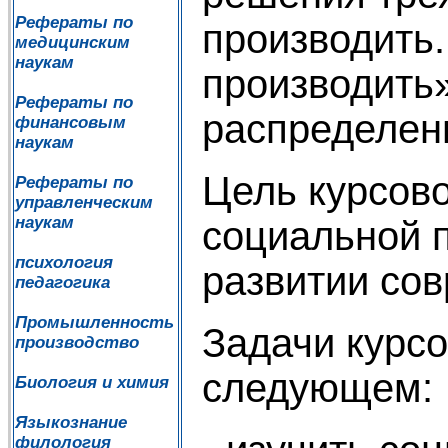
Рефераты по
производить
медицинским
наукам
производить
Рефераты по
распределен
финансовым
наукам
Цель курсово
Рефераты по
управленческим
наукам
социальной п
психология
развитии со
педагогика
Промышленность
Задачи курсо
производство
следующем:
Биология и химия
Языкознание
филология