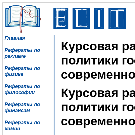
Главная
Курсовая р
Рефераты по
рекламе
политики го
Рефераты по
современно
физике
Рефераты по
Курсовая р
философии
политики го
Рефераты по
финансам
современно
Рефераты по
химии