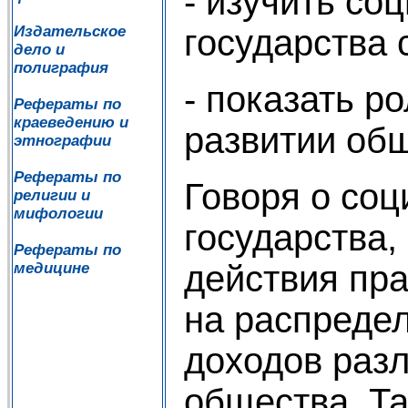
- изучить со
государства 
Издательское
дело и
полиграфия
- показать р
Рефераты по
краеведению и
развитии об
этнографии
Рефераты по
Говоря о соц
религии и
мифологии
государства
Рефераты по
действия пр
медицине
на распреде
доходов разл
общества. Т