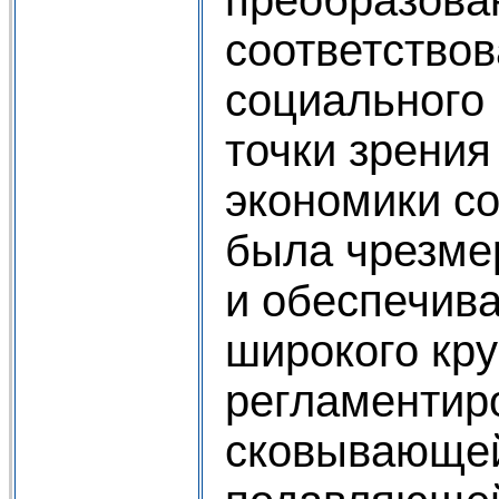
соответство
социального 
точки зрения
экономики со
была чрезмер
и обеспечив
широкого кру
регламентир
сковывающей