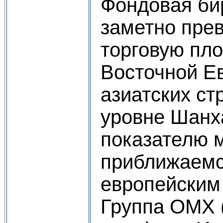
Фондовая б
заметно пре
торговую пл
Восточной Е
азиатских ст
уровне Шанх
показателю 
приближаемс
европейским
Группа ОМХ (