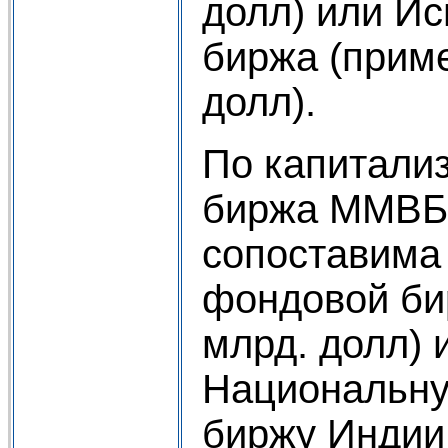
долл) или И
биржа (приме
долл).
По капитали
биржа ММВБ 
сопоставима
фондовой би
млрд. долл) 
Национальн
биржу Индии 