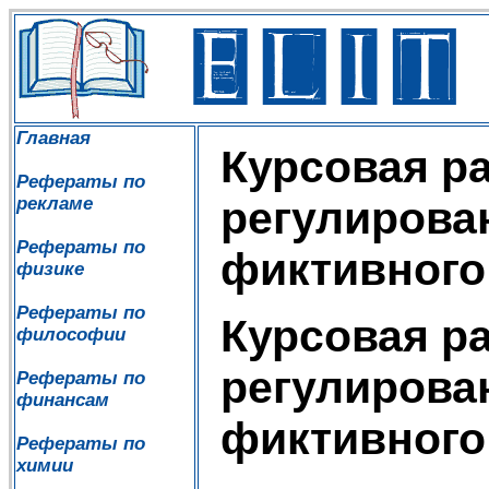
Главная
Курсовая р
Рефераты по
рекламе
регулирова
Рефераты по
фиктивного
физике
Рефераты по
Курсовая р
философии
регулирова
Рефераты по
финансам
фиктивного
Рефераты по
химии