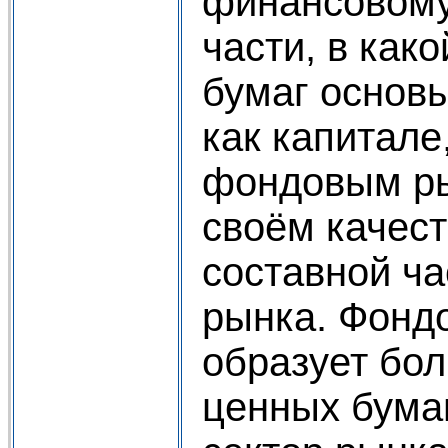
финансовому
части, в как
бумаг основы
как капитале
фондовым ры
своём качест
составной ч
рынка. Фонд
образует бо
ценных бума