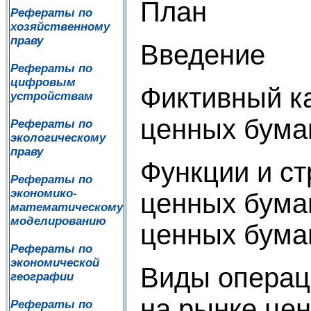
План
Рефераты по
хозяйственному
праву
Введение
Рефераты по
цифровым
Фиктивный к
устройствам
ценных бума
Рефераты по
экологическому
праву
Функции и ст
Рефераты по
экономико-
ценных бума
математическому
моделированию
ценных бума
Рефераты по
экономической
Виды операц
географии
на рынке це
Рефераты по