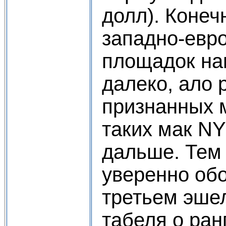
долл). Конеч
западно-евр
площадок на
далеко, ало 
признанных 
таких мак NY
дальше. Тем
уверенно об
третьем эше
табеля о ран