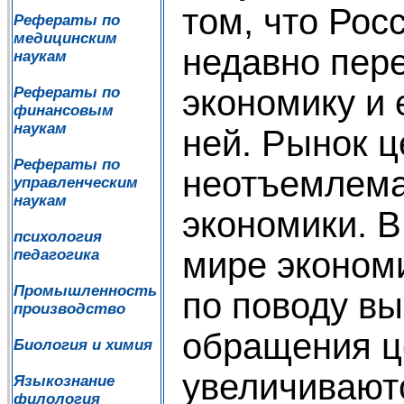
том, что Рос
Рефераты по
медицинским
недавно пер
наукам
экономику и 
Рефераты по
финансовым
наукам
ней. Рынок ц
Рефераты по
неотъемлема
управленческим
наукам
экономики. 
психология
мире эконом
педагогика
Промышленность
по поводу вы
производство
обращения ц
Биология и химия
увеличивают
Языкознание
филология