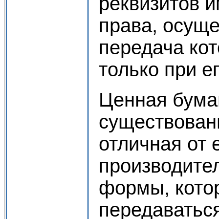
реквизитов 
права, осущ
передача ко
только при е
Ценная бумаг
существован
отличная от 
производите
формы, кото
передаваться