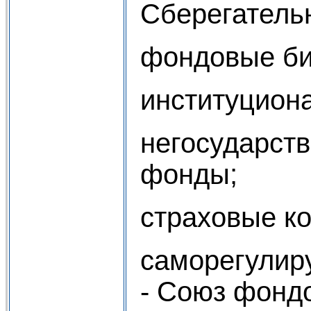
Сберегатель
фондовые би
институцион
негосударст
фонды;
страховые к
саморегулир
- Союз фонд