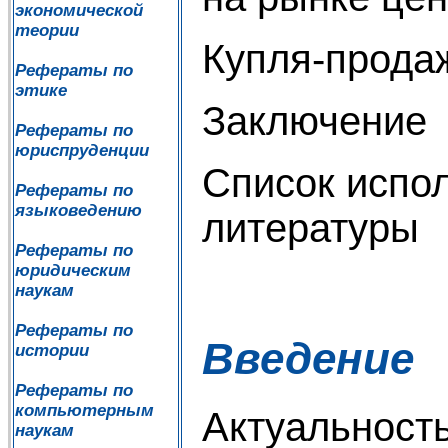
экономической
теории
Купля-прода
Рефераты по
этике
Заключение
Рефераты по
юриспруденции
Список испо
Рефераты по
языковедению
литературы
Рефераты по
юридическим
наукам
Рефераты по
Введение
истории
Рефераты по
компьютерным
Актуальность
наукам