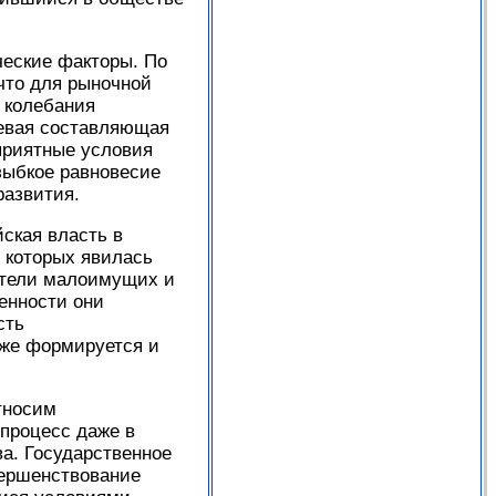
е­ские факторы. По
что для рыночной
е колебания
не­вая составляющая
оприятные условия
ыбкое равнове­сие
развития.
ская власть в
 которых явилась
ители малоимущих и
ленности они
сть
кже формируется и
но­сим
 процесс даже в
ва. Государственное
вершенство­вание