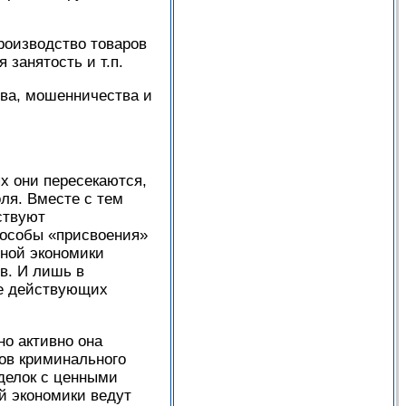
роизводство товаров
 занятость и т.п.
тва, мошенничества и
 они пересекаются,
ля. Вместе с тем
ствуют
пособы «присвоения»
ьной экономики
в. И лишь в
ие действующих
о активно она
дов криминального
елок с ценны­ми
й экономики ведут