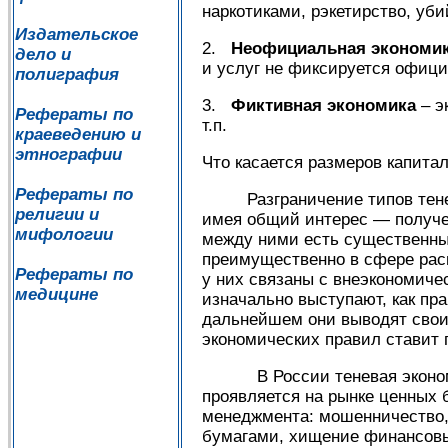
наркотиками, рэкетирство, убий
Издательское
2.
Неофициальная экономи
дело и
и услуг не фиксируется официа
полиграфия
3.
Фиктивная экономика
– э
Рефераты по
т.п.
краеведению и
этнографии
Что касается размеров капита
Рефераты по
Разграничение типов теневой
религии и
имея общий интерес — получен
мифологии
между ними есть существенны
преимущественно в сфере рас
Рефераты по
у них связаны с внеэкономиче
медицине
изначально выступают, как пр
дальнейшем они выводят свои
экономических правил ставит п
В России теневая экономиче
проявляется на рынке ценных 
менеджмента: мошенничество, 
бумагами, хищение финансовы