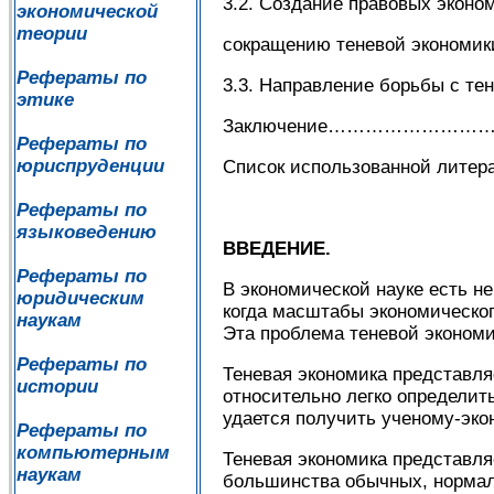
3.2. Создание правовых эконо
экономической
теории
сокращению теневой эко
Рефераты по
3.3. Направление борьбы с
этике
Заключение…………………
Рефераты по
юриспруденции
Список использованной 
Рефераты по
языковедению
ВВЕДЕНИЕ.
Рефераты по
В экономической науке есть не
юридическим
когда масштабы экономическог
наукам
Эта проблема теневой экономи
Рефераты по
Теневая экономика представля
истории
относительно легко определить
удается получить ученому-эко
Рефераты по
компьютерным
Теневая экономика представляе
наукам
большинства обычных, нормал