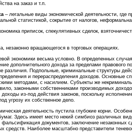
ства на заказ и т.п.
ка
– легальные виды экономической деятельности, где п
льной статистикой, сокрытие от налогов, неформальная
кономика приписок, спекулятивных сделок, взяточничес
ла, незаконно вращающегося в торговых операциях.
 экономики весьма услов­но. В определенных случаях
ие дополнительного дохода за пределами правового по
е различия. Подпольные, криминальные структуры дей
пределения и перераспределения доходов. Основные с
скими методами, с насилием. Субъекты же не­криминал
ави­ло, законными собственниками производимых доходо
 доходы из-под действия законов, поскольку исполнен
од угрозу их собственное дело.
ская деятельность пустила глубокие корни. Особенн
бумаг. Здесь имеет место некий симбиоз различных ви
фальси­фикация документов, заключение незаконных сд
х средств. Наиболее масш­табно представители тенево