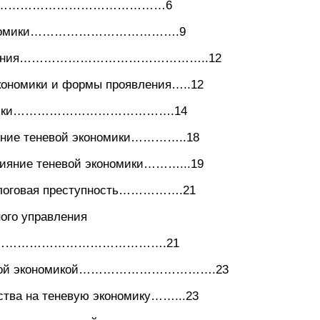
…………………………………………6
 экономики……………………………….9
роявления………………………………………..12
кономики и формы проявления…..12
ономики………………………………….14
ние теневой экономики…………..18
ияние теневой экономики………...19
алоговая преступность…………….21
ого управления
ды…………………………………………….21
теневой экономикой…………………………….23
рства на теневую экономику……...23