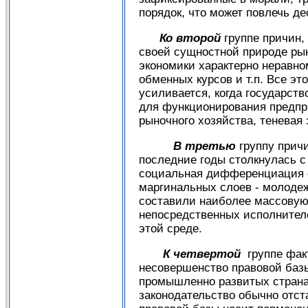
порядок, что может по­влечь д
Ко второй
группе причин,
своей сущностной природе рын
экономики характерно неравно
обменных курсов и т.п. Все эт
усиливается, когда государ­ст
для функцио­нирования предпр
рыночного хозяйства, теневая
В третью
группу прич
последние годы столкнулась с
социальная дифференци­ация 
маргина­льных слоев - молодеж
составили наиболее массовую 
непосредственных исполнител
этой среде.
К четвертой
группе фак
несовершенство правовой базы
промышленно развитых стра­на
законода­тельство обычно отст