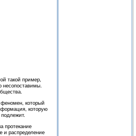
гой такой пример,
о несопоставимы.
общества.
 феномен, который
информация, которую
 подлежит.
на протекание
е и распределение