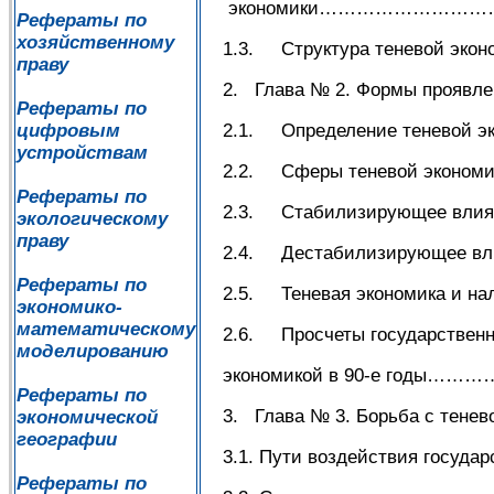
экономики…………………
Рефераты по
хозяйственному
1.3. Структура теневой
праву
2. Глава № 2. Формы п
Рефераты по
цифровым
2.1. Определение теневой э
устройствам
2.2. Сферы теневой эк
Рефераты по
2.3. Стабилизирующее влия
экологическому
праву
2.4. Дестабилизирующее вл
Рефераты по
2.5. Теневая экономика и н
экономико-
математическому
2.6. Просчеты государственн
моделированию
экономикой в 90-е го
Рефераты по
3. Глава № 3. Борьба с 
экономической
географии
3.1. Пути воздействия госуда
Рефераты по