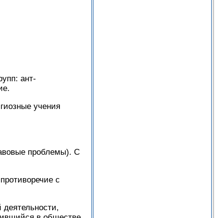
пп: ант­
ие.
ги­озные учения
равовые проблемы). С
 противоречие с
 деятельности,
­жившийся в обществе