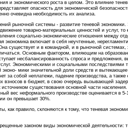
ания и экономического роста в целом. Это влияние тене
 представляет опасность для экономической безопасност
енно очевидна необходимость их анализа.
й рыночной системы - развитие теневой экономики.
вижение товарно-материальных ценностей и услуг, то 
равления социалъно-экономические отношения между от
я экономика включает в себя неучтенные, нерегламен
Она существует и в командной, и в рыночной системах,
личаться. Основным фактором, влияющим на образован
ступает несбалансированность спроса и предложения,
услуг. Экономическими и социальными последствиями т
й эконо- мики значительной доли средств и вытекающе
чет за собой неплатежи, падение производства, а также
ых взносов в бюджет, в свою очередь вызывающей заде
к источником существования основной части населения.
ый вес неформального производстве оценивается в 5-
ссии он превышает 30%.
, как правило, склоняются к тому, что теневая экономи
рещенные законом виды экономической деятельности: т