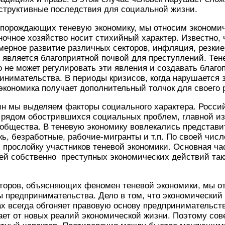
еструктивные последствия для социа­льной жизни.
 порождающих теневую экономику, мы относим экономич
очное хозяйство носит стихийный харак­тер. Известно, 
мерное развитие различ­ных секторов, инфляция, резки
о является бла­гоприятной почвой для преступлений. Те
во не может регулировать эти явления и со­здавать благ
инимательства. В периоды кризисов, когда нарушается з
 экономика получает дополнительный толчок для своего 
ин мы выделяем факторы социального характера. Россий
 рядом обострившихся социальных проблем, главной из
общества. В теневую экономику вовлека­лись представ
ь, безработные, рабо­чие-мигранты и т.п. По своей чис
прослойку участников теневой экономики. Основная ча
ей собственно преступных экономических действий та
торов, объясняю­щих феномен теневой экономики, мы от
 предпри­нимательства. Дело в том, что экономический
х всегда обгоняет правовую основу пред­принимательст
ает от новых реалий эко­номической жизни. Поэтому со