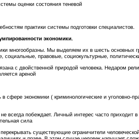
истемы оценки состояния теневой
ребностям практики системы под­готовки специалистов.
умпированности экономики.
многообразны. Мы выделяем их в шесть основных гру
, социаль­ные, правовые, социокультурные, политиче­ск
язана с двойст­венной природой человека. Недаром рели
в­ляется ареной
ь в сфере экономики ( криминологические и уголовно-п
 не всегда побеждает. Личный интерес часто приходит в
тельная сила
 перекрывать существующие ограничители человеческой
адициях и праве. В этом случае человек нарушает сло