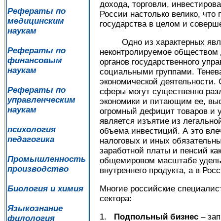
дохода, торговли, инвестиров
Рефераты по
России настолько велико, что
медицинским
государства в целом и соверш
наукам
Одно из характерных явлени
Рефераты по
неконтролируемое обществом д
финансовым
органов государственного уп
наукам
социальными группами. Тенева
экономической деятельности. 
Рефераты по
сферы могут существенно раз
управленческим
экономики и питающим ее, вы
наукам
огромный дефицит товаров и 
является изъятие из легально
психология
объема инвестиций. А это вле
педагогика
налоговых и иных обязательн
заработной платы и пенсий ка
Промышленность
общемировом масштабе удельн
производство
внутреннего продукта, а в Ро
Биология и химия
Многие российские специалисты
сектора:
Языкознание
1.
Подпольный бизнес
– зап
филология