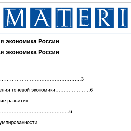
ая экономика России
ая экономика России
……………………………………………….3
явления теневой экономики…………………6
ие развитию
……………………………………………..6
умпированности