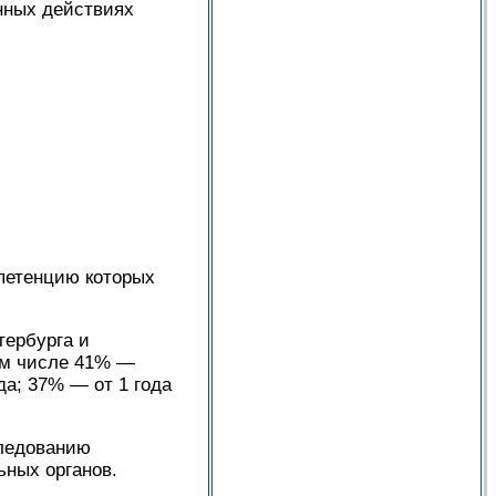
нных действиях
петенцию которых
тербурга и
ом числе 41% —
а; 37% — от 1 года
следованию
ьных органов.