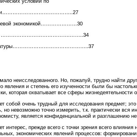
мических условий по
номики…………………………………..27
 теневой экономикой…………………30
……………………………………….……..34
литературы……………………………………..37
мало неисследованного. Но, пожалуй, трудно найти дру
о явления и степень его изученности были бы настольк
ки, которая охватывает все сферы жизнедеятельности 
ет собой очень трудный для исследования предмет; это
, но невозможно точно измерить, т.к. практически вся 
номисту, является конфиденциальной и разглашению не
т интерес, прежде всего с точки зрения всего влияния 
ьных, экономических явлений процессов: формировани