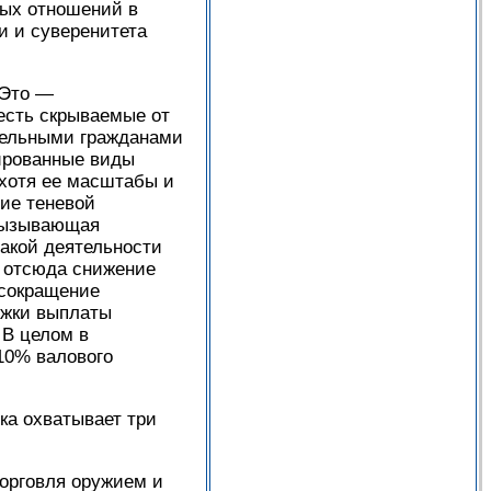
вых отношений в
и и суверенитета
Это —
есть скрываемые от
дельными гражданами
тированные виды
 хотя ее масштабы и
ие теневой
 вызывающая
акой деятельности
е отсюда снижение
 сокращение
ржки выплаты
 В целом в
10% валового
ка охватывает три
орговля оружием и