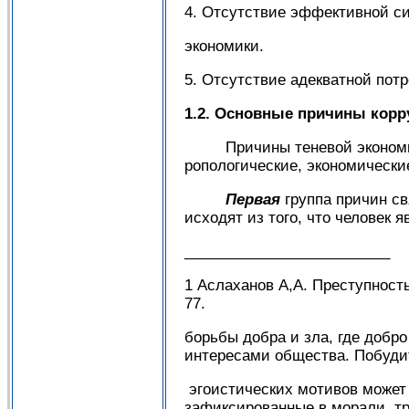
4. Отсутствие эффективной с
экономики.
5. Отсутствие адекватной пот
1.2. Основные причины корр
Причины теневой экономики 
ропологические, экономические
Первая
группа причин св
исходят из того, что человек я
_________________________
1 Аслаханов А,А. Преступност
77.
борьбы добра и зла, где добро
интересами обще­ства. Побуди
эгоистических мо­тивов может
зафиксированные в морали, тр