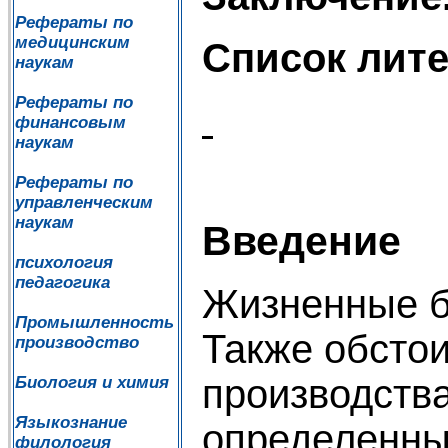
Рефераты по
медицинским
Список лите
наукам
Рефераты по
финансовым
наукам
Рефераты по
управленческим
наукам
Введение
психология
педагогика
Жизненные бл
Промышленность
Также обсто
производство
производства
Биология и химия
Языкознание
определенны
филология