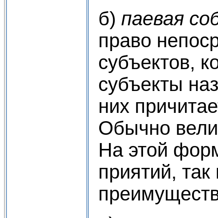
б)
паевая с
право непоср
субъектов, к
субъекты на
них причитае
Обыч­но вели
На этой фор
приятий, так
преимуществ