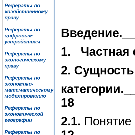
Рефераты по
хозяйственному
праву
Введение.__
Рефераты по
цифровым
устройствам
1.
Частная 
Рефераты по
экологическому
праву
2. Сущность
Рефераты по
экономико-
категории._
математическому
моделированию
18
Рефераты по
экономической
2.1.
Понятие 
географии
12
Рефераты по