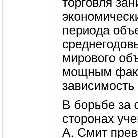
торговля за
экономическ
периода объе
среднегодов
мирового объ
мощным факт
зависимость
В борьбе за 
сторонах уч
А. Смит прев