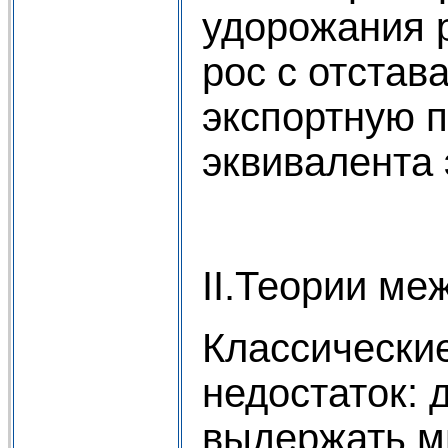
удорожания р
рос с отстав
экспортную п
эквивалента 
II.Теории ме
Классические
недостаток: 
выдержать м