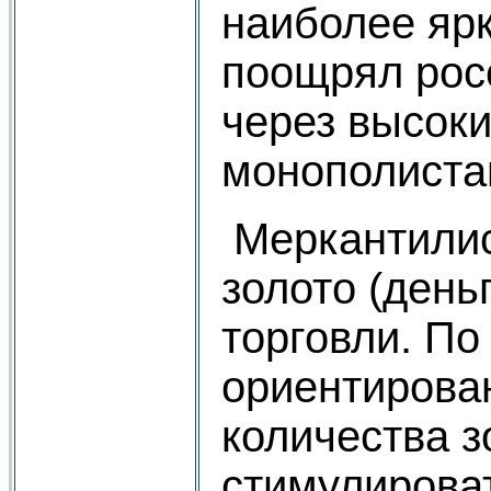
наиболее ярк
поощрял рос
через высок
монополиста
Меркантилис
золото (день
торговли. По
ориентирова
количества з
стимулироват