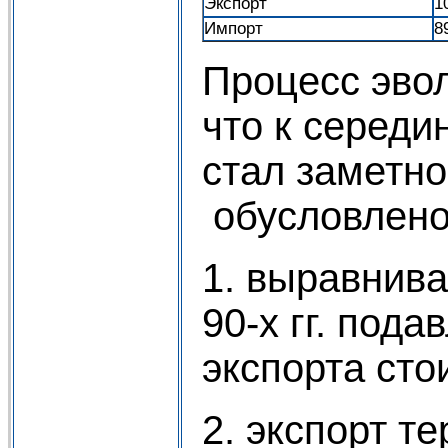
Экспорт
1
Импорт
8
Пpoцecс эвол
что к середи
стал заметн
обусловлено
1. выравнива
90-х гг. под
экспорта сто
2. экспорт т