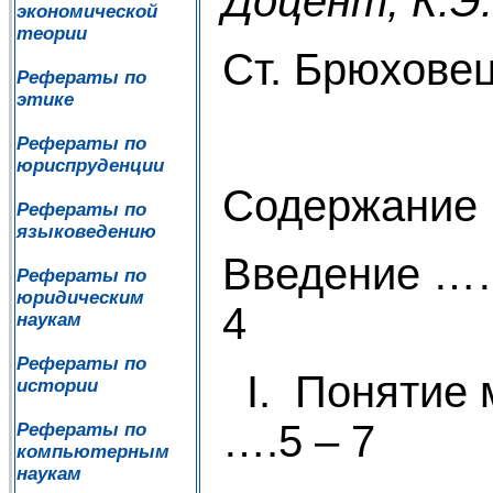
Доцент, К.Э.
экономической
теории
Ст. Брюховец
Рефераты по
этике
Рефераты по
юриспруденции
Содержание
Рефераты по
языковедению
Введени
Рефераты по
юридическим
4
наукам
Рефераты по
I. Поняти
истории
….5 – 7
Рефераты по
компьютерным
наукам