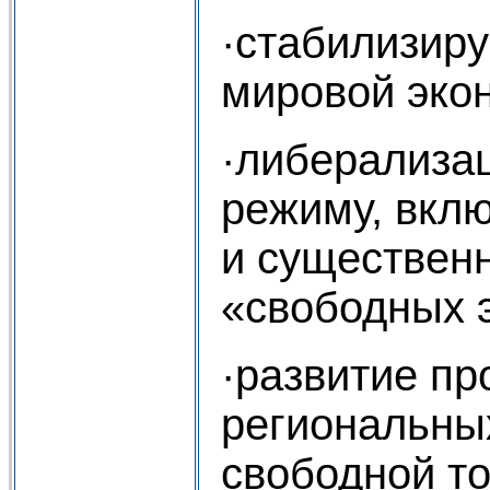
·стабилизир
мировой эко
·либерализац
режиму, вкл
и существен
«свободных 
·развитие пр
региональны
свободной то