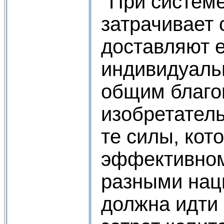
''При систем
затрачивает 
доставляют 
индивидуаль
общим благо
изобретател
те силы, кот
эффективном
разными наци
должна идти 