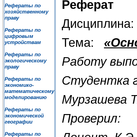
Реферат
Рефераты по
хозяйственному
праву
Дисциплина:
Рефераты по
цифровым
Тема:
«Осн
устройствам
Рефераты по
Работу выпо
экологическому
праву
Студентка г
Рефераты по
экономико-
математическому
Мурзашева Т
моделированию
Рефераты по
Проверил:
экономической
географии
Рефераты по