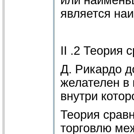
является на
II .2 Теория
Д. Рикардо 
желателен в 
внутри котор
Теория срав
торговлю ме