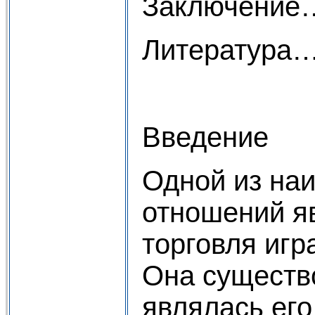
Заключе
Литерату
Введение
Одной из на
отношений я
торговля игр
Она существ
являлась ег