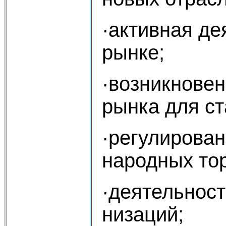
·активная д
рынке;
·возникновен
рынка для с
·регулирова
народных тор
·деятельнос
низаций;