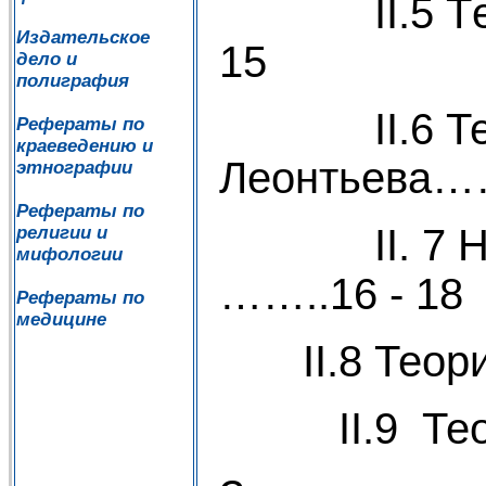
II.5 Тeop
Издательское
15
дело и
полиграфия
II.6 Теори
Рефераты по
краеведению и
Леонтьева…
этнографии
Рефераты по
II. 7 Неот
религии и
мифологии
……..16 - 18
Рефераты по
медицине
II.8 Тео
II.9 Теория