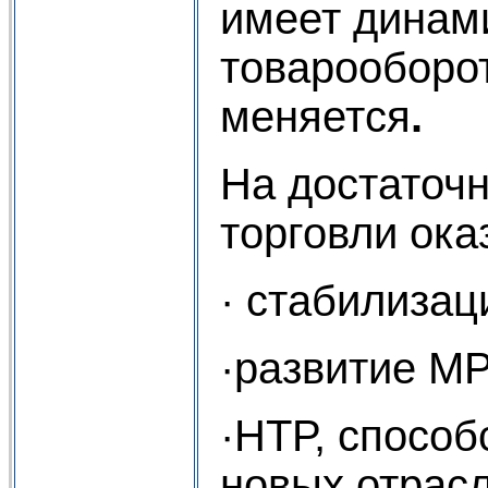
имеет динами
товарооборо
меняется
.
На достаточ
торговли ока
· стабилизац
·развитие МР
·НТР, способ
новых отрасл