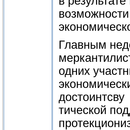
в результате
возможности
экономическо
Главным недо
меркантилист
одних участ
экономически
достоинтсву
тической под
протекциони