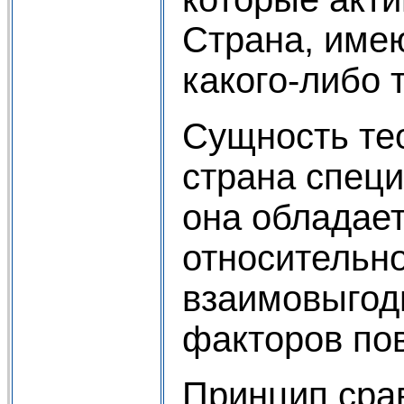
Страна, име
какого-либо 
Сущность те
страна специ
она обладае
относительно
взаимовыгод
факторов пов
Принцип сра