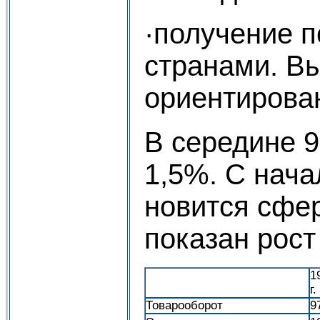
·получение 
странами. Вы
ориентирова
В середине 9
1,5%. С нач
новится сфе
показан рост
1
г.
Товарооборот
9