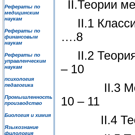
II.Теории м
Рефераты по
медицинским
наукам
II.1 Класс
Рефераты по
….8
финансовым
наукам
II.2 Теор
Рефераты по
управленческим
– 10
наукам
психология
II.3 Мерка
педагогика
Промышленность
10 – 11
производство
Биология и химия
II.4 Теор
Языкознание
филология