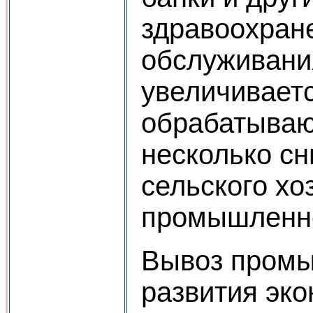
здравоохран
обслуживани
увеличиваетс
обрабатываю
несколько с
сельского х
промышленно
Вывоз промы
развития эк