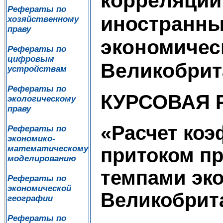
корреляции
Рефераты по
иностранны
хозяйственному
праву
экономичес
Рефераты по
цифровым
Великобрит
устройствам
Рефераты по
КУРСОВАЯ 
экологическому
праву
«Расчет ко
Рефераты по
экономико-
математическому
притоком п
моделированию
темпами эко
Рефераты по
экономической
Великобрит
географии
Рефераты по