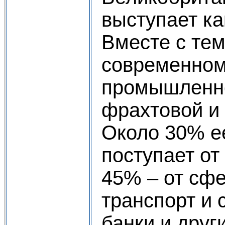
выступает к
Вместе с те
современном
промышленной
фрахтовой и
Около 30% е
поступает о
45% – от сф
транспорт и 
банки и дру