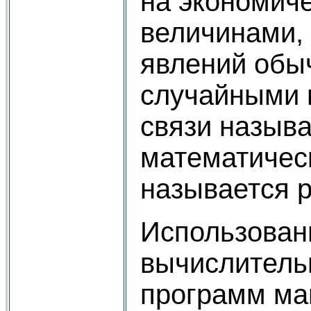
на экономич
величинами,
явлений обы
случайными 
связи назыв
математическ
называется 
Использован
вычислитель
программ ма