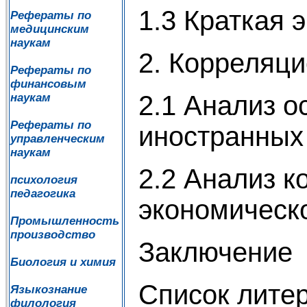
1.3 Краткая 
Рефераты по
медицинским
наукам
2. Корреляц
Рефераты по
финансовым
2.1 Анализ о
наукам
Рефераты по
иностранных
управленческим
наукам
2.2 Анализ к
психология
педагогика
экономическо
Промышленность
производство
Заключение
Биология и химия
Список лите
Языкознание
филология