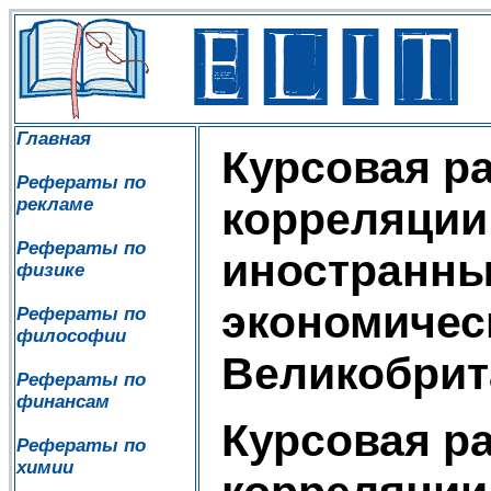
Главная
Курсовая р
Рефераты по
рекламе
корреляции
Рефераты по
иностранны
физике
экономичес
Рефераты по
философии
Великобрит
Рефераты по
финансам
Курсовая р
Рефераты по
химии