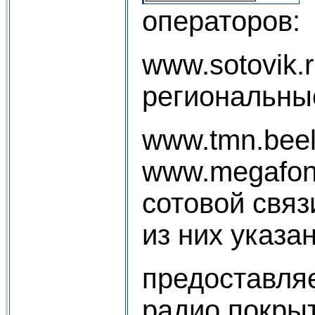
операторов:
www.sotovik.
региональные
www.tmn.beel
www.megafon.
сотовой связ
из них указа
предоставля
радио покрыт