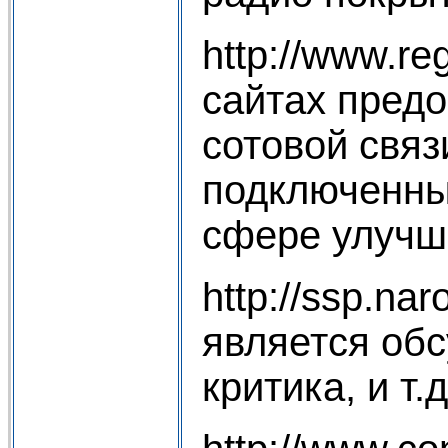
http://www.r
сайтах пред
сотовой связ
подключенных
сфере улучше
http://ssp.na
является обс
критика, и т.д