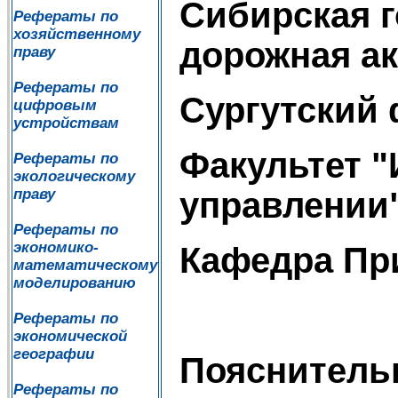
Сибирская 
Рефераты по
хозяйственному
дорожная а
праву
Рефераты по
Сургутский
цифровым
устройствам
Факультет 
Рефераты по
экологическому
управлении
праву
Рефераты по
экономико-
Кафедра Пр
математическому
моделированию
Рефераты по
экономической
географии
Пояснитель
Рефераты по