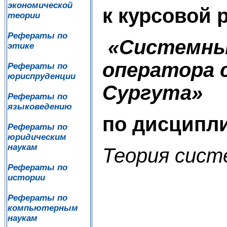
экономической
к курсовой 
теории
Рефераты по
«Системны
этике
оператора 
Рефераты по
юриспруденции
Сургута»
Рефераты по
языковедению
по дисципл
Рефераты по
юридическим
наукам
Теория сист
Рефераты по
истории
Рефераты по
компьютерным
наукам