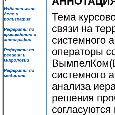
АННОТАЦИ
Издательское
Тема курсов
дело и
полиграфия
связи на тер
Рефераты по
краеведению и
системного а
этнографии
операторы со
Рефераты по
религии и
ВымпелКом(B
мифологии
Рефераты по
системного а
медицине
анализа иера
решения про
согласуются 