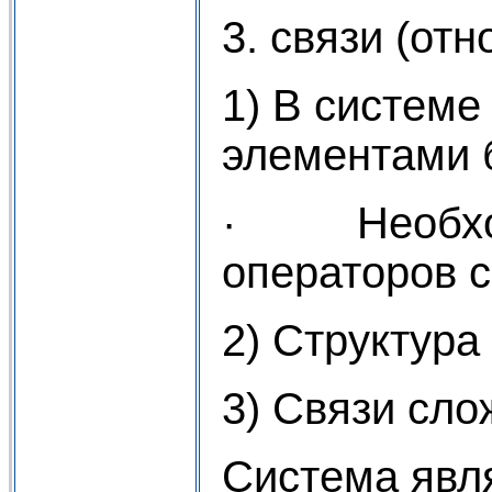
3. связи (от
1) В системе
элементами б
· Необходи
операторов с
2) Структура
3) Связи сл
Система явл