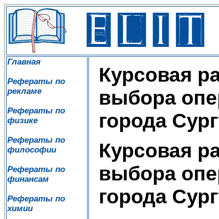
Главная
Курсовая р
Рефераты по
рекламе
выбора опе
Рефераты по
города Сург
физике
Рефераты по
Курсовая р
философии
выбора опе
Рефераты по
финансам
города Сург
Рефераты по
химии