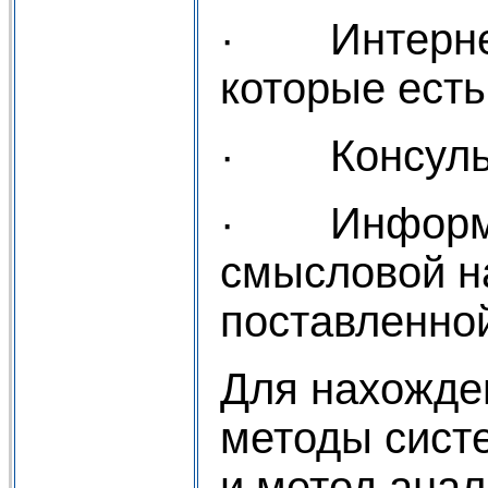
· Интернет 
которые есть
· Консульта
· Информаци
смысловой н
поставленно
Для нахожде
методы сист
и метод анал