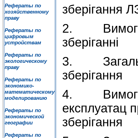
зберігання Л
Рефераты по
хозяйственному
праву
2. Вимоги 
Рефераты по
цифровым
зберіганні
устройствам
Рефераты по
3. Загальн
экологическому
праву
зберігання
Рефераты по
экономико-
4. Вимоги 
математическому
моделированию
експлуатац 
Рефераты по
экономической
зберігання
географии
Рефераты по