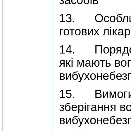
13. Особлив
готових ліка
14. Порядок
які мають во
вибухонебезп
15. Вимоги
зберігання в
вибухонебезп