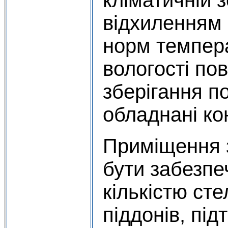
відхиленням 
норм темпера
вологості по
зберігання п
обладнані ко
Приміщення з
бути забезпе
кількістю сте
піддонів, під