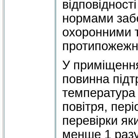
відповідност
нормами заб
охоронними 
протипожежн
У приміщення
повинна підт
температура 
повітря, пері
перевірки як
менше 1 разу