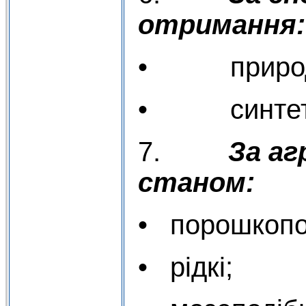
отримання:
• природ
• синтети
7.
За а
станом:
• порошкопод
• рідкі;