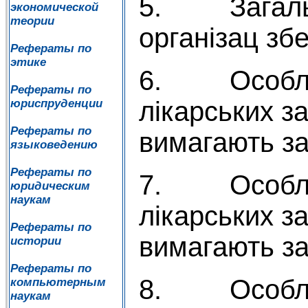
5. Загальн
экономической
теории
організац зб
Рефераты по
этике
6. Особлив
Рефераты по
лікарських за
юриспруденции
Рефераты по
вимагають за
языковедению
Рефераты по
7. Особлив
юридическим
наукам
лікарських за
Рефераты по
вимагають за
истории
Рефераты по
8. Особлив
компьютерным
наукам