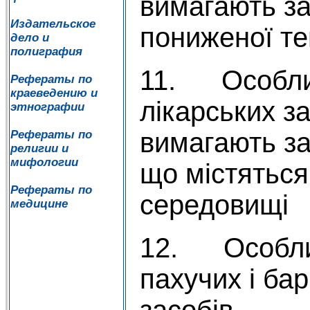
вимагають за
Издательское
пониженої т
дело и
полиграфия
11. Особлив
Рефераты по
краеведению и
лікарських за
этнографии
вимагають зах
Рефераты по
религии и
мифологии
що містятьс
Рефераты по
середовищі
медицине
12. Особлив
пахучих і ба
засобів