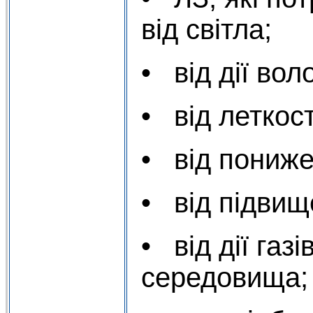
від світла;
• від дії вол
• від леткост
• від пониже
• від підвищ
• від дії газ
середовища;