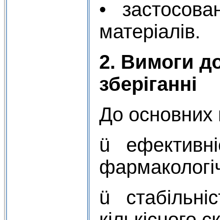
• застосова
матеріалів.
2. Вимоги до
зберіганні
До основних 
ü ефективні
фармакологічн
ü стабільніст
кількісного с