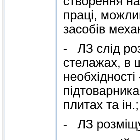
створення н
праці, можли
засобів механ
- ЛЗ слід ро
стелажах, в 
необхідності 
підтоварника
плитах та ін.;
- ЛЗ розміщ