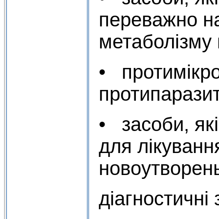
переважно н
метаболізму 
• протимікро
протипаразит
• засоби, як
для лікуванн
новоутворень
діагностичні 