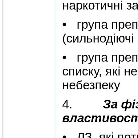
наркотичні з
• група преп
(сильнодіючі 
• група преп
списку, які н
небезпеку
4.
За фі
властивос
• ЛЗ, які по