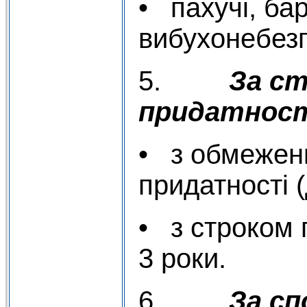
• пахучі, бар
вибухонебезп
5.
За с
придатност
• з обмежен
придатності (
• з строком 
3 роки.
6.
За с