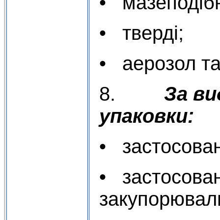
• мазеподібн
• тверді;
• аерозол та 
8.
За ви
упаковки:
• застосован
• застосова
закупорюваль