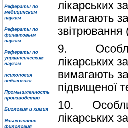
лікарських за
Рефераты по
медицинским
вимагають за
наукам
звітрювання 
Рефераты по
финансовым
наукам
9. Особлив
Рефераты по
лікарських за
управленческим
наукам
вимагають зах
психология
педагогика
підвищеної 
Промышленность
производство
10. Особлив
Биология и химия
лікарських за
Языкознание
филология