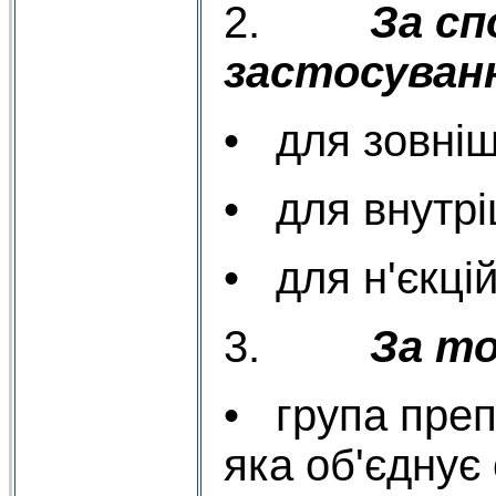
2.
За с
застосуван
• для зовніш
• для внутрі
• для н'єкцій
3.
За т
• група преп
яка об'єднує 