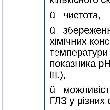
ü чистота,
ü збереженн
хімічних кон
температури
показника рН
ін.),
ü можливіст
ГЛЗ у різних