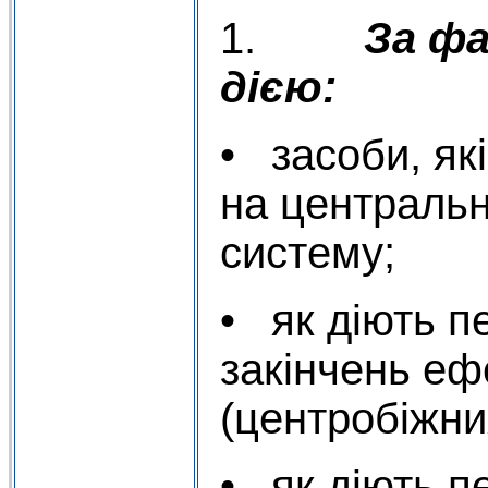
1.
За ф
дією:
• засоби, як
на центральн
систему;
• як діють п
закінчень еф
(центробіжни
• як діють п