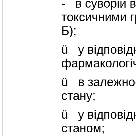
- в суворій в
токсичними г
Б);
ü у відповідн
фармакологі
ü в залежнос
стану;
ü у відповід
станом;