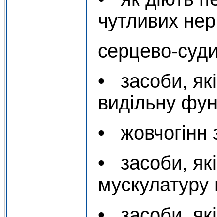
чутливих нер
серцево-суди
• засоби, як
видільну фун
• жовчогінн 
• засоби, як
мускулатуру 
• засоби, як