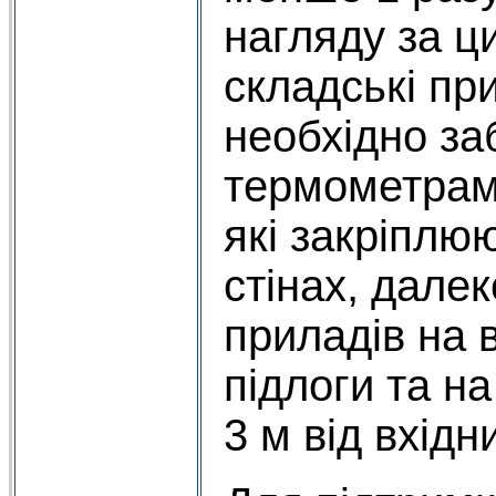
нагляду за 
складські пр
необхідно за
термометрами
які закріплю
стінах, далек
приладів на в
підлоги та н
3 м від вхідн