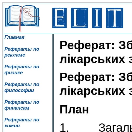
Главная
Реферат: Зб
Рефераты по
рекламе
лікарських 
Рефераты по
физике
Реферат: Зб
Рефераты по
лікарських 
философии
Рефераты по
План
финансам
Рефераты по
1. Загальн
химии