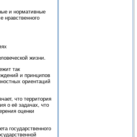
ные и нормативные
ие нравственного
иях
ловеческой жизни.
ежит так
еждений и принципов
нностных ориентаций
чает, что территория
я о её задачах, что
мерения оценки
ета государственного
осударственной