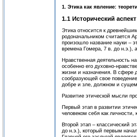
1. Этика как явление: теоре
1.1 Исторический аспект
Этика относится к древнейшим 
родоначальником считается Ар
произошло название науки – эт
времена Гомера, 7 в. до н.э.), 
Нравственная деятельность на
особенно его духовно-нравств
жизни и назначения. В сфере 
сообразующей свое поведение
добре и зле, должном и сущем
Развитие этической мысли про
Первый этап в развитии этич
человеком себя как личности, к
Второй этап – классический эт
до н.э.), который первым нач
Главной его заслугой являетс