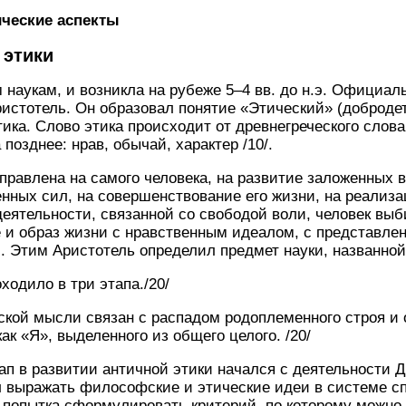
тические аспекты
 этики
наукам, и возникла на рубеже 5–4 вв. до н.э. Официал
истотель. Он образовал понятие «Этический» (доброде
ика. Слово этика происходит от древнегреческого слова э
а позднее: нрав, обычай, характер /10/.
правлена на самого человека, на развитие заложенных в
енных сил, на совершенствование его жизни, на реализ
деятельности, связанной со свободой воли, человек выб
 и образ жизни с нравственным идеалом, с представле
. Этим Аристотель определил предмет науки, названной 
ходило в три этапа./20/
еской мысли связан с распадом родоплеменного строя 
ак «Я», выделенного из общего целого. /20/
ап в развитии античной этики начался с деятельности Де
ал выражать философские и этические идеи в системе с
я попытка сформулировать критерий, по которому можно