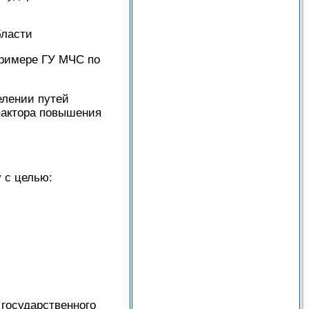
бласти
примере ГУ МЧС по
елении путей
фактора повышения
 с целью:
государственного