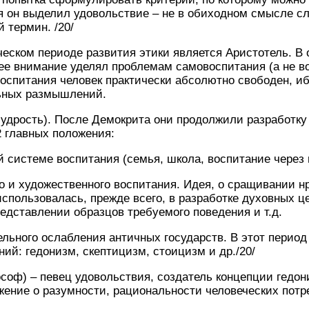
ия он выделил удовольствие – не в обиходном смысле сл
 термин. /20/
ском периоде развития этики является Аристотель. В 
е внимание уделял проблемам самовоспитания (а не во
воспитания человек практически абсолютно свободен, иб
льных размышлений.
удрость). После Демокрита они продолжили разработку
2 главных положения:
истеме воспитания (семья, школа, воспитание через 
 художественного воспитания. Идея, о сращивании нр
использовалась, прежде всего, в разработке духовных ц
редставлении образцов требуемого поведения и т.д.
льного ослабления античных государств. В этот период 
ний: гедонизм, скептицизм, стоицизм и др./20/
соф) – певец удовольствия, создатель концепции гедон
ение о разумности, рациональности человеческих потр