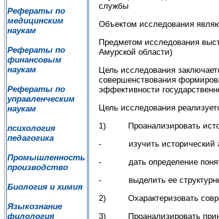
службы
Рефераты по
медицинским
Объектом исследования являю
наукам
Предметом исследования высту
Рефераты по
Амурской области)
финансовым
наукам
Цель исследования заключаетс
совершенствования формирова
Рефераты по
эффективности государственн
управленческим
Цель исследования реализует
наукам
1) Проанализировать истори
психология
педагогика
- изучить исторический ас
Промышленность
- дать определение понят
производство
- выделить ее структурны
Биология и химия
2) Охарактеризовать соврем
Языкознание
филология
3) Проанализировать принци