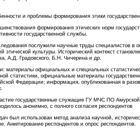
ности и проблемы формирования этики государствен
нствования формирования этических норм государств
тивности государственной службы.
следования послужили научные труды специалистов в о
й этической культуры. Исторический контекст становле
а, А.Д. Градовского, Б.Н. Чичерина и др.
и: материалы официальных и специальных статистичес
ной статистики, официальные материалы государственн
йской Федерации; информация, опубликованная в разо
х.
астие государственные служащие ГУ МЧС ПО Амурской 
водилось анонимно, с полного согласия респондентов
дач был использован метод анализа научной, историче
е. Анкетирование респондентов и опрос респондентов.