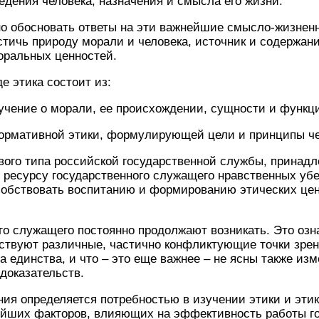
едения человека, назначения и смысла его жизни.
но обосновать ответы на эти важнейшие смысло-жизнен
стичь природу морали и человека, источник и содержан
оральных ценностей.
е этика состоит из:
ение о морали, ее происхождении, сущности и функц
рмативной этики, формулирующей цели и принципы че
вого типа российской государственной службы, принадл
ресурсу государственного служащего нравственных уб
особствовать воспитанию и формированию этических це
го служащего постоянно продолжают возникать. Это озна
ствуют различные, частично конфликтующие точки зрени
а единства, и что – это еще важнее – не ясны также из
доказательств.
ия определяется потребностью в изучении этики и этик
нейших факторов, влияющих на эффективность работы г