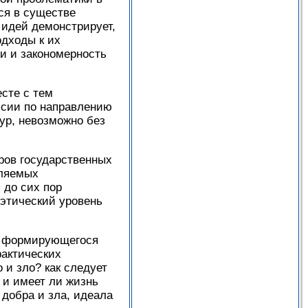
ся в существе
 идей демонстрирует,
одходы к их
и и закономерность
сте с тем
ссии по направлению
ур, невозможно без
ров государственных
вляемых
 до сих пор
 этический уровень
но формирующегося
рактических
 и зло? как следует
 и имеет ли жизнь
добра и зла, идеала