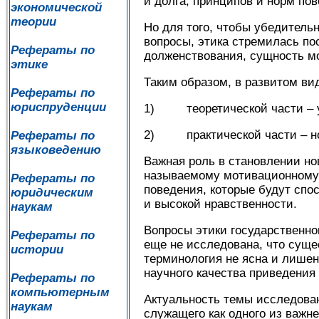
и долга, принципов и норм пов
экономической
теории
Но для того, чтобы убедитель
вопросы, этика стремилась по
Рефераты по
долженствования, сущность м
этике
Таким образом, в развитом вид
Рефераты по
юриспруденции
1) теоретической части – уч
2) практической части – но
Рефераты по
языковедению
Важная роль в становлении но
называемому мотивационному 
Рефераты по
поведения, которые будут сп
юридическим
и высокой нравственности.
наукам
Вопросы этики государственно
Рефераты по
еще не исследована, что суще
истории
терминология не ясна и лишен
научного качества приведения 
Рефераты по
компьютерным
Актуальность темы исследован
наукам
служащего как одного из важ