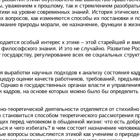
ы, уважением к прошлому, так и стремлением разобрать
ики на уровне современных знаний. История этических
их вопросов, как изменяются способы их постановки и п
имание природы морали, ее назначение, функции в жизн
дается особый интерес к этике – этой старейшей и вме
философского знания. И это не случайно. Развитие Ро
 государству, регулирование всех ее социальных структ
я выработки научных подходов к анализу состояния кад
оцедур оценки качеств работников, требований, предъя
Однако в государственных органах власти и управления
и кадров, на основе которых можно было бы определить
вно-теоретической деятельности отделяется от стихий
и становиться способом теоретического рассмотрения п
их перед человеком в обыденной жизни: что есть добро
ся и чего избегать? в чем состоит назначение человека
е вопросы осмысляются этикой как учением о природе 