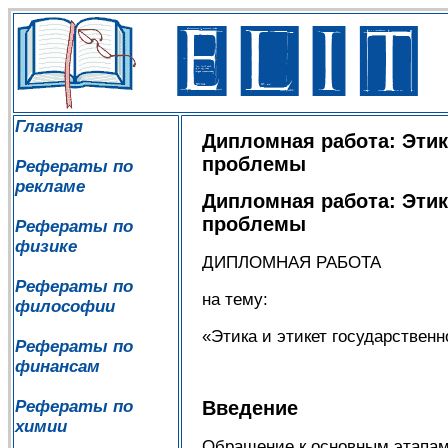
Главная
Дипломная работа: Этик
проблемы
Рефераты по
рекламе
Дипломная работа: Этик
проблемы
Рефераты по
физике
ДИПЛОМНАЯ РАБОТА
Рефераты по
на тему:
философии
«Этика и этикет государствен
Рефераты по
финансам
Рефераты по
Введение
химии
Обращение к основным этапам 