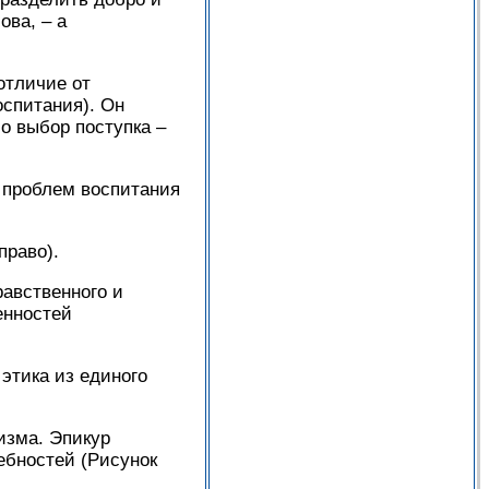
ова, – а
отличие от
спитания). Он
о выбор поступка –
 проблем воспитания
право).
авственного и
енностей
этика из единого
изма. Эпикур
ебностей (Рисунок