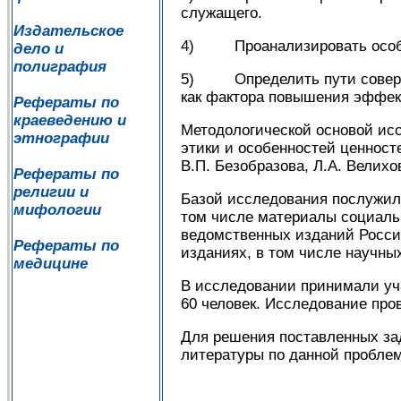
служащего.
Издательское
4) Проанализировать особен
дело и
полиграфия
5) Определить пути соверше
как фактора повышения эффек
Рефераты по
краеведению и
Методологической основой ис
этнографии
этики и особенностей ценносте
В.П. Безобразова, Л.А. Велихов
Рефераты по
религии и
Базой исследования послужил
мифологии
том числе материалы социаль
ведомственных изданий Росси
Рефераты по
изданиях, в том числе научны
медицине
В исследовании принимали уч
60 человек. Исследование про
Для решения поставленных за
литературы по данной проблем