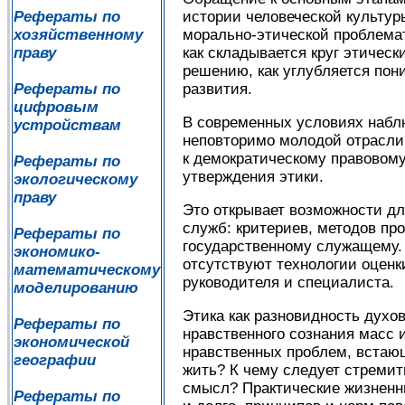
Рефераты по
истории человеческой культур
хозяйственному
морально-этической проблемат
праву
как складывается круг этическ
решению, как углубляется пон
Рефераты по
развития.
цифровым
В современных условиях наблю
устройствам
неповторимо молодой отрасли 
к демократическому правовому
Рефераты по
утверждения этики.
экологическому
праву
Это открывает возможности дл
служб: критериев, методов пр
Рефераты по
государственному служащему. 
экономико-
отсутствуют технологии оценк
математическому
руководителя и специалиста.
моделированию
Этика как разновидность духо
Рефераты по
нравственного сознания масс 
экономической
нравственных проблем, встающ
географии
жить? К чему следует стремить
смысл? Практические жизненны
Рефераты по