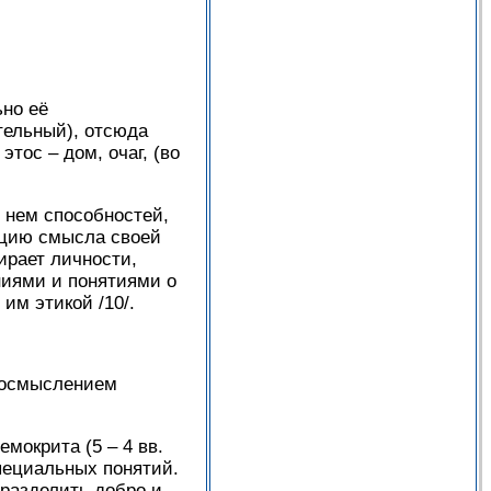
ьно её
тельный), отсюда
тос – дом, очаг, (во
 нем способностей,
ацию смысла своей
ирает личности,
ниями и понятиями о
им этикой /10/.
и осмыслением
мокрита (5 – 4 вв.
пециальных понятий.
 разделить добро и