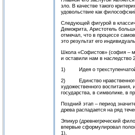
зло. В качестве такого критер
удовольствие как философский
Следующей фигурой в классиче
Демокрита, Аристотель больше
отмечал, что в процессе само
это результат его индивидуа
Школа «Софистов» (софия – м
и оставили нам в наследство 
1) Идея о трехступенчатой с
2) Единство нравственного и
художественного воспитания, 
государства, в символике, в п
Поздний этап – период значите
древа распадается на ряд тече
Эпикур (древнегреческий фило
впервые сформулировал полож
1).