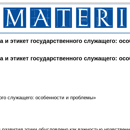
а и этикет государственного служащего: осо
а и этикет государственного служащего: осо
ного служащего: особенности и проблемы»
развития этики обусловлено как важностью нравственн