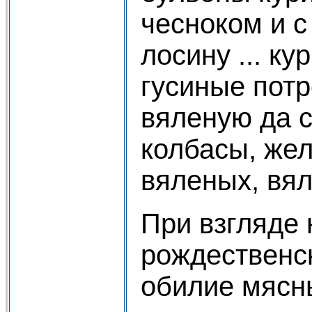
чесноком и с
лосину ... ку
гусиные потр
вяленую да с
колбасы, жел
вяленых, вял
При взгляде
рождественс
обилие мясны