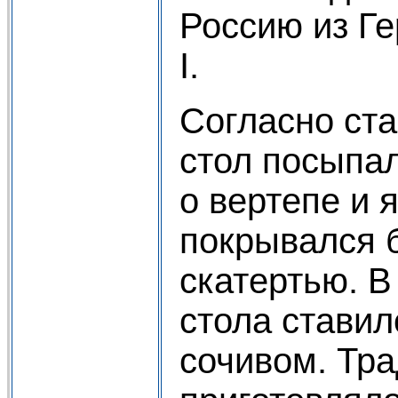
Россию из Г
I.
Согласно ст
стол посыпа
о вертепе и 
покрывался 
скатертью. В
стола ставил
сочивом. Тр