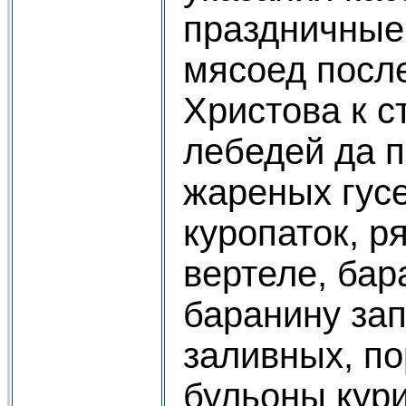
праздничные 
мясоед посл
Христова к с
лебедей да п
жареных гусе
куропаток, р
вертеле, бар
баранину за
заливных, по
бульоны кури