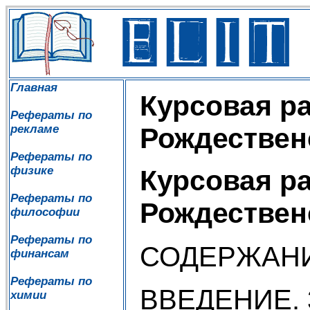
Главная
Курсовая ра
Рефераты по
рекламе
Рождествен
Рефераты по
физике
Курсовая ра
Рефераты по
Рождествен
философии
Рефераты по
СОДЕРЖАН
финансам
Рефераты по
ВВЕДЕНИЕ. 
химии