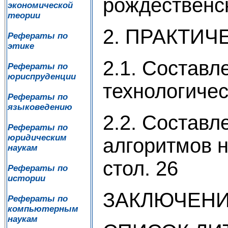
рождественск
экономической
теории
2. ПРАКТИЧ
Рефераты по
этике
2.1. Составл
Рефераты по
юриспруденции
технологичес
Рефераты по
языковедению
2.2. Составл
Рефераты по
юридическим
алгоритмов 
наукам
стол. 26
Рефераты по
истории
ЗАКЛЮЧЕНИЕ
Рефераты по
компьютерным
наукам