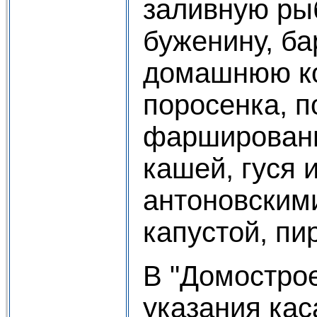
заливную рыб
буженину, ба
домашнюю ко
поросенка, п
фаршированн
кашей, гуся и
антоновскими
капустой, пи
В "Домостро
указания кас