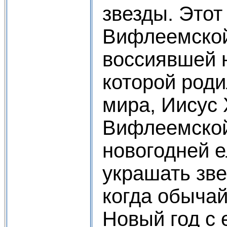
звезды. Этот
Вифлеемской
воссиявшей 
которой род
мира, Иисус 
Вифлеемской
новогодней е
украшать зве
когда обычай
Новый год с