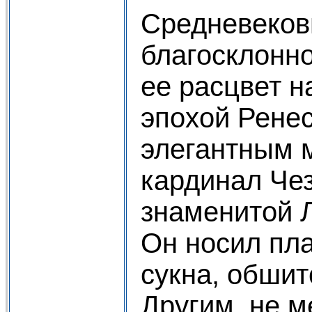
Средневеков
благосклонно
ее расцвет н
эпохой Рене
элегантным 
кардинал Че
знаменитой 
Он носил пла
сукна, обшит
Другим, не 