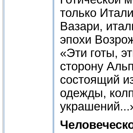
только Итал
Вазари, итал
эпохи Возрож
«Эти готы, э
сторону Альп
состоящий и
одежды, колп
украшений...
Человеческ