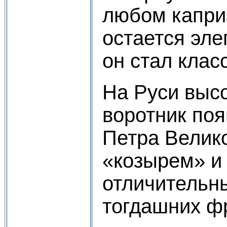
любом капри
остается эле
он стал клас
На Руси выс
воротник по
Петра Велико
«козырем» и
отличительн
тогдашних ф