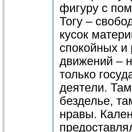
фигуру с по
Тогу – своб
кусок матер
спокойных и
движений – н
только госу
деятели. Там
безделье, та
нравы. Кале
предоставля