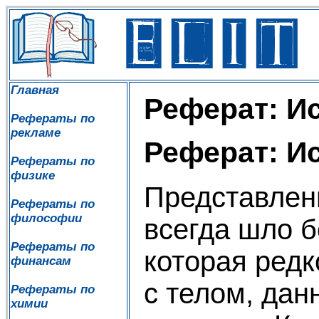
Главная
Реферат: И
Рефераты по
рекламе
Реферат: И
Рефераты по
физике
Представлен
Рефераты по
философии
всегда шло б
Рефераты по
которая ред
финансам
с телом, дан
Рефераты по
химии