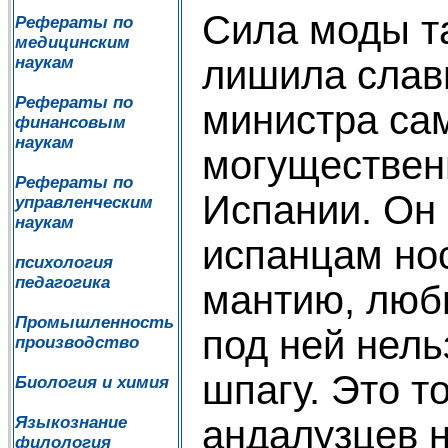
Сила моды та
Рефераты по
медицинским
лишила слав
наукам
Рефераты по
министра са
финансовым
наукам
могуществен
Рефераты по
Испании. Он
управленческим
наукам
испанцам но
психология
педагогика
мантию, люб
Промышленность
под ней нель
производство
шпагу. Это т
Биология и химия
андалузцев н
Языкознание
филология