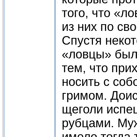
того, что «л
из них по св
Спустя неко
«ловцы» был
тем, что при
носить с соб
гримом. Дои
щеголи испе
рубцами. Му
имело тогда 