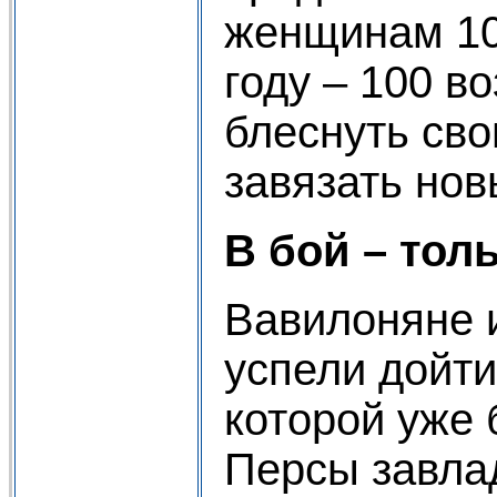
женщинам 10
году – 100 в
блеснуть св
завязать нов
В бой – тол
Вавилоняне 
успели дойти
которой уже 
Персы завла