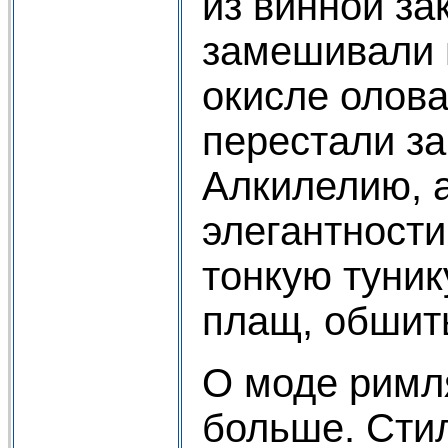
из винной за
замешивали 
окисле олов
перестали з
Алкилелию, 
элегантности
тонкую туник
плащ, обшит
О моде римл
больше. Сти