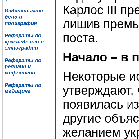
Карлос III пр
Издательское
дело и
лишив премь
полиграфия
поста.
Рефераты по
краеведению и
этнографии
Начало – в 
Рефераты по
религии и
Некоторые и
мифологии
Рефераты по
утверждают, 
медицине
появилась из
другие объя
желанием укр