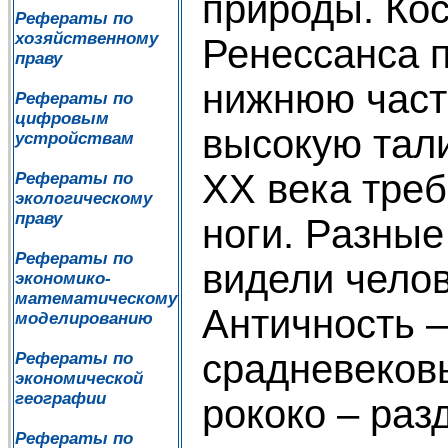
природы. Ко
Рефераты по
хозяйственному
Ренессанса 
праву
нижнюю часть
Рефераты по
цифровым
высокую тал
устройствам
ХХ века тре
Рефераты по
экологическому
праву
ноги. Разные
Рефераты по
видели челов
экономико-
математическому
Античность –
моделированию
срадневековь
Рефераты по
экономической
географии
рококо – раз
Рефераты по