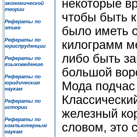
некоторые в
экономической
теории
чтобы быть к
Рефераты по
было иметь о
этике
Рефераты по
килограмм м
юриспруденции
либо быть за
Рефераты по
языковедению
большой вор
Рефераты по
Мода подчас
юридическим
наукам
Классически
Рефераты по
истории
железный ко
Рефераты по
словом, это 
компьютерным
наукам