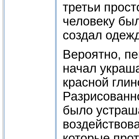
третьи просто
человеку был
создал одежд
Вероятно, п
начал украша
красной глин
Разрисованн
было устраша
воздействов
которые прот