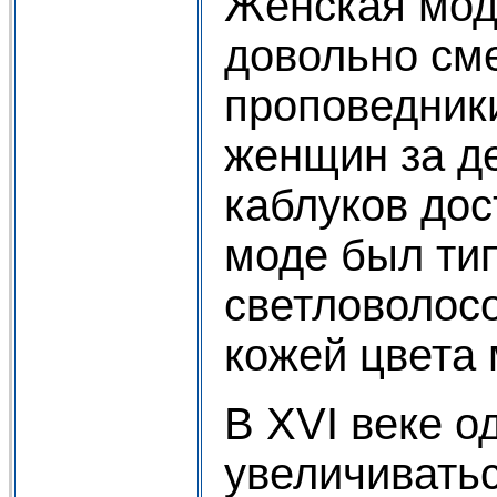
Женская мод
довольно см
проповедник
женщин за д
каблуков дос
моде был ти
светловолос
кожей цвета 
В XVI веке о
увеличиватьс