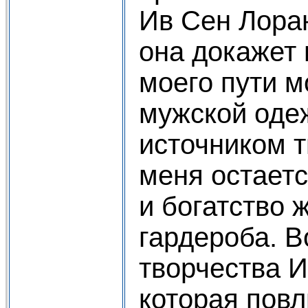
Ив Сен Лора
она докажет 
моего пути 
мужской оде
источником т
меня остает
и богатство 
гардероба. В
творчества И
которая повл