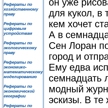
он уже рисо
Рефераты по
хозяйственному
для кукол, в
праву
кем хочет ст
Рефераты по
цифровым
А в семнадц
устройствам
Сен Лоран п
Рефераты по
экологическому
праву
город и отпр
Рефераты по
Ему едва ис
экономико-
математическому
семнадцать л
моделированию
модный журн
Рефераты по
экономической
географии
эскизы. В те
Рефераты по