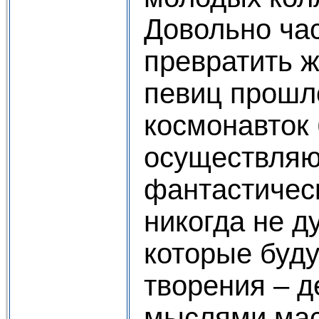
Довольно ча
превратить 
певиц прошло
космонавток
осуществляю
фантастическ
никогда не д
которые буду
творения – д
мыслями мас