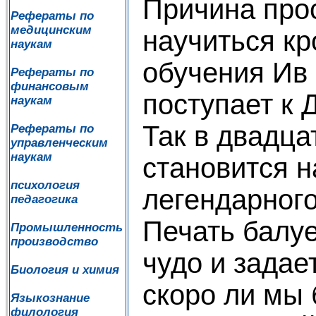
Причина про
Рефераты по
медицинским
научиться кр
наукам
обучения Ив
Рефераты по
финансовым
поступает к
наукам
Так в двадца
Рефераты по
управленческим
наукам
становится 
психология
легендарного
педагогика
Печать балуе
Промышленность
производство
чудо и задае
Биология и химия
скоро ли мы
Языкознание
филология