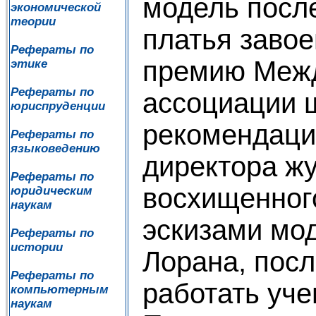
модель посл
экономической
теории
платья заво
Рефераты по
премию Меж
этике
Рефераты по
ассоциации 
юриспруденции
рекомендаци
Рефераты по
языковедению
директора жу
Рефераты по
восхищенног
юридическим
наукам
эскизами мо
Рефераты по
истории
Лорана, пос
Рефераты по
работать уче
компьютерным
наукам