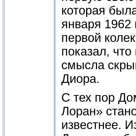
которая был
января 1962 
первой коле
показал, что
смысла скры
Диора.
С тех пор Д
Лоран» стано
известнее. И