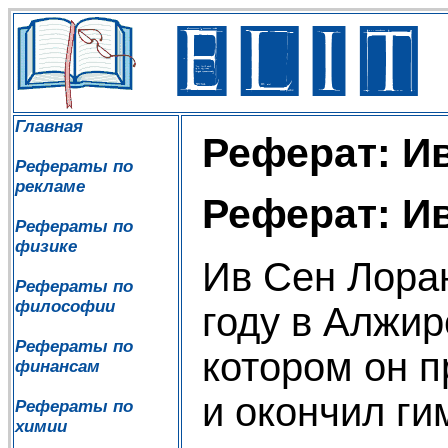
Главная
Реферат: И
Рефераты по
рекламе
Реферат: И
Рефераты по
физике
Ив Сен Лора
Рефераты по
философии
году в Алжир
Рефераты по
котором он п
финансам
и окончил ги
Рефераты по
химии