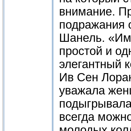
внимание. П
подражания 
Шанель. «Им
простой и о
элегантный к
Ив Сен Лоран
уважала женщ
подыгрывала
всегда можно
молодых кол