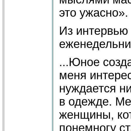
это ужасно».
Из интервью
еженедельни
...Юное созд
меня интерес
нуждается ни
в одежде. М
женщины, ко
понемногу ст