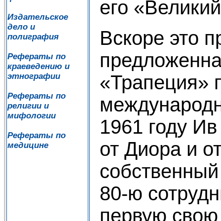
его «Велики
Издательское
дело и
Вскоре это п
полиграфия
предложенна
Рефераты по
краеведению и
«Трапеция» 
этнографии
Рефераты по
международн
религии и
мифологии
1961 году Ив
Рефераты по
от Диора и о
медицине
собственный 
80-ю сотрудн
первую свою