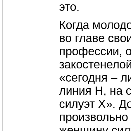
это.
Когда молод
во главе сво
профессии, о
закостенелой
«сегодня – л
линия Н, на
силуэт Х». Д
произвольно
женщину силу