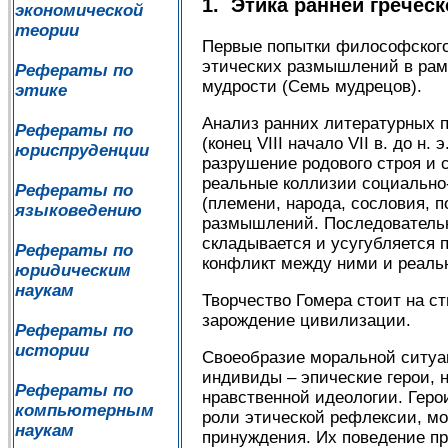
1.
Этика ранней гречес
экономической
теории
Первые попытки философског
этических размышлений в рамк
Рефераты по
мудрости (Семь мудрецов).
этике
Анализ ранних литературных па
Рефераты по
(конец VIII начало VII в. до н.
юриспруденции
разрушение родового строя и 
реальные коллизии социально-
Рефераты по
(племени, народа, сословия, 
языковедению
размышлений. Последовательн
складывается и усугубляется 
Рефераты по
конфликт между ними и реаль
юридическим
наукам
Творчество Гомера стоит на с
зарождение цивилизации.
Рефераты по
истории
Своеобразие моральной ситуац
индивиды – эпические герои,
Рефераты по
нравственной идеологии. Гер
компьютерным
роли этической рефлексии, мо
наукам
принуждения. Их поведение пр