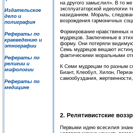
на другого замыслил». В то ж
эксплуататорской идеологии т
Издательское
назиданием. Мораль, следова
дело и
возрождения гармоничных соц
полиграфия
Формирование нравственных н
Рефераты по
мудрецов. Заключенные в эти
краеведению и
форму. Они потеряли видимую 
этнографии
Семь мудрецов вещают истину
фактическими моральными отн
Рефераты по
религии и
К Семи мудрецам по разным спи
мифологии
Биант, Клеобул, Хилон, Периа
самообуздания, жертвенности,
Рефераты по
медицине
2. Релятивистские возз
Первыми идею всесилия знаний