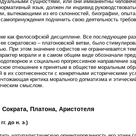
дуальными сущностями, или они имманентны человече
 нормативный язык, должен ли индивид руководствовать
, вытекающими из его склонностей, биографии, опыта 
о самопринуждения подчинить свою деятельность требо
ке как философской дисциплине. Все последующее раз
 ее сократовско – платоновской ветви, было стимулиров
ью. При этом значение софистов не ограничивается тем,
арактер морали и в самом общем виде обозначали пред
лодотворное и социально прогрессивное направление з
еское отношение к принятым в обществе моральным обр
 в их соотнесенности с конкретными историческими ус
ичтожающая критика морального догматизма и этически
ическим смыслом.
, Сократа, Платона, Аристотеля
г. до н. э.)
тить натуралистическую ориентированность его этики (