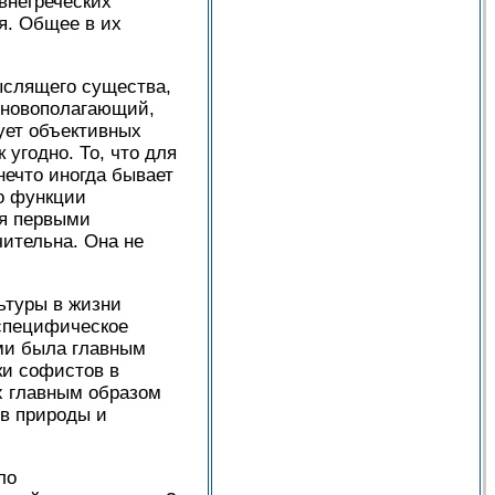
внегреческих
я. Общее в их
ыслящего существа,
основополагающий,
ует объективных
угодно. То, что для
нечто иногда бывает
о функции
мя первыми
ительна. Она не
ьтуры в жизни
 специфическое
ами была главным
ки софистов в
х главным образом
ов природы и
ло