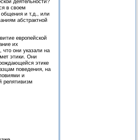
ской деятельности?
ся в своем
общения и т.д., или
ваниям абстрактной
витие европейской
ание их
 что они указали на
мет этики. Они
арождающейся этике
азцам поведения, на
ловиями и
й релятивизм
даже