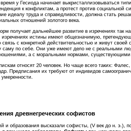
е время у Гесиода начинает выкристаллизовываться тип
енденция к конфликтам, а протест против социальной 
ние идеалу труда и справедливости, должна стать ре
иальных отношений золотого века.
орм получает дальнейшее развитие в изречениях так 
х изречениях истины имеют общезначимую, претендую
связь с конкретной действительностью и живут своей 
 саму по себе. Они уже имеют дело не с реальными лю
ошениями, а с моральными нормами, существующими к
скам относят 20 человек. Но чаще всего таких: Фалес,
ндр. Предписания их требуют от индивидов самоограни
 умеренности.
рения древнегреческих софистов
 и образования высказали софисты, (V век до н. э.), п