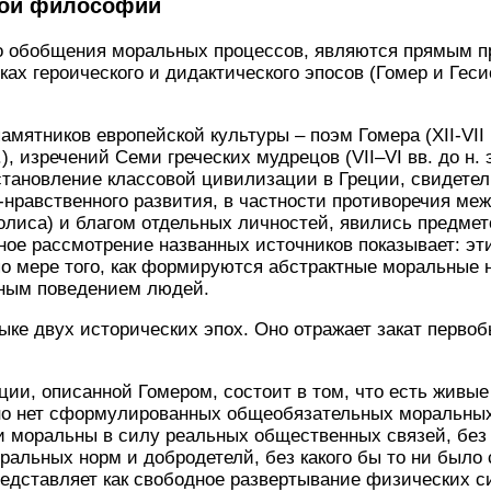
кой философии
о обобщения моральных процессов, являются прямым 
ах героического и дидактического эпосов (Гомер и Геси
мятников европейской культуры – поэм Гомера (ХII-VII вв
 э.), изречений Семи греческих мудрецов (VII–VI вв. до н.
становление классовой цивилизации в Греции, свидетел
нравственного развития, в частности противоречия меж
полиса) и благом отдельных личностей, явились предме
ое рассмотрение названных источников показывает: э
по мере того, как формируются абстрактные моральные 
ным поведением людей.
тыке двух исторических эпох. Оно отражает закат перв
ии, описанной Гомером, состоит в том, что есть живы
 но нет сформулированных общеобязательных моральных
ои моральны в силу реальных общественных связей, бе
ральных норм и добродетелй, без какого бы то ни было 
едставляет как свободное развертывание физических с