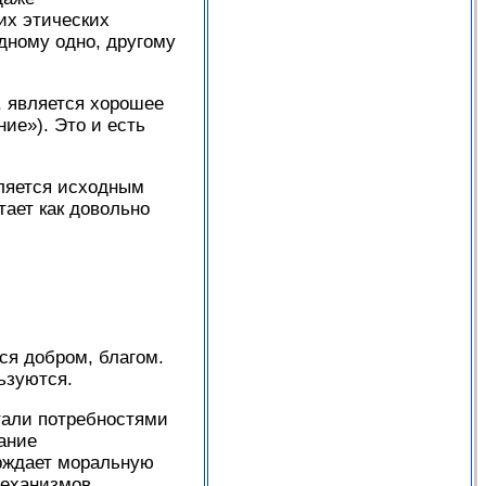
их этических
одному одно, другому
, является хорошее
ие»). Это и есть
вляется исходным
ает как довольно
ся добром, благом.
ьзуются.
стали потребностями
ание
ерждает моральную
механизмов,