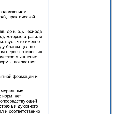
продолжением
од), практической
. до н. э.), Гесиода
 э.), которые отразили
ьствует, что именно
ду благом целого
том первых этических
тическое мышление
нормы, возрастает
обытной формации и
е моральные
 норм, нет
з опосредствующей
страха и духовного
ил и соответственно