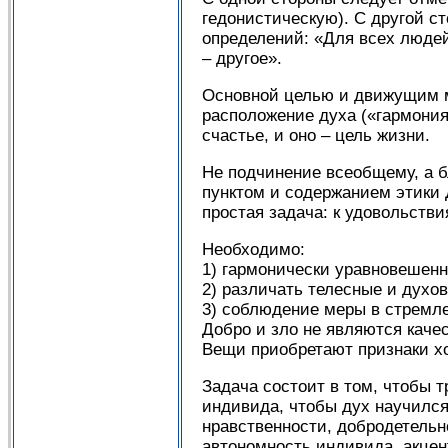
гедонистическую). С другой с
определений: «Для всех людей 
– другое».
Основной целью и движущим м
расположение духа («гармония
счастье, и оно – цель жизни.
Не подчинение всеобщему, а б
пунктом и содержанием этики 
простая задача: к удовольстви
Необходимо:
1) гармонически уравновешен
2) различать телесные и духо
3) соблюдение меры в стремле
Добро и зло не являются каче
Вещи приобретают признаки хо
Задача состоит в том, чтобы 
индивида, чтобы дух научился
нравственности, добродетельн
автономность индивида, акце