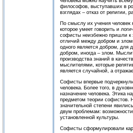
человека можно научить всему
философов, выступавших в ро
взглядах – отказ от религии,
По смыслу их учения человек 
которое умеет говорить и лог
софисты неизбежно пришли к э
отличий между добром и злом и
одного является добром, для д
добром, иногда – злом. Мысли
производства знаний в качест
мыслителями, которые релятив
является случайной, а отража
Софисты впервые подчеркнули
человека. Более того, в духо
назначение человека. Этика н
предметом теории софистов. Н
значительной степени явилис
двум проблемам: возможности
установленной культуры.
Софисты сформулировали кард