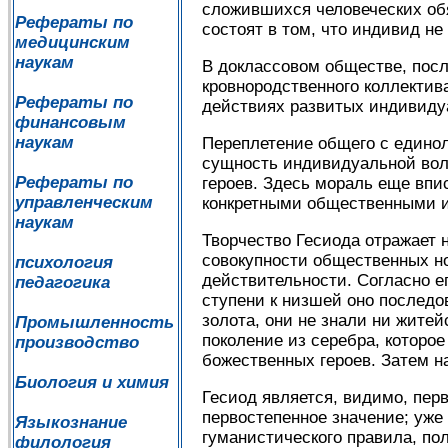
сложившихся человеческих обя
Рефераты по
состоят в том, что индивид не
медицинским
наукам
В доклассовом обществе, посл
кровнородственного коллектив
Рефераты по
действиях развитых индивидуа
финансовым
наукам
Переплетение общего с едино
сущность индивидуальной вол
Рефераты по
героев. Здесь мораль еще впи
управленческим
конкретными общественными 
наукам
Творчество Гесиода отражает 
совокупности общественных но
психология
действительности. Согласно е
педагогика
ступени к низшей оно последо
золота, они не знали ни житей
Промышленность
поколение из серебра, которо
производство
божественных героев. Затем н
Биология и химия
Гесиод является, видимо, пер
первостепенное значение; уже
Языкознание
гуманистического правила, по
филология