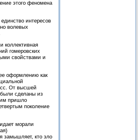
нение этого феномена
 единство интересов
ьно волевых
.
и коллективная
ний гомеровских
нными свойствами и
 ее оформлению как
оциальной
есс. От высшей
 были сделаны из
у им пришло
Четвертым поколение
ридает морали
ая)
я замышляет, кто зло