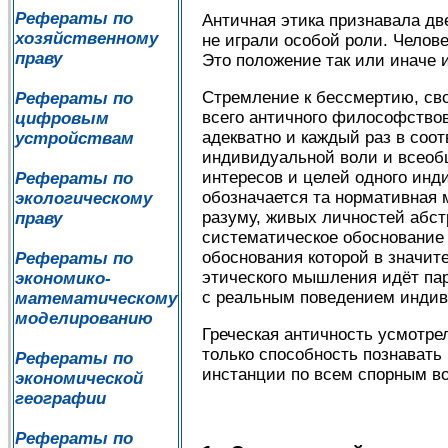
Рефераты по
Античная этика признавала дв
хозяйственному
не играли особой роли. Челов
праву
Это положение так или иначе 
Стремление к бессмертию, св
Рефераты по
всего античного философствов
цифровым
адекватно и каждый раз в соо
устройствам
индивидуальной воли и всеобщ
интересов и целей одного инд
Рефераты по
обозначается та нормативная 
экологическому
разуму, живых личностей абс
праву
систематическое обоснование
обоснования которой в значит
Рефераты по
этического мышления идёт па
экономико-
с реальным поведением индив
математическому
моделированию
Греческая античность усмотре
только способность познавать
Рефераты по
инстанции по всем спорным во
экономической
географии
Рефераты по