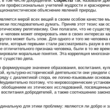
, в том числе добродетели.
Софисты
так, называли дре
ли профессиональных учителей мудрости и красноречи
 рационалистическое объяснение явлений природы.
является мерой всех вещей в своем особом качестве м
ически последовательно думать. Приняв этот тезис как 
тическому релятивизму. Они полагали, что не существ
 человек может оперировать ими в своих интересах как 
ругого может быть злом. Для одного и того же человека 
тели, которые первыми стали рассматривать разум в ег
ве отличительного признака человека, были в то же вре
ировали моральные понятия. Эта корреляция многознач
ет существо дела.
 формирующее значение образования, воспитания, кул
вной, культурно-исторической деятельности они увидели
аряду с диалектикой спора, ее логико-языковыми основ
еудивительно поэтому, что мировоззренческие установ
ь обобщением их этических исследований, посвященны
 воспитания добродетелей, а также соотношению закон
инальную для этики проблему: являются ли добро и з