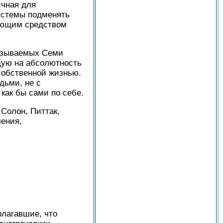
ичная для
системы подменять
шающим средством
называемых Семи
щую на абсолютность
собственной жизнью.
дьми, не с
ак бы сами по себе.
 Солон, Питтак,
чения,
олагавшие, что