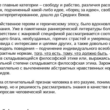
е главные категории – свободу и рабство, различия рас
ек, подчиненный какой-либо идее, «борец за идею», сво
интерпретированное, дошло до Средних Веков.
ойственное героям и героическому эпосу, было вдохно
ания. Уже в памятниках раннегреческой литературы бо
тветствии с жанровой спецификой рассматривается соо
его блага, необузданных, горячих страстей и умеряюще
ивида с интересами и целями других, а также довольно
модель поведения – подчинение индивидуального всеоб
трактным нормам,
того, что есть, тому, что должно быть,
 в складывающейся философской этике или, выражаясь 
ельной степени складывается философская этика. Заро
раллельно с вычленением абстрактных нравственных но
идов.
ла отличительный признак человека в его разуме, поним
 мир, но и решимость рассматривать знания в качестве
просам человеческой жизни.