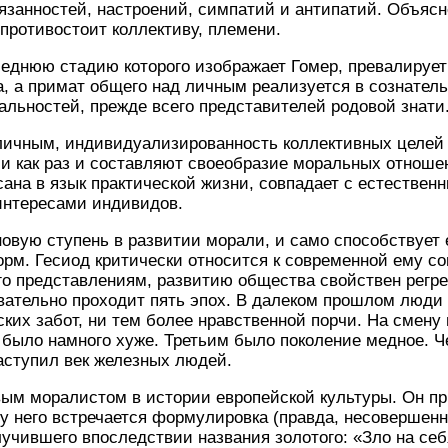
занностей, настроений, симпатий и антипатий. Объяс
 противостоит коллективу, племени.
еднюю стадию которого изображает Гомер, превалирует
а, а примат общего над личным реализуется в сознател
льностей, прежде всего представителей родовой знати
личным, индивидуализированность коллективных целей 
и как раз и составляют своеобразие моральных отноше
сана в язык практической жизни, совпадает с естестве
интересами индивидов.
новую ступень в развитии морали, и само способствует
рм. Гесиод критически относится к современной ему с
го представлениям, развитию общества свойствен регр
вательно проходит пять эпох. В далеком прошлом люди
ских забот, ни тем более нравственной порчи. На смен
е было намного хуже. Третьим было поколение медное. 
аступил век железных людей.
вым моралистом в истории европейской культуры. Он п
 у него встречается формулировка (правда, несовершенн
лучившего впоследствии названия золотого: «Зло на себ