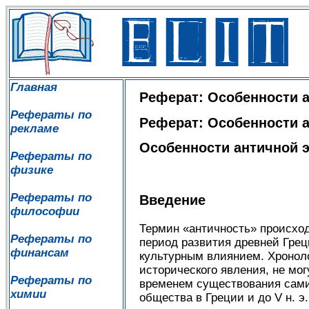
Главная
Реферат: Особенности а
Рефераты по
Реферат: Особенности а
рекламе
Особенности античной 
Рефераты по
физике
Рефераты по
Введение
философии
Термин «античность» происход
Рефераты по
период развития древней Грец
финансам
культурным влиянием. Хронолог
исторического явления, не мо
Рефераты по
временем существования самих 
химии
общества в Греции и до V н. э