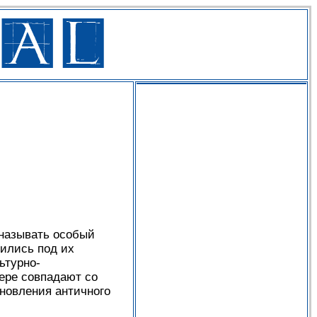
 называть особый
дились под их
ьтурно-
мере совпадают со
ановления античного