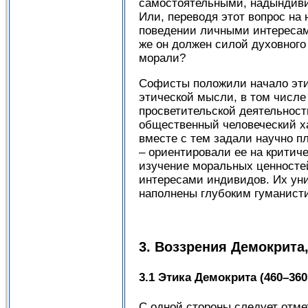
самостоятельными, надындиви
Или, переводя этот вопрос на
поведении личными интересами
же он должен силой духовног
морали?
Софисты положили начало эти
этической мысли, в том числе
просветительской деятельност
общественный человеческий х
вместе с тем задали научно п
– ориентировали ее на критич
изучение моральных ценностей
интересами индивидов. Их ун
наполнены глубоким гуманист
3. Воззрения Демокрита
3.1 Этика Демокрита (460–360 г
С одной стороны следует отме