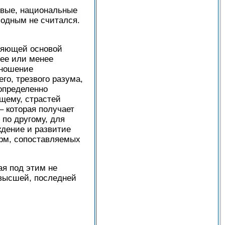
овые, национальные
бодным не считался.
вляющей основой
лее или менее
тношение
го, трезвого разума,
 определенно
щему, страстей
– которая получает
по другому, для
ждение и развитие
рм, сопоставляемых
ая под этим не
 высшей, последней