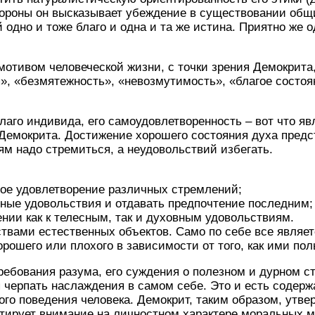
тороны он высказывает убеждение в существовании общ
одно и тоже благо и одна и та же истина. Приятно же 
отивом человеческой жизни, с точки зрения Демокрита
», «безмятежность», «невозмутимость», «благое состоян
лаго индивида, его самоудовлетворенность – вот что я
Демокрита. Достижение хорошего состояния духа предст
ям надо стремиться, а неудовольствий избегать.
ное удовлетворение различных стремлений;
вные удовольствия и отдавать предпочтение последним;
нии как к телесным, так и духовным удовольствиям.
ствами естественных объектов. Само по себе все являет
рошего или плохого в зависимости от того, как ими пол
требования разума, его суждения о полезном и дурном 
 черпать наслаждения в самом себе. Это и есть содерж
ого поведения человека. Демокрит, таким образом, утв
нтирует внимание на личностном характере моральных 