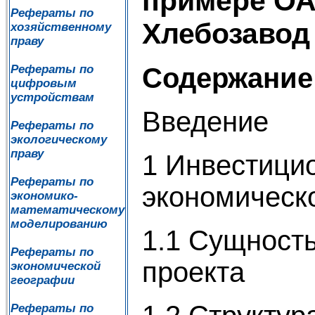
примере О
Рефераты по
Хлебозавод
хозяйственному
праву
Содержание
Рефераты по
цифровым
устройствам
Введение
Рефераты по
экологическому
праву
1 Инвестицио
Рефераты по
экономическ
экономико-
математическому
моделированию
1.1 Сущност
Рефераты по
проекта
экономической
географии
Рефераты по