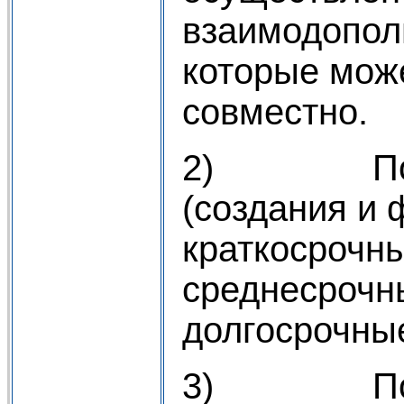
взаимодопол
которые мож
совместно.
2) По ср
(создания и 
краткосрочны
среднесрочны
долгосрочные
3) По ма