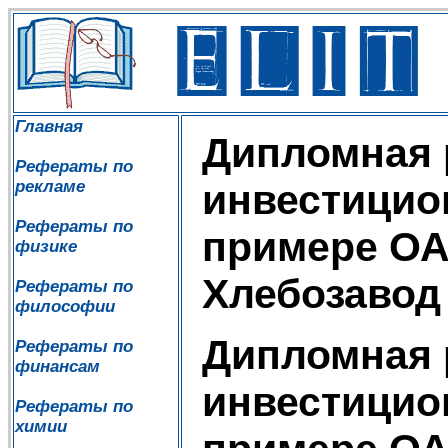
Главная
Дипломная 
Рефераты по
рекламе
инвестицио
Рефераты по
примере О
физике
Хлебозавод
Рефераты по
философии
Дипломная 
Рефераты по
финансам
инвестицио
Рефераты по
химии