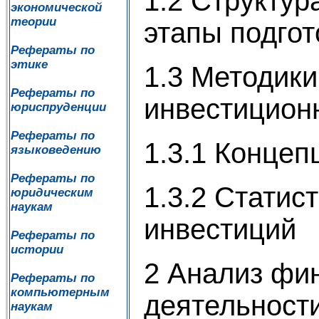
1.2 Структур
экономической
теории
этапы подгот
Рефераты по
этике
1.3 Методик
Рефераты по
инвестицион
юриспруденции
Рефераты по
1.3.1 Концеп
языковедению
Рефераты по
1.3.2 Статис
юридическим
наукам
инвестиций
Рефераты по
истории
2 Анализ фи
Рефераты по
компьютерным
деятельност
наукам