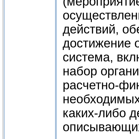
(мероприяти
осуществлен
действий, о
достижение 
система, вк
набор орган
расчетно-фи
необходимых
каких-либо д
описывающих 