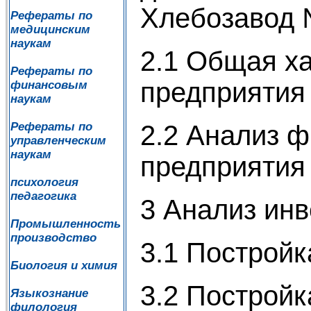
Хлебозавод
Рефераты по
медицинским
наукам
2.1 Общая х
Рефераты по
предприятия
финансовым
наукам
2.2 Анализ 
Рефераты по
управленческим
наукам
предприятия
психология
педагогика
3 Анализ ин
Промышленность
производство
3.1 Постройк
Биология и химия
3.2 Постройк
Языкознание
филология