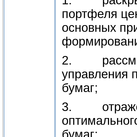
портфеля це
основных пр
формирован
2. рассмот
управления 
бумаг;
3. отраже
оптимальног
бумаг;