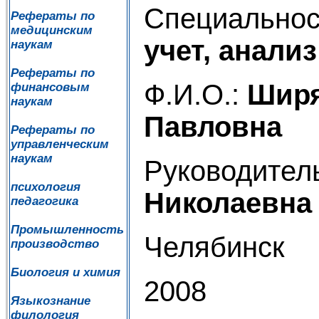
Специальнос
Рефераты по
медицинским
учет, анализ
наукам
Рефераты по
Ф.И.О.:
Ширя
финансовым
наукам
Павловна
Рефераты по
управленческим
наукам
Руководител
психология
Николаевна
педагогика
Промышленность
Челябинск
производство
Биология и химия
2008
Языкознание
филология