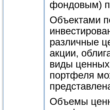
фондовым) п
Объектами п
инвестирова
различные ц
акции, облиг
виды ценных 
портфеля мо
представлен
Объемы ценн