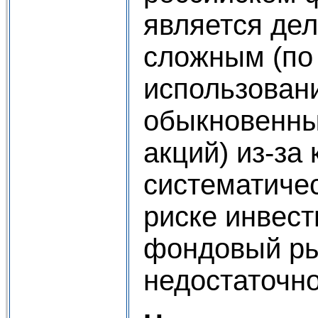
является де
сложным (по 
использован
обыкновенны
акций) из-за
систематиче
риске инвест
фондовый ры
недостаточно