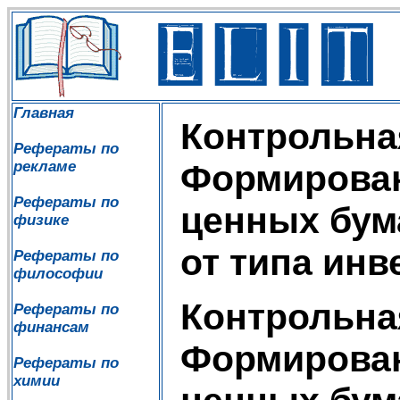
Главная
Контрольна
Рефераты по
рекламе
Формирова
Рефераты по
ценных бум
физике
от типа инв
Рефераты по
философии
Контрольна
Рефераты по
финансам
Формирова
Рефераты по
химии