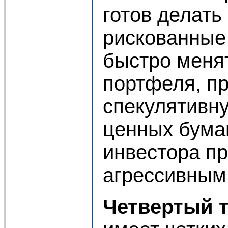
готов делать
рискованные
быстро менят
портфеля, п
спекулятивну
ценных бумаг
инвестора п
агрессивным
Четвертый 