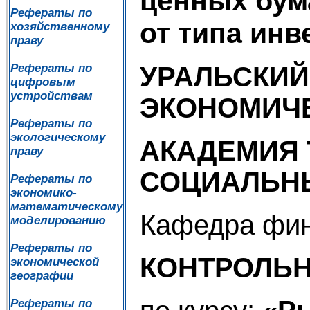
ценных бум
Рефераты по
от типа инв
хозяйственному
праву
УРАЛЬСКИЙ
Рефераты по
цифровым
устройствам
ЭКОНОМИЧЕ
Рефераты по
экологическому
АКАДЕМИЯ 
праву
СОЦИАЛЬН
Рефераты по
экономико-
математическому
Кафедра фин
моделированию
Рефераты по
КОНТРОЛЬН
экономической
географии
Рефераты по