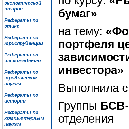
по курсу:
«Р
экономической
теории
бумаг»
Рефераты по
этике
на тему:
«Фо
Рефераты по
портфеля ц
юриспруденции
зависимости
Рефераты по
языковедению
инвестора»
Рефераты по
юридическим
наукам
Выполнила с
Рефераты по
истории
Группы
БСВ-
Рефераты по
отделения
компьютерным
наукам