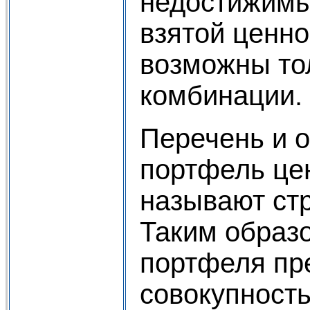
недостижимы
взятой ценно
возможны то
комбинации.
Перечень и 
портфель це
называют ст
Таким образо
портфеля пр
совокупность