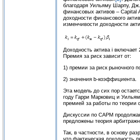
благодаря Уильяму Шарпу, Дж.
финансовых активов – Capital
доходности финансового актива
изменчивости доходности акт
Доходность актива i включает 
Премия за риск зависит от:
1) премии за риск рыночного по
2) значения b-коэффициента.
Эта модель до сих пор остает
году Гарри Марковиц и Уилья
премией за работы по теории 
Дискуссии по CAPM продолжаю
предложены теория арбитражно
Так, в частности, в основу р
что фактическая доходность л