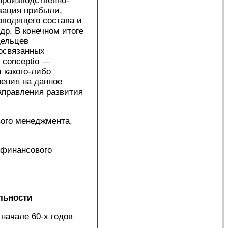
производственно-
зация прибыли,
оводящего состава и
р. В конечном итоге
дельцев
освязанных
 conceptio —
 какого-либо
ения на данное
аправления развития
ого менеджмента,
 финансового
льности
начале 60-х годов