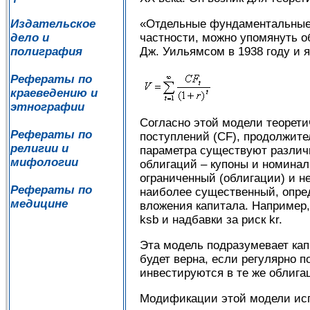
«Отдельные фундаментальные 
Издательское
частности, можно упомянуть о
дело и
Дж. Уильямсом в 1938 году и
полиграфия
Рефераты по
краеведению и
этнографии
Согласно этой модели теорети
Рефераты по
поступлений (CF), продолжител
религии и
параметра существуют различн
мифологии
облигаций – купоны и номинал
ограниченный (облигации) и не
Рефераты по
наиболее существенный, опре
медицине
вложения капитала. Например,
ksb и надбавки за риск kr.
Эта модель подразумевает ка
будет верна, если регулярно 
инвестируются в те же облига
Модификации этой модели исп