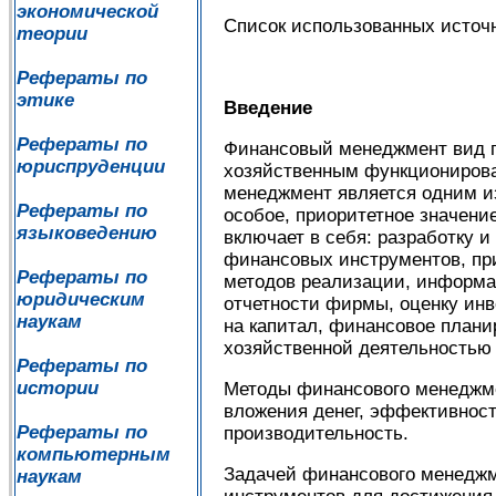
экономической
Список использованных источ
теории
Рефераты по
этике
Введение
Рефераты по
Финансовый менеджмент вид п
юриспруденции
хозяйственным функционирова
менеджмент является одним и
Рефераты по
особое, приоритетное значен
языковедению
включает в себя: разработку
финансовых инструментов, пр
Рефераты по
методов реализации, информа
юридическим
отчетности фирмы, оценку инв
наукам
на капитал, финансовое плани
хозяйственной деятельностью
Рефераты по
истории
Методы финансового менеджмен
вложения денег, эффективност
Рефераты по
производительность.
компьютерным
Задачей финансового менеджме
наукам