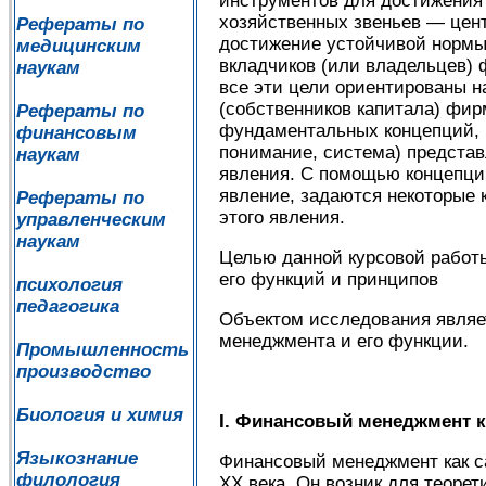
инструментов для достижения
хозяйственных звеньев — цен
Рефераты по
достижение устойчивой нормы
медицинским
вкладчиков (или владельцев) 
наукам
все эти цели ориентированы н
(собственников капитала) фи
Рефераты по
фундаментальных концепций, р
финансовым
понимание, система) представ
наукам
явления. С помощью концепции
явление, задаются некоторые 
Рефераты по
этого явления.
управленческим
наукам
Целью данной курсовой работ
его функций и принципов
психология
педагогика
Объектом исследования являе
менеджмента и его функции.
Промышленность
производство
Биология и химия
I
. Финансовый менеджмент к
Языкознание
Финансовый менеджмент как с
филология
XX века. Он возник для теоре