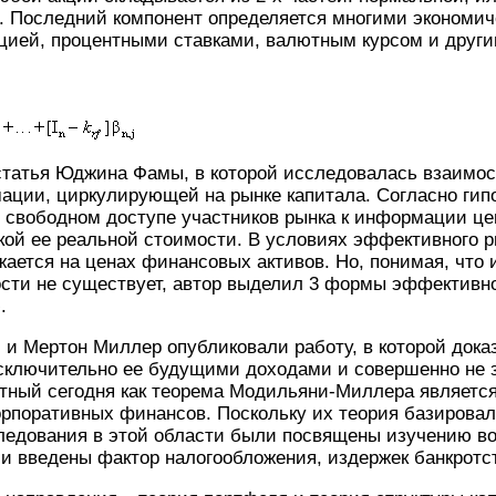
й. Последний компонент определяется многими экономи
цией, процентными ставками, валютным курсом и други
 статья Юджина Фамы, в которой исследовалась взаимо
ации, циркулирующей на рынке капитала. Согласно гип
 свободном доступе участников рынка к информации це
кой ее реальной стоимости. В условиях эффективного 
ется на ценах финансовых активов. Но, понимая, что 
сти не существует, автор выделил 3 формы эффективно
.
 и Мертон Миллер опубликовали работу, в которой дока
ключительно ее будущими доходами и совершенно не з
стный сегодня как теорема Модильяни-Миллера являетс
рпоративных финансов. Поскольку их теория базировал
ледования в этой области были посвящены изучению в
ли введены фактор налогообложения, издержек банкротс