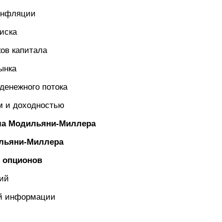
 инфляции
риска
ов капитала
ынка
 денежного потока
м и доходностью
ала Модильяни-Миллера
льяни-Миллера
 опционов
ний
ой информации