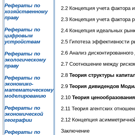
Рефераты по
2.2 Концепция учета фактора
хозяйственному
праву
2.3 Концепция учета фактора 
Рефераты по
2.4 Концепция идеальных рынк
цифровым
2.5 Гипотеза эффективности р
устройствам
2.6 Анализ дисконтированного
Рефераты по
экологическому
2.7 Соотношение между риско
праву
2.8
Теория структуры капит
Рефераты по
экономико-
2.9
Теория дивидендов Моди
математическому
моделированию
2.10
Теория ценообразования
Рефераты по
2.11 Теория агентских отноше
экономической
2.12 Концепция асимметричн
географии
Заключение
Рефераты по