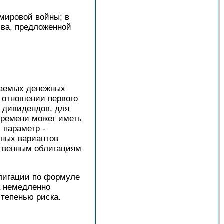
мировой войны; в
ива, предложенной
идаемых денежных
В отношении первого
к дивидендов, для
времени может иметь
 параметр -
вных вариантов
ственным облигациям
лигации по формуле
а немедленно
степенью риска.