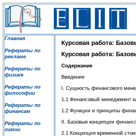
Главная
Курсовая работа: Базо
Рефераты по
Курсовая работа: Базо
рекламе
Содержание
Рефераты по
физике
Введение
Рефераты по
I. Сущность финансового мен
философии
1.1 Финансовый менеджмент ка
Рефераты по
1.2 Функции и принципы фина
финансам
II. Базовые концепции финанс
Рефераты по
химии
2.1 Концепция временной стои