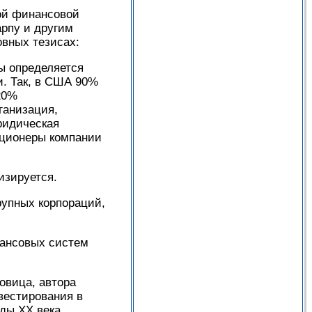
ой финансовой
арпу и другим
овных тезисах:
мы определяется
и. Так, в США 90%
20%
ганизация,
ридическая
акционеры компании
изируется.
рупных корпораций,
нансовых систем
овица, автора
вестирования в
оды XX века