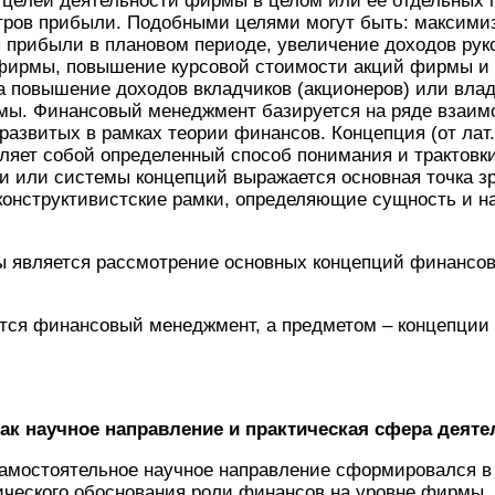
 целей деятельности фирмы в целом или ее отдельных 
тров прибыли. Подобными целями могут быть: максими
 прибыли в плановом периоде, увеличение доходов рук
фирмы, повышение курсовой стоимости акций фирмы и д
а повышение доходов вкладчиков (акционеров) или вла
рмы. Финансовый менеджмент базируется на ряде взаим
азвитых в рамках теории финансов. Концепция (от лат.
ляет собой определенный способ понимания и трактовки
 или системы концепций выражается основная точка зр
конструктивистские рамки, определяющие сущность и н
ы является рассмотрение основных концепций финансов
тся финансовый менеджмент, а предметом – концепции
ак научное направление и практическая сфера деяте
амостоятельное научное направление сформировался в 
тического обоснования роли финансов на уровне фирмы.