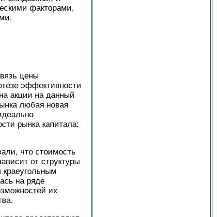
ческими факторами,
ми.
связь цены
отезе эффективности
на акции на данный
рынка любая новая
идеально
сти рынка капитала:
зали, что стоимость
ависит от структуры
я краеугольным
ась на ряде
озможностей их
тва.