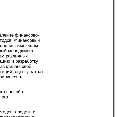
вление финансово-
тодов. Финансовый
равления, имеющим
овый менеджмент
ием различных
ацию и разработку
иза финансовой
иций, оценку затрат
финансово-
ого способа
 его
тодов, средств и