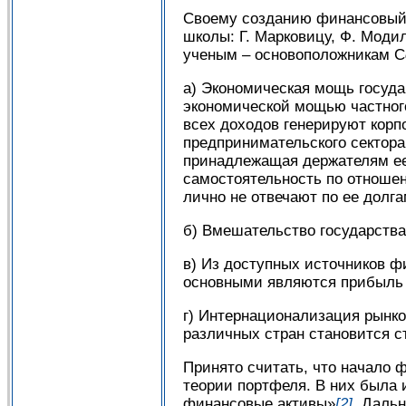
Своему созданию финансовый 
школы: Г. Марковицу, Ф. Модил
ученым – основоположникам С
a) Экономическая мощь госуда
экономической мощью частного
всех доходов генерируют корпо
предпринимательского сектора
принадлежащая держателям ее
самостоятельность по отношен
лично не отвечают по ее долга
б) Вмешательство государства
в) Из доступных источников 
основными являются прибыль 
г) Интернационализация рынко
различных стран становится с
Принято считать, что начало
теории портфеля. В них была 
финансовые активы»
[2]
. Даль