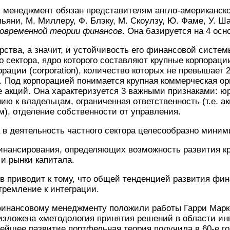
менеджмент обязан представителям англо-американск
ьяни, М. Миллеру, Ф. Блэку, М. Скоулзу, Ю. Фаме, У. Ш
овременной теории финансов
. Она базируется на 4 осн
рства, а значит, и устойчивость его финансовой систе
 сектора, ядро которого составляют крупные корпораци
рации (corporation), количество которых не превышает 
. Под корпорацией понимается крупная коммерческая ор
 акций. Она характеризуется 3 важными признаками: ю
ию к владельцам, ограниченная ответственность (т.е. 
м), отделение собственности от управления.
 в деятельность частного сектора целесообразно миним
финансирования, определяющих возможность развития к
и рынки капитала.
в приводит к тому, что общей тенденцией развития фи
тремление к интеграции.
 финансовому менеджменту положили работы Гарри Марк
изложена «методология принятия решений в области ин
нейшее развитие портфельная теория получила в 60-е г