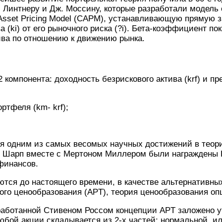
 Линтнеру и Дж. Моссину, которые разработали модель
 Asset Pricing Model (CAPM), устанавливающую прямую 
 (ki) от его рыночного риска (?i). Бета-коэффициент по
ива по отношению к движению рынка.
2 компонента: доходность безрискового актива (krf) и пр
ртфеля (km- krf);
ся одним из самых весомых научных достижений в теор
м Шарп вместе с Мертоном Миллером были награждены 
финансов.
тся до настоящего времени, в качестве альтернативны
го ценообразования (APT), теория ценообразования опц
азработанной Стивеном Россом концепции APT заложено у
юбой акции складывается из 2-х частей: нормальной, и