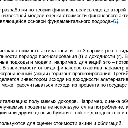
разработки по теории финансов велись еще до второй 
б известной модели оценки стоимости финансового акт
 являющейся основой фундаментального подхода»
[1]
.
ческая стоимость актива зависит от 3 параметров: ож
ьности периода прогнозирования (t) и доходности (r). 
ые подходы и модели, например, для акций это – пото
. В зависимости от вида финансового актива параметр 
ограниченный (акции) горизонт прогнозирования. Третий
деляется инвестором исходя из доходности альтернати
 может рассчитываться исходя из процента по государ
питализацию получаемых доходов. Например, оценка об
получаемые проценты не используются на потребление, 
ции или другие ценные бумаги с той же доходностью и 
ользуются для оценки стоимости акций и облигаций.