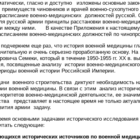
матически, гласно и доступно изложены основные зако
преимуществ чиновников и врачей военно-сухопутного 
 расписание военно-медицинских должностей русской. 
ля русской армии принципы расстановки военно-медици
сти между ними. В качестве Приложения к настоящем
Расписанием военно-медицинских должностей по чинопр
 подчеркнем еще раз, что история военной медицины г
ачительную и очень серьезно проработанную основу. На 
ровича Семеки, который в течение 1950-1955 гг. ХХ в. 
я, посвященные анализу истории военно-медицинского
ериоды военной истории Российской Империи.
дачи военного строительства диктуют необходимость н
ии военной медицины. В связи с этим анализ историче
иоритетов военно-медицинской деятельности, ее значи
ства представляет в настоящее время не только актуал
вития армии задачу.
время основными задачами исторического исследования
итать следующие:
ющихся исторических источников по военной медици