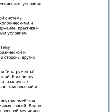
иенических условиях
ной системы
ихологическими и
ержание, практика и
ным условием
истему
физической и
о стороны других
ли “инструменты”,
твий. К их числу
ь и различные
счет финансовой и
 внутриармейская
ичных званий. Важно
та военной медицины