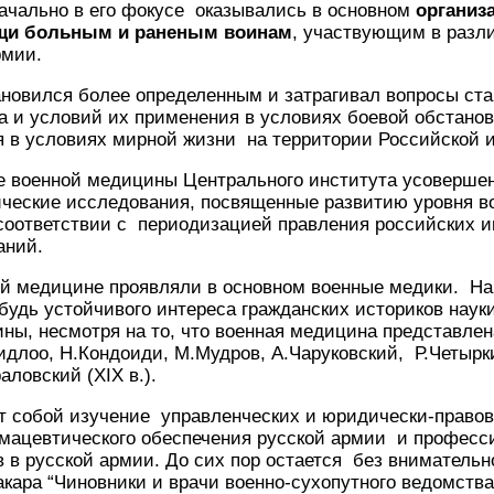
ачально в его фокусе оказывались в основном
организ
щи больным и раненым воинам
, участвующим в разл
рмии.
ановился более определенным и затрагивал вопросы ст
а и условий их применения в условиях боевой обстановк
я в условиях мирной жизни на территории Российской 
ре военной медицины Центрального института усоверше
ческие исследования, посвященные развитию уровня в
соответствии с периодизацией правления российских и
аний.
ной медицине проявляли в основном военные медики. Н
будь устойчивого интереса гражданских историков науки
ны, несмотря на то, что военная медицина представлен
оо, Н.Кондоиди, М.Мудров, А.Чаруковский, Р.Четырки
аловский (XIX в.).
т собой изучение управленческих и юридически-правов
мацевтического обеспечения русской армии и професс
 в русской армии. До сих пор остается без внимательн
кара “Чиновники и врачи военно-сухопутного ведомств