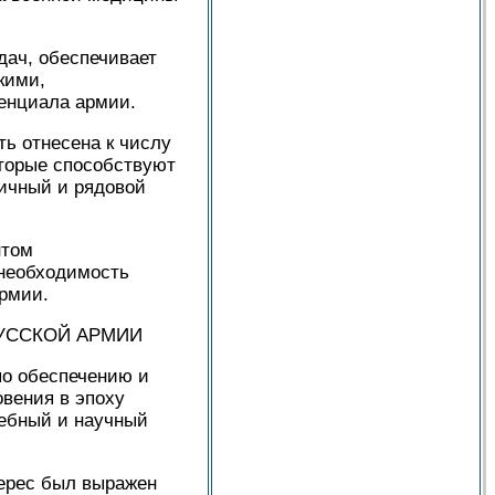
дач, обеспечивает
кими,
енциала армии.
ь отнесена к числу
оторые способствуют
личный и рядовой
нтом
 необходимость
армии.
ССКОЙ АРМИИ
по обеспечению и
вения в эпоху
чебный и научный
терес был выражен