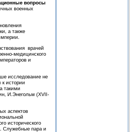
ационные вопросы
ичных военных
ановления
и, а также
империи.
нствования врачей
оенно-медицинского
мператоров и
аше исследование не
 к истории
а такими
н, И.Энегольм (XVII-
ых аспектов
иональной
ого исторического
а. Служебные пара и