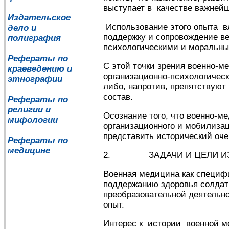
выступает в качестве важней
Издательское
Использование этого опыта в
дело и
поддержку и сопровождение в
полиграфия
психологическими и моральны
Рефераты по
С этой точки зрения военно-м
краеведению и
организационно-психологическ
этнографии
либо, напротив, препятствую
состав.
Рефераты по
религии и
Осознание того, что военно-
мифологии
организационного и мобилизац
представить исторический оче
Рефераты по
медицине
2. ЗАДАЧИ И ЦЕЛИ ИЗУ
Военная медицина как специфи
поддержанию здоровья солдат 
преобразовательной деятельно
опыт.
Интерес к истории военной м