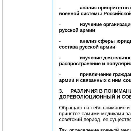
-
анализ приоритетов
военной системы Российско
-
изучение организац
русской армии
-
анализ сферы юриди
состава русской армии
-
изучение деятельно
распространение и популяри
-
привлечение гражда
армии и связанных с ним со
3. РАЗЛИЧИЯ В ПОНИМАН
ДОРЕВОЛЮЦИОННЫЙ И СОВ
Обращает на себя внимание и 
принятое самими медиками за
советский период ее существ
Так, определение военной мед