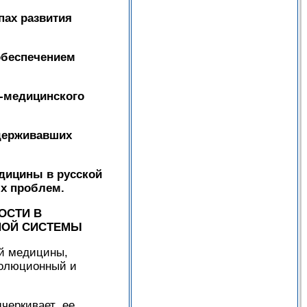
пах развития
обеспечением
о-медицинского
держивавших
дицины в русской
ых проблем.
ОСТИ В
НОЙ СИСТЕМЫ
ой медицины,
волюционный и
дчеркивает ее