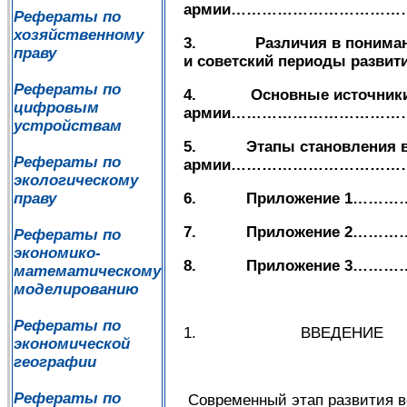
армии…………………………
Рефераты по
хозяйственному
3.
Различия в понима
праву
и советский периоды раз
Рефераты по
4.
Основные источники
цифровым
армии……………………………
устройствам
5.
Этапы становления 
Рефераты по
армии…………………………
экологическому
6.
Приложение 1
праву
7.
Приложение 2
Рефераты по
экономико-
8.
Приложение 3
математическому
моделированию
Рефераты по
1. ВВЕДЕНИЕ
экономической
географии
Рефераты по
Современный этап развития во