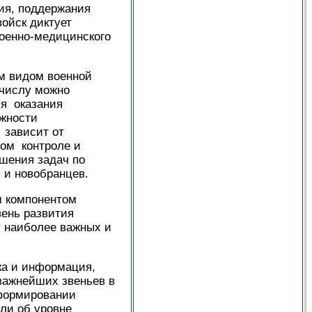
ия, поддержания
войск диктует
военно-медицинского
им видом военной
 числу можно
вия оказания
ожности
 зависит от
ном контроле и
ешения задач по
в и новобранцев.
м компонентом
ень развития
у наиболее важных и
ка и информация,
важнейших звеньев в
 формировании
ли об уровне