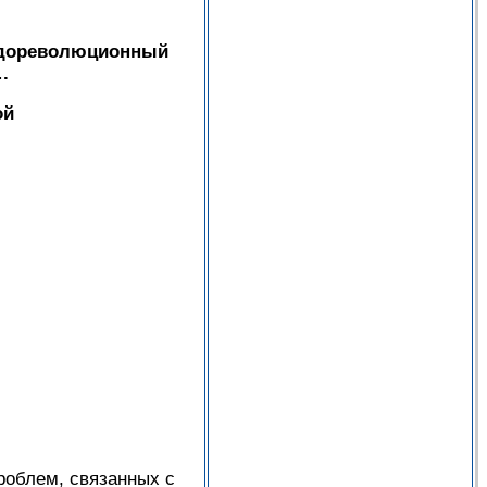
 дореволюционный
.
ой
роблем, связанных с