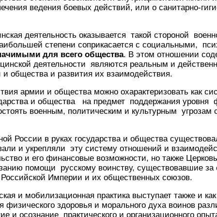
ечения ведения боевых действий, или о санитарно-гиг
нская деятельность оказывается такой стороной воен
 наибольшей степени соприкасается с социальными, пс
начимыми для всего общества
. В этом отношении сод
ицинской деятельности являются реальным и действен
 и общества и развития их взаимодействия.
твия армии и общества можно охарактеризовать как с
дарства и общества на предмет поддержания уровня 
стоять военным, политическим и культурным угрозам с
ой России в руках государства и общества существова
вали и укрепляли эту систему отношений и взаимодейс
льство и его финансовые возможности, но также Церков
азанию помощи русскому воинству, существовавшие за 
 Российской Империи и их общественных союзов.
ая и мобилизационная практика выступает также и как
 физического здоровья и морального духа воинов разл
итие и осознание практического и организационного опы