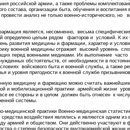
ия российской армии, а также проблемы комплектован
го состава, организации быта, обучения и воспитания 
провести анализ не только военно-исторического, но 
фармация является, несомненно, весьма специфическ
рой определено целым рядом факторов и условий. К их
вень развития медицины и фармации, характер и усло
ику военной медицины отражает высокий уровень сл
ящих перед военными медиками. Их выполнение часто
нужденных обстоятельств, от необходимости в постоян
словиях войскового быта и военной службы, а также р
ья и уровня пригодности к военной службе призывнико
оенную медицину и фармацию можно считать важнейши
кой и мобилизационной практики армейской жизни уров
 все ее стороны и в целом должен быть отнесен к числ
оенной системы.
но-медицинской практики Военно-медицинская статисти
 средства воздействия являлись и являются одним из 
ду армией и обществом. Они действенно участвуют в
рства о степени безопасности внутриармейской жизни и