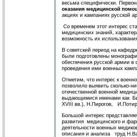
весьма специфически. Первон
оказания медицинской
помо
акциях и кампаниях русской а
Со временем этот интерес ст
медицинских знаний, характер
возможность их использовани
В советский период на кафед
были подготовлены монографи
обеспечения русской армии в 
проведения ими военных камп
Отметим, что интерес к воен
позволило выявить сколько-ни
отечественной военной медици
выдающимися именами как Бидл
XVIII вв.), Н.Пирогов, И.Потир
Большой интерес представляе
развития медицинского и фар
деятельности военных медиков
описания и анализа труд Н.Ва