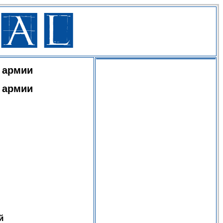
 армии
 армии
й