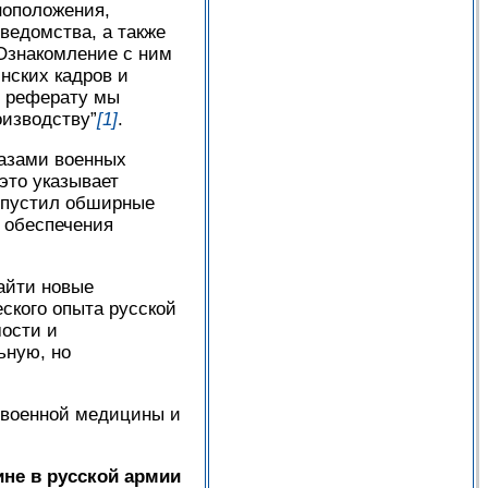
ноположения,
ведомства, а также
Ознакомление с ним
нских кадров и
у реферату мы
оизводству”
[1]
.
лазами военных
это указывает
выпустил обширные
 обеспечения
айти новые
ского опыта русской
мости и
ьную, но
 военной медицины и
не в русской армии