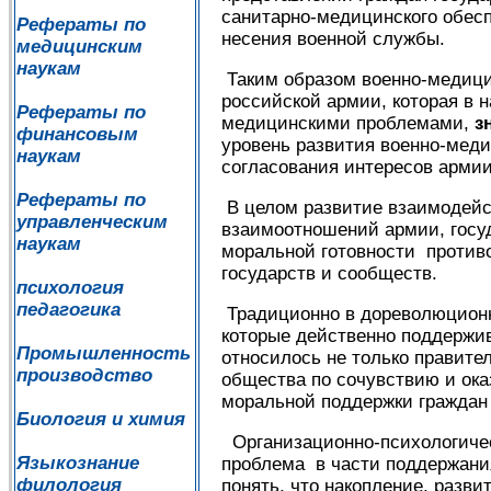
санитарно-медицинского обесп
Рефераты по
несения военной службы.
медицинским
наукам
Таким образом военно-медици
российской армии, которая в
Рефераты по
медицинскими проблемами,
з
финансовым
уровень развития военно-мед
наукам
согласования интересов армии
Рефераты по
В целом развитие взаимодейс
управленческим
взаимоотношений армии, госу
наукам
моральной готовности противо
государств и сообществ.
психология
педагогика
Традиционно в дореволюционн
которые действенно поддержи
Промышленность
относилось не только правите
производство
общества по сочувствию и ок
моральной поддержки граждан
Биология и химия
Организационно-психологическ
Языкознание
проблема в части поддержания
филология
понять, что накопление, разв