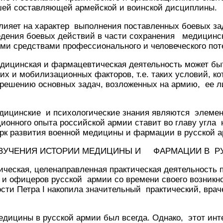
шей составляющей армейской и воинской дисциплины.
лияет на характер выполнения поставленных боевых за
едения боевых действий в части сохранения медицинс
ми средствами профессионального и человеческого пот
едицинская и фармацевтическая деятельность может быт
их и мобилизационных факторов, т.е. таких условий, к
т решению основных задач, возложенных на армию, ее 
медицинские и психологические знания являются элеме
ионного опыта российской армии ставит во главу угла
рк развития военной медицины и фармации в русской 
ЧЕНИЯ ИСТОРИИ МЕДИЦИНЫ И ФАРМАЦИИ В РУ
ческая, целенаправленная практическая деятельность 
и офицеров русской армии со времени своего возникно
сти Петра I накопила значительный практический, вра
едицины в русской армии был всегда. Однако, этот ин