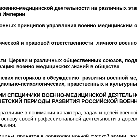
 военно-медицинской деятельности на различных эта
й Империи
ионных принципов управления военно-медицинским 
ческой и правовой ответственности личного военн
сти Церкви и различных общественных союзов, под
зацию военно-медицинских знаний в обществе
нских историков к обсуждению развития военной ме
циально-психологических, нравственных и культурн
ИИ СПЕЦИФИКИ ВОЕННО-МЕДИЦИНСКОЙ ДЕЯТЕЛЬН
ЕТСКИЙ ПЕРИОДЫ РАЗВИТИЯ РОССИЙСКОЙ ВОЕН
различие в понимании характера, задач и целей военн
 основу своей профессиональной деятельности в доре
ования.
ицины, принятое в дореволюционной русской армии, по