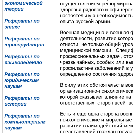
экономической
осуществлением реформирован
теории
здоровья рядового и офицерско
настоятельную необходимость 
Рефераты по
опыта русской армии.
этике
Военная медицина и военная 
деятельности, развитие кото
Рефераты по
отнести не только общий уро
юриспруденции
медицинской помощи. Специф
профессиональных задач, сто
Рефераты по
чрезвычайных, особых или вы
языковедению
профилактике заболеваний в у
определению состояния здоров
Рефераты по
юридическим
В силу этих обстоятельств в
наукам
организационно-психологичес
которой оказывает влияние на
Рефераты по
ответственных сторон всей в
истории
Есть и еще одна сторона воен
Рефераты по
психологические и моральные
компьютерным
развитии взаимодействий меж
наукам
представлений граждан госуда