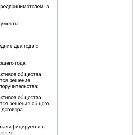
предпринимателем, а
кументы:
едние два года с
ющего года.
активов общества
ется решение
 поручительства;
активов общества
ется решение общего
 договора
квалифицируется в
еется