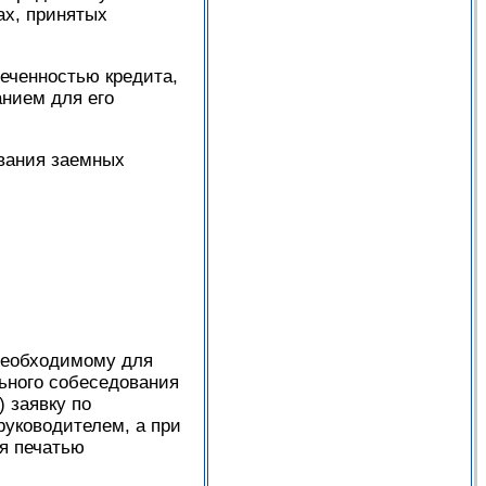
ах, принятых
печенностью кредита,
анием для его
ования заемных
необходимому для
ьного собеседования
 заявку по
руководителем, а при
ся печатью