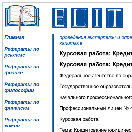
Главная
проведения экспертизы и опр
капитале
Рефераты по
Курсовая работа: Креди
рекламе
Курсовая работа: Креди
Рефераты по
физике
Федеральное агентство по об
Рефераты по
Государственное образовател
философии
начального профессиональног
Рефераты по
финансам
Профессиональный лицей № 
Курсовая работа
Рефераты по
химии
Тема: Кредитование юридичес