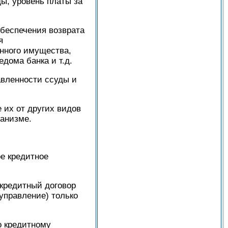
ы, уровень платы за
беспечения возврата
я
енного имущества,
дома банка и т.д.
авленности ссуды и
 их от других видов
ханизме.
ое кредитное
 кредитный договор
управление) только
о кредитному