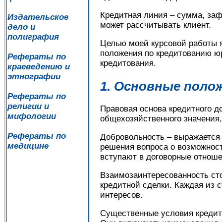
Кредитная линия – сумма, за
Издательское
может рассчитывать клиент.
дело и
полиграфия
Целью моей курсовой работы я
положения по кредитованию юр
Рефераты по
кредитования.
краеведению и
этнографии
1. Основные поло
Рефераты по
религии и
Правовая основа кредитного д
мифологии
общехозяйственного значения,
Рефераты по
Добровольность – выражается в
медицине
решения вопроса о возможнос
вступают в договорные отноше
Взаимозаинтересованность сто
кредитной сделки. Каждая из 
интересов.
Существенные условия кредитн