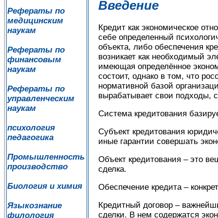
Введение
Рефераты по
медицинским
Кредит как экономическое отно
наукам
себе определенный психологич
объекта, либо обеспечения кре
Рефераты по
возникает как необходимый эле
финансовым
имеющая определённое эконом
наукам
состоит, однако в том, что ро
нормативной базой организаци
Рефераты по
вырабатывает свои подходы, 
управленческим
наукам
Система кредитования базируе
психология
Субъект кредитования юридич
педагогика
иные гарантии совершать экон
Промышленность
Объект кредитования – это ве
производство
сделка.
Биология и химия
Обеспечение кредита – конкре
Кредитный договор – важнейши
Языкознание
сделки. В нем содержатся эко
филология