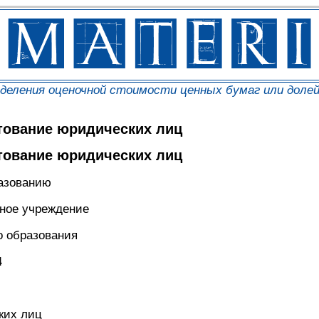
еделения оценочной стоимости ценных бумаг или доле
тование юридических лиц
тование юридических лиц
разованию
ьное учреждение
о образования
4
ких лиц