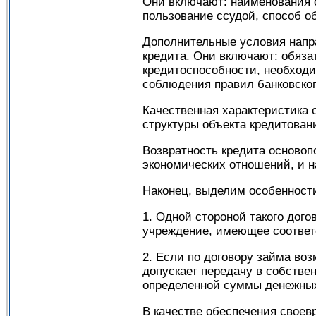
Они включают: наименования с
пользование ссудой, способ об
Дополнительные условия напр
кредита. Они включают: обяза
кредитоспособности, необходи
соблюдения правил банковского
Качественная характеристика 
структуры объекта кредитован
Возвратность кредита осново
экономических отношений, и н
Наконец, выделим особенности
1. Одной стороной такого дого
учреждение, имеющее соотве
2. Если по договору займа во
допускает передачу в собстве
определенной суммы денежных
В качестве обеспечения своев