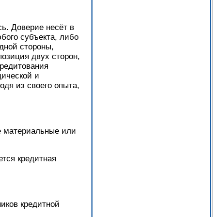
сь. Доверие несёт в
бого субъекта, либо
одной стороны,
позиция двух сторон,
кредитования
дической и
одя из своего опыта,
е материальные или
ется кредитная
ников кредитной