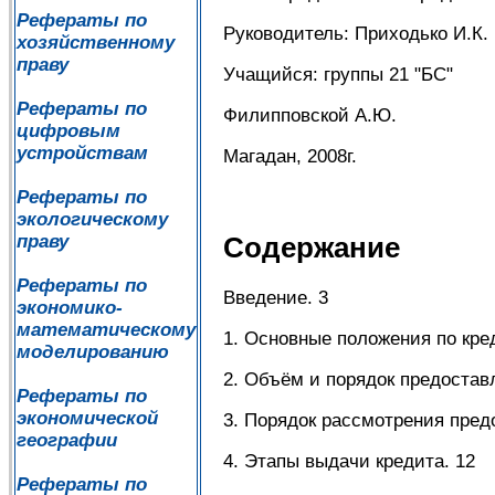
Рефераты по
Руководитель: Приходько И.К.
хозяйственному
праву
Учащийся: группы 21 "БС"
Рефераты по
Филипповской А.Ю.
цифровым
устройствам
Магадан, 2008г.
Рефераты по
экологическому
праву
Содержание
Рефераты по
Введение. 3
экономико-
математическому
1. Основные положения по кре
моделированию
2. Объём и порядок предостав
Рефераты по
экономической
3. Порядок рассмотрения пре
географии
4. Этапы выдачи кредита. 12
Рефераты по