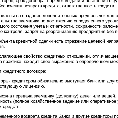
торон, срок договора, порядок выдачи и погашения ссуд
еспечения возврата кредита, ответственность кредита.
авлены на создание дополнительных предпосылок для о
тельства заемщика по достижению определенного уровн
мого состояния учета и отчетности, сохранности залож
 контроля, запрет на реорганизацию предприятия без ве
объекта кредитной сделки есть отражение целевой напр
ия.
полагающее свойство кредитных отношений, отличающее
а практике находит свое выражение в определенном ме
 кредитного договора:
вора - кредитором обязательно выступает банк или друг
тствующую лицензию.
зможна передача заемщику (должнику) денег или вещей,
нность (полное хозяйственное ведение или оперативное 
 средств.
ременного возврата кредита банки и другие кредиторы п