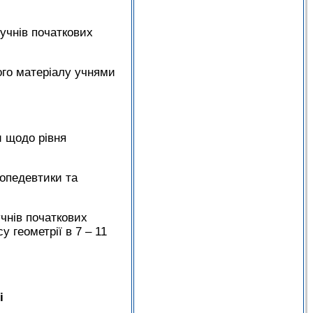
учнів початкових
ого матеріалу учнями
и щодо рівня
ропедевтики та
чнів початкових
у геометрії в 7 – 11
і