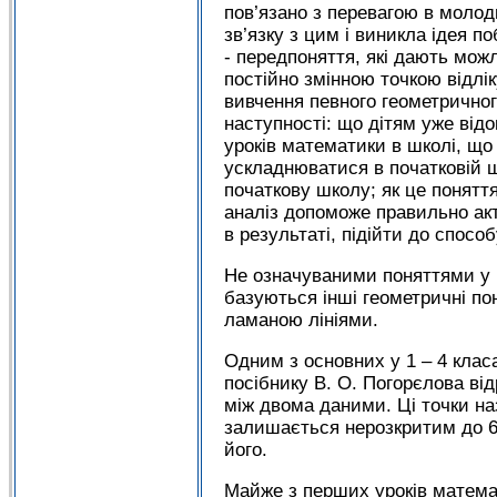
пов’язано з перевагою в молод
зв’язку з цим і виникла ідея п
- передпоняття, які дають можл
постійно змінною точкою відлі
вивчення певного геометричног
наступності: що дітям уже відо
уроків математики в школі, що
ускладнюватися в початковій шк
початкову школу; як це поняття
аналіз допоможе правильно акт
в результаті, підійти до спосо
Не означуваними поняттями у ку
базуються інші геометричні по
ламаною лініями.
Одним з основних у 1 – 4 класа
посібнику В. О. Погорєлова від
між двома даними. Ці точки наз
залишається нерозкритим до 6 к
його.
Майже з перших уроків математ