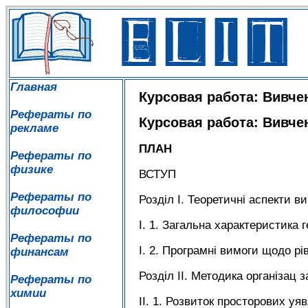
Главная
Курсовая работа: Вивче
Рефераты по
Курсовая работа: Вивче
рекламе
ПЛАН
Рефераты по
физике
ВСТУП
Рефераты по
Розділ І. Теоретичні аспекти в
философии
І. 1. Загальна характеристика
Рефераты по
І. 2. Програмні вимоги щодо рі
финансам
Розділ ІІ. Методика організац
Рефераты по
химии
ІІ. 1. Розвиток просторових у