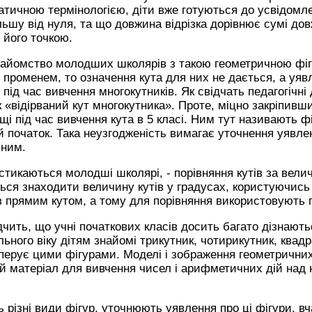
тичною термінологією, діти вже готуються до усвідомле
льшу від нуля, та що довжина відрізка дорівнює сумі до
 його точкою.
найомство молодших школярів з такою геометричною фігу
 променем, то означення кута для них не дається, а уяв
ід час вивчення многокутників. Як свідчать педагогічні 
 «відірваний кут многокутника». Проте, міцно закріпивши
щі під час вивчення кута в 5 класі. Ним тут називають ф
початок. Така неузгодженість вимагає уточнення уявлен
 ним.
тикаються молодші школярі, - порівняння кутів за вели
ься знаходити величину кутів у градусах, користуючис
з прямим кутом, а тому для порівняння використовують 
дчить, що учні початкових класів досить багато дізнають
ьного віку дітям знайомі трикутник, чотирикутник, квадр
перує цими фігурами. Моделі і зображення геометричних
й матеріал для вивчення чисел і арифметичних дій над 
ь різні види фігур, уточнюють уявлення про ці фігури, вч