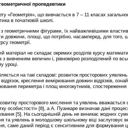
а геометричної пропедевтики
ту «Геометрія», що вивчається в 7 – 11 класах загально
ика в початковій школі.
ся з геометричними фігурами, їх найважливішими власти
и довжини, площі, що потрібно, насамперед, для того, щ
рсу геометрії.
ий матеріал не складає окремих розділів курсу математи
з вивченням величин і, рівномірно розподілений по всьо
у уроці.
ляється на такі складові: розвиток просторових уявлен
 відрізок, креслення вимірювання довжин відрізків, озна
рювання периметра і площ многокутників, спостереження
розвитку просторового мислення та уявлень вважається
ку особистості» [8], а А. Пуанкаре визначав дані процес
ування [5]. На сьогоднішній день не виникає жодних сум
я та уявлень в молодшому шкільному віці заслуговує ве
ння, саме даний період є сенситивним для формування ц