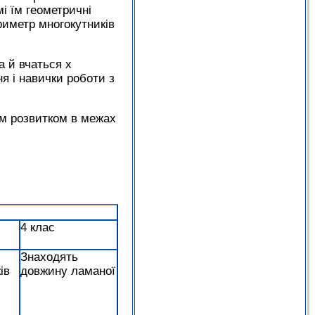
і їм геометричні
риметр многокутників
а й вчаться х
я і навички роботи з
им розвитком в межах
4 клас
Знаходять
ів
довжину ламаної