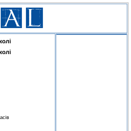
колі
колі
асів