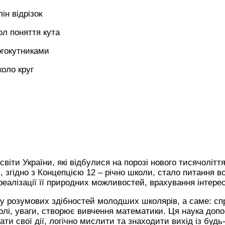
ін відрізок
ол поняття кута
огокутниками
коло круг
освіти України, які відбулися на порозі нового тисячоліт
 згідно з Концепцією 12 – річно школи, стало питання в
реалізації її природних можливостей, врахування інтересі
у розумових здібностей молодших школярів, а саме: спр
олі, уваги, створює вивчення математики. Ця наука доп
ти свої дії, логічно мислити та знаходити вихід із будь-