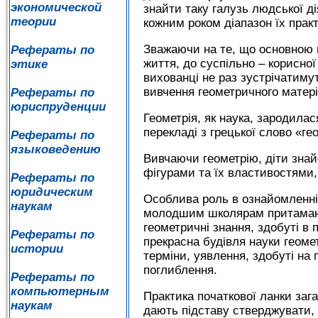
экономической
знайти таку галузь людської д
теории
кожним роком діапазон їх прак
Зважаючи на те, що основною м
Рефераты по
життя, до суспільно – корисної
этике
вихованці не раз зустрічатиму
вивчення геометричного матері
Рефераты по
юриспруденции
Геометрія, як наука, зародилас
перекладі з грецької слово «г
Рефераты по
языковедению
Вивчаючи геометрію, діти зна
фігурами та їх властивостями
Рефераты по
юридическим
Особлива роль в ознайомленні 
наукам
молодшим школярам притаманні
геометричні знання, здобуті в
Рефераты по
прекрасна будівля науки геомет
истории
терміни, уявлення, здобуті на
поглиблення.
Рефераты по
компьютерным
Практика початкової ланки зага
наукам
дають підставу стверджувати,