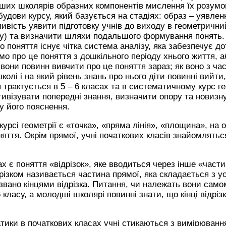
ших школярів образних компонентів мислення їх розумов
обудови курсу, який базується на стадіях: образ – уявле
ивість уявити підготовку учнів до виходу в геометричний
ку) та визначити шляхи подальшого формування понять. 
о поняття існує чітка система аналізу, яка забезпечує 
мо про це поняття з дошкільного періоду хнього життя, а
 вони повинн вивчити про це поняття зараз; як воно з ча
олі і на який рівень знань про нього діти повинні вийти
 трактується в 5 – 6 класах та в систематичному курс гео
ивізувати попередні знання, визначити опору та новизну 
бу його пояснення.
рсі геометрії є «точка», «пряма лінія», «площина», на о
няття. Окрім прямої, учні початкових класів знайомлятьс
х є поняття «відрізок», яке вводиться через інше «части
різком називається частина прямої, яка складається з усі
вано кінцями відрізка. Питання, чи належать вони самом
ласу, а молодші школярі повинні знати, що кінці відріз
ики в початкових класах учні стикаються з вимірюванням