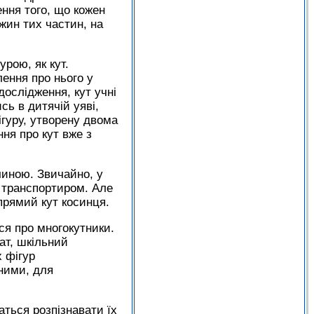
ння того, що кожен
вжин тих частин, на
рою, як кут.
лення про нього у
дослідження, кут учні
сь в дитячій уяві,
ігуру, утворену двома
ня про кут вже з
чиною. Звичайно, у
ь транспортиром. Але
прямий кут косинця.
ся про многокутники.
ат, шкільний
 фігур
ними, для
аться розпізнавати їх