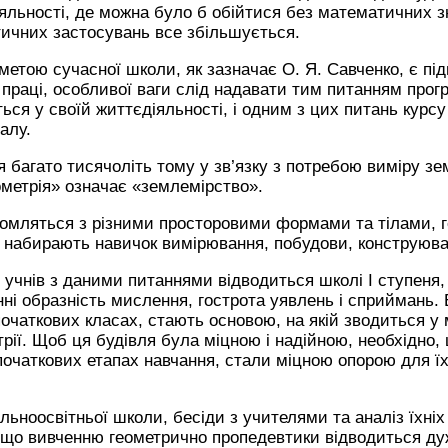
іяльності, де можна було б обійтися без математичних з
тичних застосувань все збільшується.
етою сучасної школи, як зазначає О. Я. Савченко, є під
 праці, особливої ваги слід надавати тим питанням прогр
ться у своїй життєдіяльності, і одним з цих питань курс
алу.
я багато тисячоліть тому у зв’язку з потребою виміру зе
еометрія» означає «землемірство».
йомляться з різними просторовими формами та тілами,
, набирають навичок вимірювання, побудови, конструюв
учнів з даними питаннями відводиться школі І ступеня, 
 образність мислення, гострота уявлень і сприймань. 
 початкових класах, стають основою, на якій зводиться у
рії. Щоб ця будівля була міцною і надійною, необхідно,
 початкових етапах навчання, стали міцною опорою для 
льноосвітньої школи, бесіди з учителями та аналіз їхніх
 що вивченню геометрично пропедевтики відводиться ду