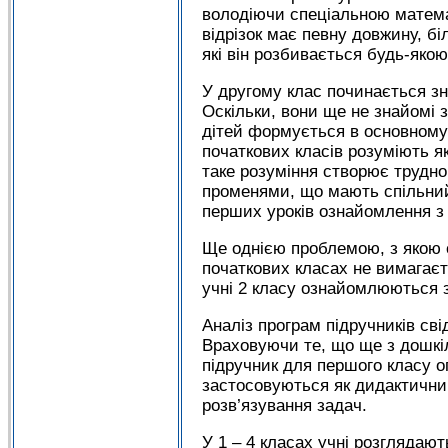
володіючи спеціальною матема
відрізок має певну довжину, бі
які він розбивається будь-якою
У другому клас починається з
Оскільки, вони ще не знайомі з
дітей формується в основному п
початкових класів розуміють як
таке розуміння створює трудно
променями, що мають спільний 
перших уроків ознайомлення з
Ще однією проблемою, з якою с
початкових класах не вимагаєт
учні 2 класу ознайомлюються 
Аналіз програм підручників сві
Враховуючи те, що ще з дошкіл
підручник для першого класу о
застосовуються як дидактични
розв’язування задач.
У 1 – 4 класах учні розглядают