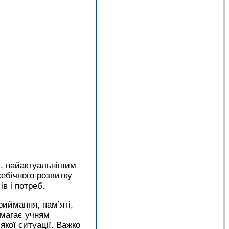
тя, найактуальнішим
себічного розвитку
в і потреб.
иймання, пам’яті,
омагає учням
якої ситуації. Важко