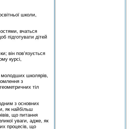
освітньої школи,
востями, вчаться
об підготувати дітей
ки; він пов’язується
му курсі,
ь молодших школярів,
йомлення з
 геометричних тіл
 одним з основних
и, як найбільш
нівів, що питання
ликої уваги, адже, як
их процесів, що