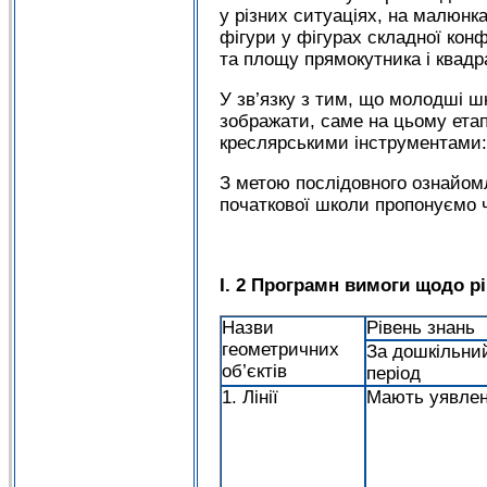
у різних ситуаціях, на малюнк
фігури у фігурах складної кон
та площу прямокутника і квадр
У зв’язку з тим, що молодші ш
зображати, саме на цьому етап
креслярськими інструментами: 
З метою послідовного ознайом
початкової школи пропонуємо чі
І. 2 Програмн вимоги щодо рі
Назви
Рівень знань
геометричних
За дошкільни
об’єктів
період
1. Лінії
Мають уявле