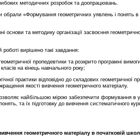
глибоких методичних розробок та доопрацювань.
и обрали «Формування геометричних уявлень і понять в 
ні основи та методику організації засвоєння геометричн
 роботі вирішено такі завдання:
геометричної пропедевтики та розкрито програмні вимог
 класів на кінець навчального року;
огічної практики відповідно до складових геометричної п
кращення якості вивчення геометричного матеріалу.
 дозволяє найбільшою мірою забезпечити формування в у
понять, та їх підготовку до вивчення систематичного курс
 вивчення геометричного матеріалу в початковій школ