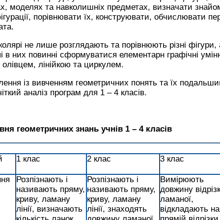
ах, моделях та навколишніх предметах, визначати знайом
фігурації, порівнювати їх, конструювати, обчислювати пе
ата.
колярі не лише розглядають та порівнюють різні фігури, 
і в них повинні сформуватися елементарн графічні умінн
олівцем, лінійкою та циркулем.
лення із вивченням геометричних понять та їх подальш
ткий аналіз програм для 1 – 4 класів.
вня геометричних знань учнів 1 – 4 класів
й
1 клас
2 клас
3 клас
ння
Розпізнають і
Розпізнають і
Вимірюють
називають пряму,
називають пряму,
довжину відрізк
криву, ламану
криву, ламану
ламаної,
лінії, визначають
лінії, знаходять
відкладають на
кількість ланок
довжину ламаної
прямій відрізки