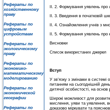
Рефераты по
ІІ. 2. Формування уявлень про л
хозяйственному
праву
ІІ. 3. Введення в початковій шк
Рефераты по
ІІ. 4. Ознайомлення учнів з мн
цифровым
ІІ. 5. Формування уявлень про 
устройствам
Висновки
Рефераты по
экологическому
Список використаних джерел
праву
Рефераты по
экономико-
Вступ
математическому
моделированию
У зв’язку з змінами в системі 
питанням на сьогоднішній день,
Рефераты по
дитячої особистості, на основ 
экономической
географии
Широкі можливост для розвитк
мислення, уяви та уявлення, в
Рефераты по
доказово міркувати та пояснюва