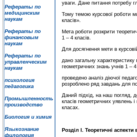
уваги. Дане питання потребу 
Рефераты по
медицинским
Тому темою курсової роботи м
наукам
класів».
Рефераты по
Мета роботи розкрити теоретич
финансовым
1 – 4 класів.
наукам
Для досягнення мети в курсовій
Рефераты по
дано загальну характеристику 
управленческим
геометричних знань учнів 1 – 4
наукам
проведено аналіз діючої педаг
психология
розроблено ряд завдань для по
педагогика
Даний підхід, на наш погляд,
Промышленность
класів геометричних уявлень і 
производство
класах.
Биология и химия
Языкознание
Розділ І. Теоретичні аспекти
филология