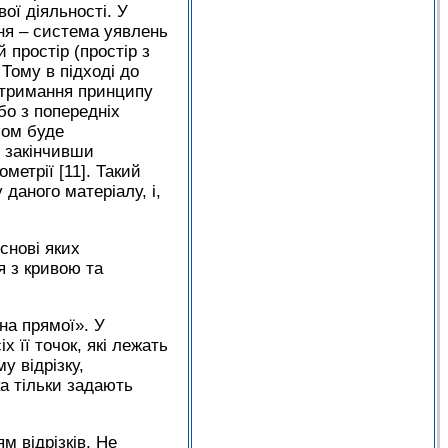
ої діяльності. У
ння – система уявлень
 простір (простір з
Тому в підході до
дотримання принципу
бо з попередніх
сом буде
, закінчивши
метрії [11]. Такий
даного матеріалу, і,
снові яких
я з кривою та
на прямої». У
х її точок, які лежать
у відрізку,
ка тільки задають
 відрізків. Не