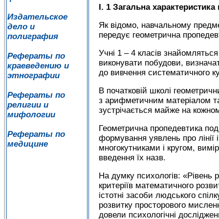
І. 1 Загальна характеристик
Издательское
Як відомо, навчальному предме
дело и
передує геометрична пропедевт
полиграфия
Учні 1 – 4 класів знайомлять
Рефераты по
виконувати побудови, визначат
краеведению и
до вивчення систематичного ку
этнографии
В початковій школі геометричн
Рефераты по
з арифметичним матеріалом та 
религии и
зустрічається майже на кожном
мифологии
Геометрична пропедевтика поді
Рефераты по
формування уявлень про лінії і
медицине
многокутниками і кругом, вимі
введення їх назв.
На думку психологів: «Рівень 
критеріїв математичного розвит
істотні засоби людського спілк
розвитку просторового мисленн
довели психологічні дослідже