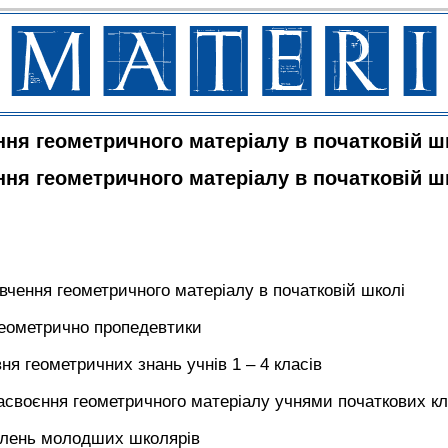
ння геометричного матеріалу в початковій ш
ння геометричного матеріалу в початковій ш
ивчення геометричного матеріалу в початковій школі
 геометрично пропедевтики
вня геометричних знань учнів 1 – 4 класів
 засвоєння геометричного матеріалу учнями початкових кл
явлень молодших школярів