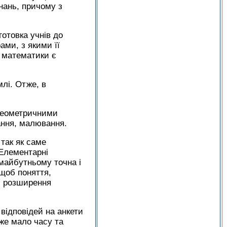
нань, причому з
готовка учнів до
ами, з якими її
у математики є
млі. Отже, в
 геометричними
ання, малювання.
так як саме
Елементарні
 майбутньому точна і
 щоб поняття,
їх розширення
 відповідей на анкети
же мало часу та