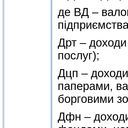
де ВД – вало
підприємства
Дрт – доходи 
послуг);
Дцп – доходи
паперами, в
борговими зо
Дфн – доходи