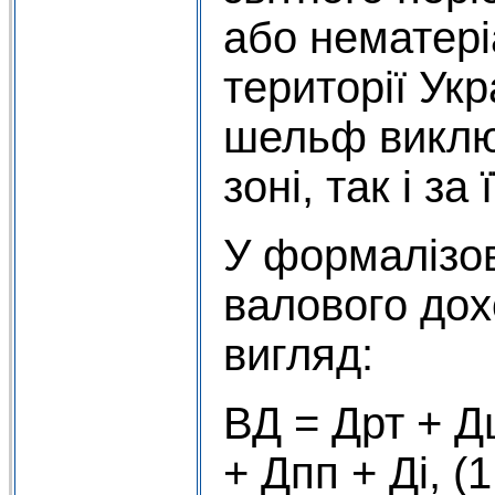
або нематері
території Укр
шельф виключ
зоні, так і за
У формалізо
валового дох
вигляд:
ВД = Дрт + Д
+ Дпп + Ді, (1