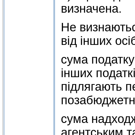
визначена.
Не визнають
від інших осі
сума податку 
інших податкі
підлягають 
позабюджетн
сума надходж
агентським т