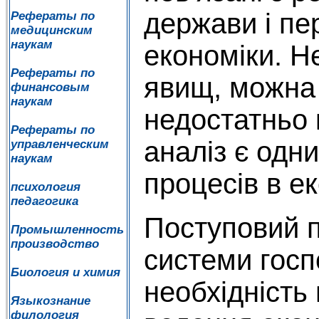
держави і пе
Рефераты по
медицинским
наукам
економіки. Н
Рефераты по
явищ, можна
финансовым
наукам
недостатньо 
Рефераты по
аналіз є одни
управленческим
наукам
процесів в ек
психология
педагогика
Поступовий п
Промышленность
производство
системи гос
Биология и химия
необхідність
Языкознание
филология