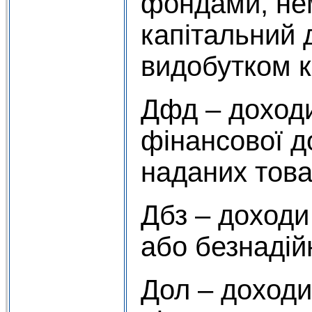
фондами, не
капітальний 
видобутком к
Дфд – доходи
фінансової д
наданих това
Дбз – доходи
або безнадій
Дол – доходи