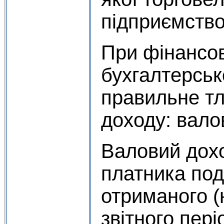
підприємств
При фінансов
бухгалтерськ
правильне тл
доходу: вало
Валовий дохо
платника пода
отриманого (
звітного пері