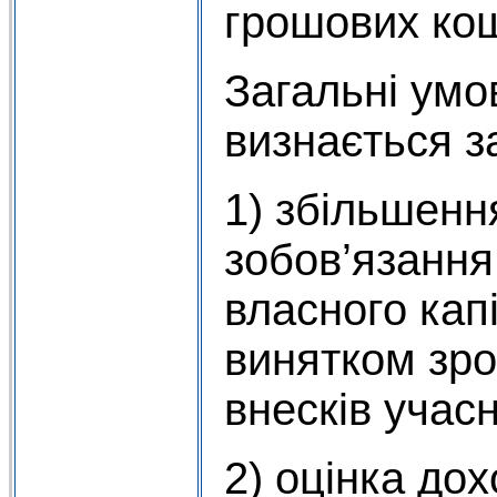
грошових кош
Загальні умо
визнається з
1) збільшенн
зобов’язання
власного кап
винятком зро
внесків учасн
2) оцінка до