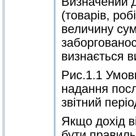
Визначений до
(товарів, роб
величину сумн
заборгованос
визнається в
Рис.1.1 Умов
надання посл
звітний періо
Якщо дохід в
бути правиль