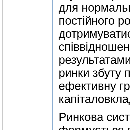
для нормальн
постійного р
дотримувати
співвідношен
результатами
ринки збуту 
ефективну гр
капіталовкла
Ринкова сис