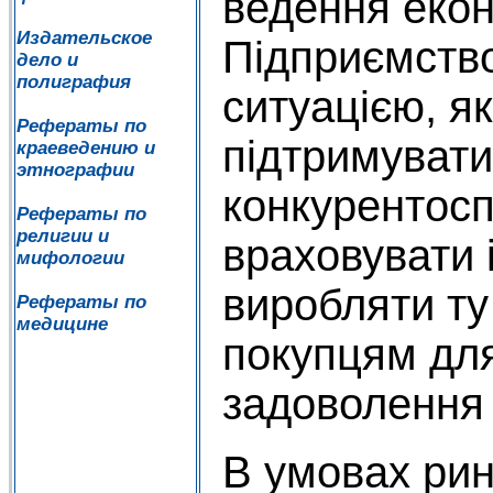
ведення екон
Издательское
Підприємство
дело и
полиграфия
ситуацією, як
Рефераты по
підтримувати
краеведению и
этнографии
конкурентосп
Рефераты по
религии и
враховувати 
мифологии
виробляти ту
Рефераты по
медицине
покупцям дл
задоволення 
В умовах рин