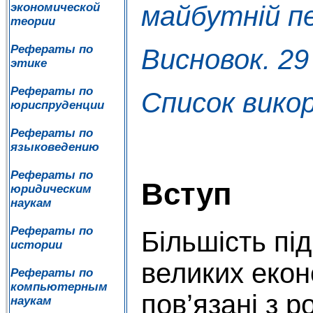
экономической
майбутній пе
теории
Рефераты по
Висновок. 29
этике
Рефераты по
Список вико
юриспруденции
Рефераты по
языковедению
Рефераты по
Вступ
юридическим
наукам
Рефераты по
Більшість пі
истории
великих екон
Рефераты по
компьютерным
пов’язані з 
наукам