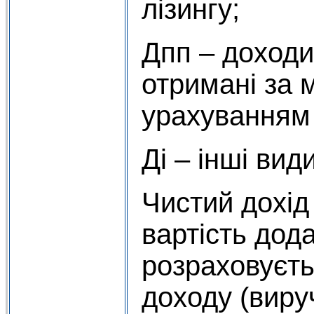
лізингу;
Дпп – доходи
отримані за 
урахуванням 
Ді – інші вид
Чистий дохід
вартість дода
розраховуєт
доходу (вируч