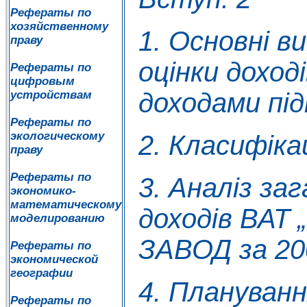
Рефераты по
хозяйственному
1. Основні в
праву
оцінки доход
Рефераты по
цифровым
доходами пі
устройствам
Рефераты по
экологическому
2. Класифікац
праву
Рефераты по
3. Аналіз за
экономико-
математическому
доходів ВА
моделированию
ЗАВОД за 200
Рефераты по
экономической
географии
4. Плануванн
Рефераты по