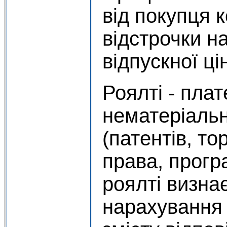
від покупця 
відстрочки н
відпускної ці
Роялті - пла
нематеріальн
(патентів, т
права, прогр
роялті визна
нарахування 