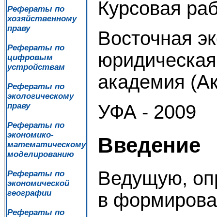
Курсовая ра
Рефераты по
хозяйственному
праву
Восточная э
Рефераты по
юридическая
цифровым
устройствам
академия (А
Рефераты по
экологическому
УФА - 2009
праву
Рефераты по
экономико-
Введение
математическому
моделированию
Ведущую, о
Рефераты по
экономической
географии
в формирова
Рефераты по