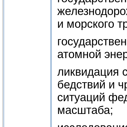
железнодоро
и морского т
государстве
атомной энер
ликвидация 
бедствий и 
ситуаций фе
масштаба;