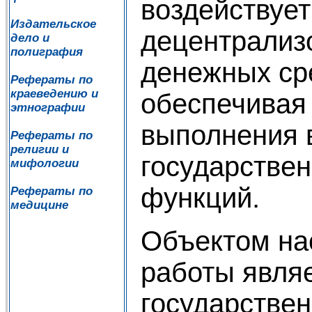
воздействуе
Издательское
децентрализ
дело и
полиграфия
денежных ср
Рефераты по
краеведению и
обеспечивая
этнографии
выполнения 
Рефераты по
религии и
государстве
мифологии
функций.
Рефераты по
медицине
Объектом на
работы явля
государстве