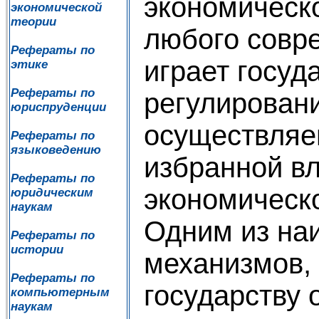
экономическ
экономической
теории
любого совр
Рефераты по
играет госуд
этике
Рефераты по
регулировани
юриспруденции
осуществляе
Рефераты по
языковедению
избранной в
Рефераты по
экономическо
юридическим
наукам
Одним из на
Рефераты по
истории
механизмов,
Рефераты по
государству 
компьютерным
наукам