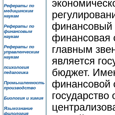
экономическ
Рефераты по
медицинским
регулировани
наукам
финансовый 
Рефераты по
финансовым
финансовая 
наукам
главным зве
Рефераты по
управленческим
наукам
является го
психология
бюджет. Име
педагогика
финансовой 
Промышленность
производство
государство 
Биология и химия
централизов
Языкознание
филология