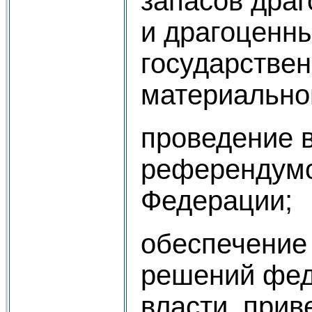
запасов дра
и драгоценн
государствен
материальног
проведение 
референдумо
Федерации;
обеспечение
решений фед
власти, прив