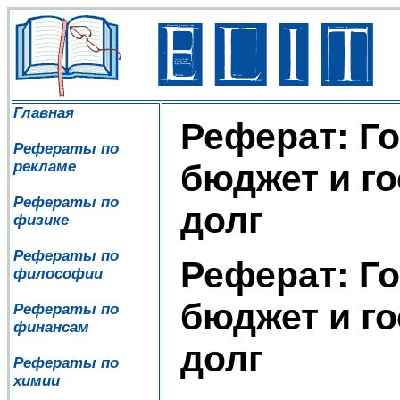
Главная
Реферат: Г
Рефераты по
рекламе
бюджет и г
Рефераты по
долг
физике
Рефераты по
Реферат: Г
философии
бюджет и г
Рефераты по
финансам
долг
Рефераты по
химии