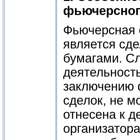
фьючерсног
Фьючерсная 
является сд
бумагами. С
деятельност
заключению 
сделок, не м
отнесена к д
организатора