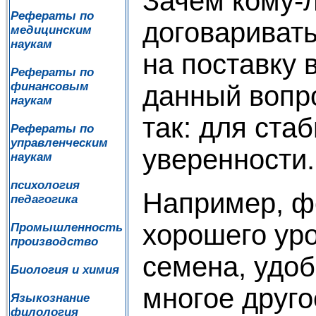
Зачем кому-
Рефераты по
договаривать
медицинским
наукам
на поставку 
Рефераты по
финансовым
данный вопр
наукам
так: для ста
Рефераты по
управленческим
уверенности.
наукам
психология
Например, ф
педагогика
хорошего ур
Промышленность
производство
семена, удоб
Биология и химия
многое друго
Языкознание
филология