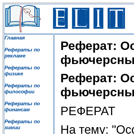
Главная
Реферат: О
Рефераты по
рекламе
фьючерсны
Рефераты по
физике
Реферат: О
Рефераты по
фьючерсны
философии
Рефераты по
РЕФЕРАТ
финансам
Рефераты по
На тему: "Ос
химии