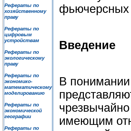
фьючерсных 
Рефераты по
хозяйственному
праву
Рефераты по
цифровым
устройствам
Введение
Рефераты по
экологическому
праву
Рефераты по
В понимании
экономико-
математическому
представляю
моделированию
чрезвычайно
Рефераты по
экономической
географии
имеющим от
Рефераты по