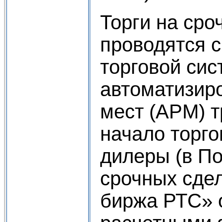
Торги на сро
проводятся 
торговой сис
автоматизир
мест (АРМ) 
начало торго
дилеры (в П
срочных сде
биржа РТС» 