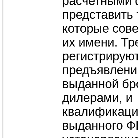
расчетными 
представить 
которые сов
их имени. Т
регистрирую
предъявлени
выданной бр
дилерами, и
квалификацио
выданного Ф