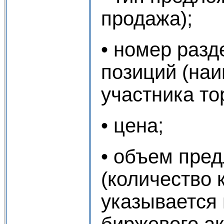
продажа);
• номер разд
позиций (на
участника тор
• цена;
• объем пре
(количество 
указывается 
биржевого ак