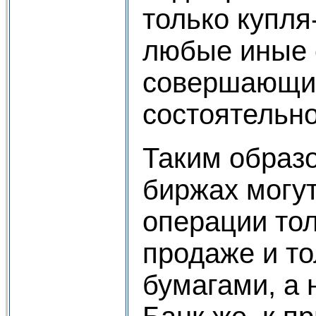
только купля
любые иные 
совершающие
состоятельно
Таким образ
биржах могу
операции тол
продаже и т
бумагами, а