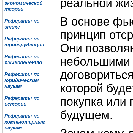
реальной жи
экономической
теории
В основе фь
Рефераты по
этике
принцип отср
Рефераты по
Они позвол
юриспруденции
Рефераты по
небольшими 
языковедению
договориться
Рефераты по
юридическим
которой буде
наукам
покупка или 
Рефераты по
истории
будущем.
Рефераты по
компьютерным
наукам