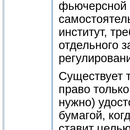
фьючерсной 
самостоятел
институт, тр
отдельного з
регулировани
Существует т
право только
нужно) удост
бумагой, ког
ставит цель