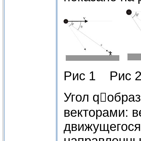
Рис 1 Рис 
Угол qобра
векторами: в
движущегося 
направленны