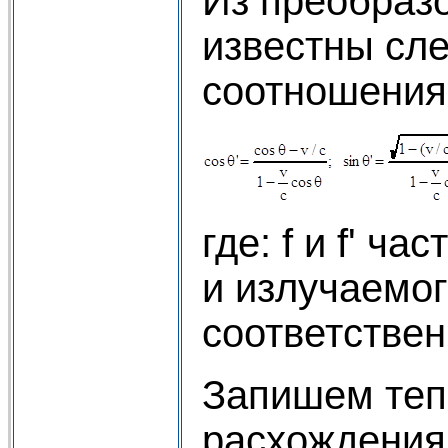
Из преобраз
известны сл
соотношения
где: f и f' ч
и излучаемог
соответствен
Запишем теп
расхождения