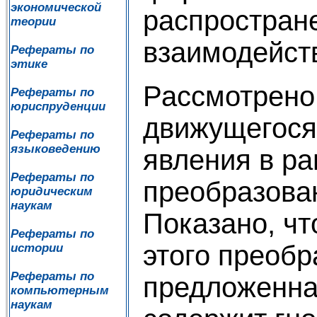
экономической
распростран
теории
взаимодейств
Рефераты по
этике
Рассмотрено
Рефераты по
юриспруденции
движущегося 
Рефераты по
языковедению
явления в р
Рефераты по
преобразова
юридическим
наукам
Показано, чт
Рефераты по
этого преобр
истории
Рефераты по
предложенна
компьютерным
наукам