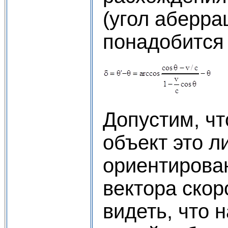
(угол аберра
понадобится
Допустим, ч
объект это л
ориентирова
вектора скор
видеть, что