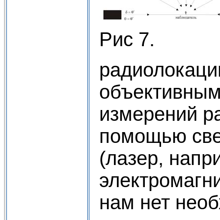
Рис 7.
радиолокаци
объективным
измерений р
помощью све
(лазер, напр
электромагн
нам нет нео