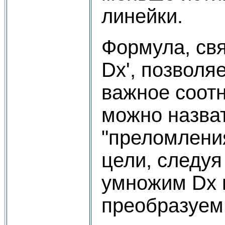
линейки.
Формула, св
Dx', позволя
важное соот
можно назва
"преломления
цели, следуя 
умножим Dx н
преобразуем 