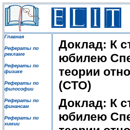
Главная
Доклад: К с
Рефераты по
рекламе
юбилею Сп
Рефераты по
теории отн
физике
(СТО)
Рефераты по
философии
Доклад: К с
Рефераты по
финансам
юбилею Сп
Рефераты по
химии