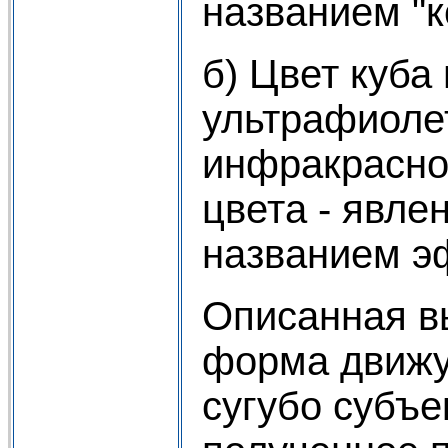
названием "к
б) Цвет куба
ультрафиоле
инфракрасно
цвета - явле
названием э
Описанная в
форма движу
сугубо субъе