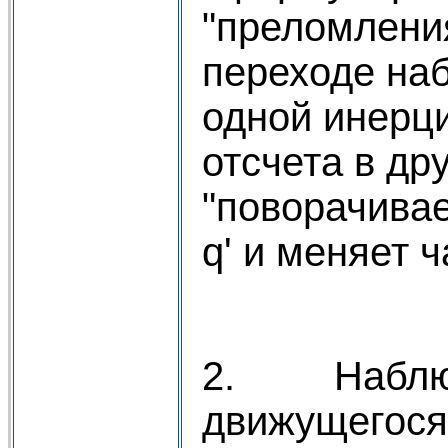
"преломления
переходе на
одной инерц
отсчета в др
"поворачивает
q' и меняет 
2. Наблюд
движущегося