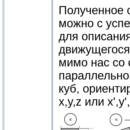
Полученное 
можно с усп
для описани
движущегося
мимо нас со 
параллельной
куб, ориенти
x,y,z или x',y',