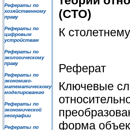
теории отн
Рефераты по
(СТО)
хозяйственному
праву
К столетнем
Рефераты по
цифровым
устройствам
Рефераты по
экологическому
праву
Реферат
Рефераты по
экономико-
Ключевые сл
математическому
моделированию
относительно
Рефераты по
преобразова
экономической
географии
форма объек
Рефераты по