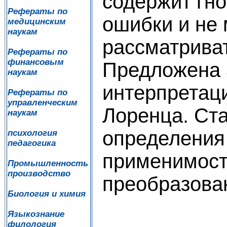
содержит гн
Рефераты по
ошибки и не
медицинским
наукам
рассматриват
Рефераты по
финансовым
Предложена 
наукам
интерпретац
Рефераты по
управленческим
Лоренца. Ст
наукам
определения
психология
педагогика
применимост
Промышленность
производство
преобразова
Биология и химия
Языкознание
филология