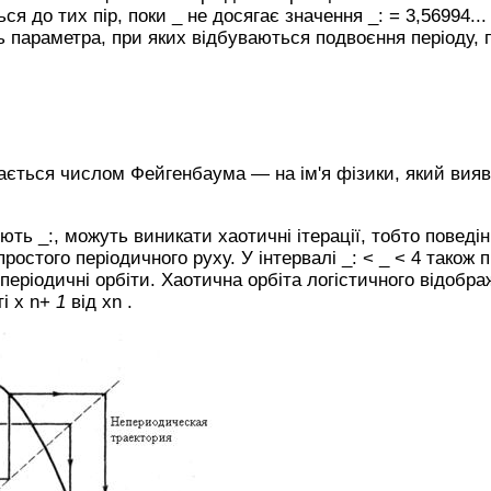
я до тих пір, поки _ не досягає значення _: = 3,56994...
ь параметра, при яких відбуваються подвоєння періоду, 
ається числом Фейгенбаума — на ім'я фізики, який вияв
ть _:, можуть виникати хаотичні ітерації, тобто поведін
ростого періодичного руху. У інтервалі _: < _ < 4 також п
періодичні орбіти. Хаотична орбіта логістичного відобр
ті х n+
1
від хn .