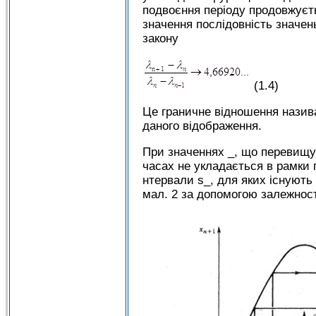
подвоєння періоду продовжуєтьс
значення послідовність значен
закону
(1.4)
Це граничне відношення назив
даного відображення.
При значеннях _, що перевищую
часах не укладається в рамки п
нтервали s_, для яких існують 
мал. 2 за допомогою залежнос