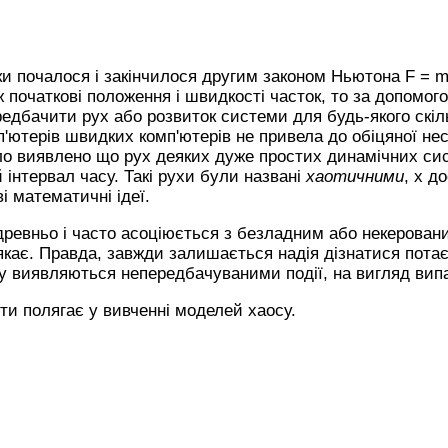
и почалося і закінчилося другим законом Ньютона F = m
ж початкові положення і швидкості часток, то за допомог
едбачити рух або розвиток системи для будь-якого скіль
п'ютерів швидких комп'ютерів не привела до обіцяної нес
уло виявлено що рух деяких дуже простих динамічних си
інтервал часу. Такі рухи були названі
хаотичними
, х д
і математичні ідеї.
древньо і часто асоціюється з безладним або некерова
кає. Правда, завжди залишається надія дізнатися пота
у виявляються непередбачуваними події, на вигляд випа
ти полягає у вивченні моделей хаосу.