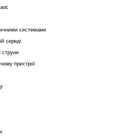
хаос
отичними системами
ій середі
і струни
ючому пристрої
су
и