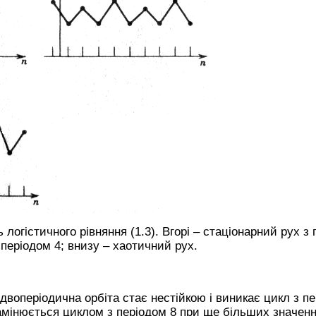
логістичного рівняння (1.3). Вгорі – стаціонарний рух з 
і періодом 4; внизу – хаотичний рух.
воперіодична орбіта стає нестійкою і виникає цикл з пе
амінюється циклом з періодом 8 при ще більших значенн