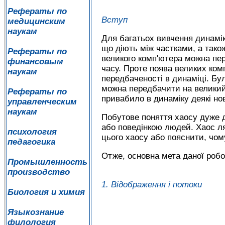
Рефераты по
Вступ
медицинским
наукам
Для багатьох вивчення динамік
що діють між частками, а тако
Рефераты по
великого комп'ютера можна пер
финансовым
часу. Проте поява великих ком
наукам
передбаченості в динаміці. Б
можна передбачити на великий 
Рефераты по
привабило в динаміку деякі нов
управленческим
наукам
Побутове поняття хаосу дуже 
або поведінкою людей. Хаос ля
психология
цього хаосу або пояснити, чом
педагогика
Отже, основна мета даної робо
Промышленность
производство
1. Відображення і потоки
Биология и химия
Языкознание
филология