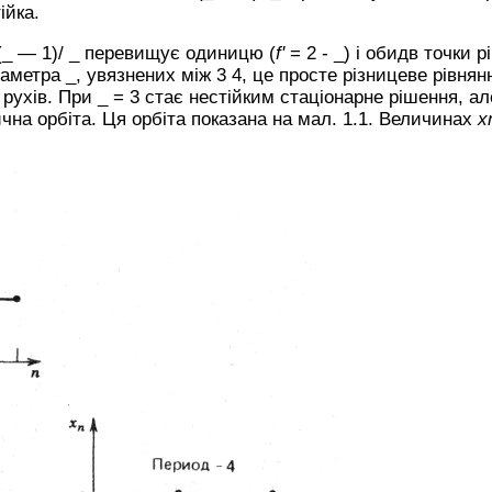
ійка.
(_ — 1)/ _ перевищує одиницю (
f'
= 2 - _) і обидв точки 
аметра _, увязнених між 3 4, це просте різницеве рівнян
 рухів. При _ = 3 стає нестійким стаціонарне рішення, 
чна орбіта. Ця орбіта показана на мал. 1.1. Величинах
x