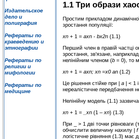
1.1 Три образи хао
Издательское
дело и
Простим прикладом динамічної 
полиграфия
зростання популяції:
Рефераты по
xn
+
1
=
axn
-
bx
2
n
(1.1)
краеведению и
этнографии
Перший член в правій частці о
зростання, зв'язане, наприкла
Рефераты по
нелінійним членом (
b
= 0), то 
религии и
xn
+
1
=
axn
;
xn
=x0
an
(1.2)
мифологии
Це рішення стійке при |
а
| < 1
Рефераты по
нереалістичне передбачення н
медицине
Нелінійну модель (1.1) зазвич
xn
+
1
= _xn
(1
–
xn
) (1.3)
При _ > 1 дві точки рівноваги (
обчислити величину нахилу |
f
логістичне рівняння (1.3) має 