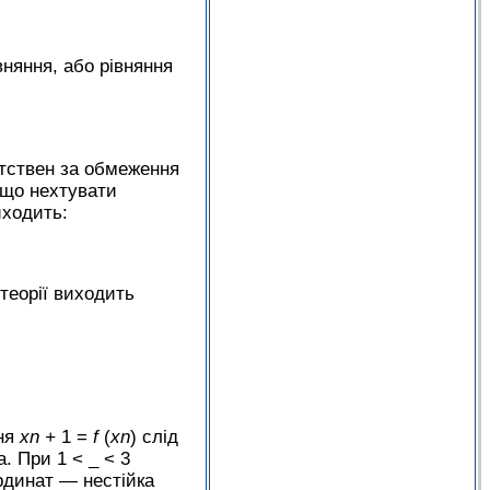
няння, або рівняння
етствен за обмеження
кщо нехтувати
иходить:
 теорії виходить
ння
х
n
+
1 =
f
(
х
n
) слід
а. При 1 < _ < 3
ординат — нестійка