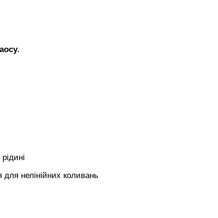
аосу.
 рідині
я для нелінійних коливань