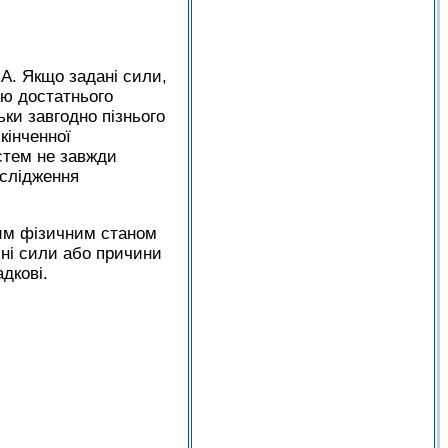
A. Якщо задані сили,
ою достатнього
ки завгодно пізнього
кінченної
стем не завжди
ослідження
ним фізичним станом
єні сили або причини
дкові.