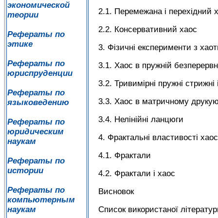
экономической
2.1. Перемежана і перехідний 
теории
2.2. Консервативний хаос
Рефераты по
этике
3. Фізичні експерименти з ха
Рефераты по
3.1. Хаос в пружній безперервн
юриспруденции
3.2. Тривимірні пружні стрижні 
Рефераты по
3.3. Хаос в матричному друку
языковедению
3.4. Нелінійні ланцюги
Рефераты по
юридическим
4. Фрактальні властивості хао
наукам
4.1. Фрактали
Рефераты по
истории
4.2. Фрактали і хаос
Рефераты по
Висновок
компьютерным
Список використаної літератур
наукам