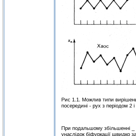
Рис 1.1. Можлив типи вирішень 
посередині - рух з періодом 2 
При подальшому збільшенні _ д
унаслідок біфуркації швидко з