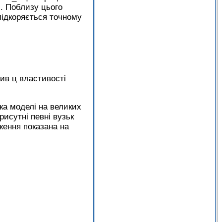
 . Поблизу цього
підкоряється точному
ив ц властивості
ка моделі на великих
рисутні певні вузьк
аження показана на