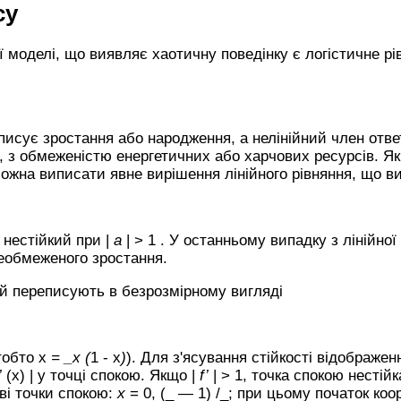
су
моделі, що виявляє хаотичну поведінку є логістичне рів
писує зростання або народження, а нелінійний член отв
д, з обмеженістю енергетичних або харчових ресурсів. Я
можна виписати явне вирішення лінійного рівняння, що в
 і нестійкий при |
а
| > 1 . У останньому випадку з лінійної
еобмеженого зростання.
ай переписують в безрозмірному вигляді
тобто х
= _х (
1 - х
)
). Для з'ясування стійкості відображе
’
(x) | у точці спокою. Якщо |
f’
| > 1, точка спокою нестійк
дві точки спокою:
х
= 0, (_ — 1) /_; при цьому початок ко