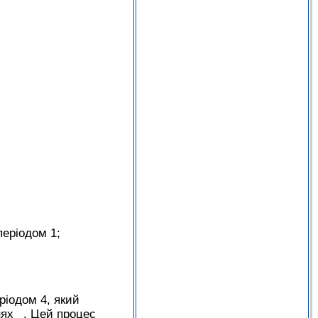
періодом 1;
ріодом 4, який
ях _. Цей процес