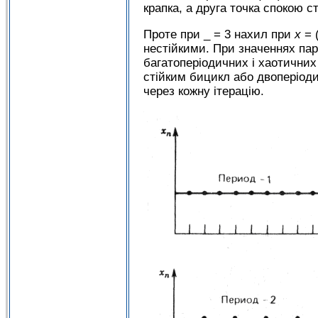
крапка, а друга точка спокою ст
Проте при _ = 3 нахил при
x
= 
нестійкими. При значеннях пар
багатоперіодичних і хаотичних
стійким бицикл або двоперіоди
через кожну ітерацію.