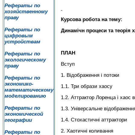
Рефераты по
хозяйственному
праву
Курсова робота на тему:
Рефераты по
Динамічн процеси та теорія х
цифровым
устройствам
ПЛАН
Рефераты по
экологическому
Вступ
праву
1. Відображення і потоки
Рефераты по
экономико-
1.1. Три образи хаосу
математическому
моделированию
1.2. Аттрактор Лоренца і хаос в
Рефераты по
1.3. Універсальне відображенн
экономической
1.4. Стохастичні аттрактори
географии
2. Хаотичні коливання
Рефераты по