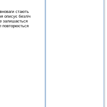
рівноваги стають
ня описує безліч
але залишається
n
повторюється