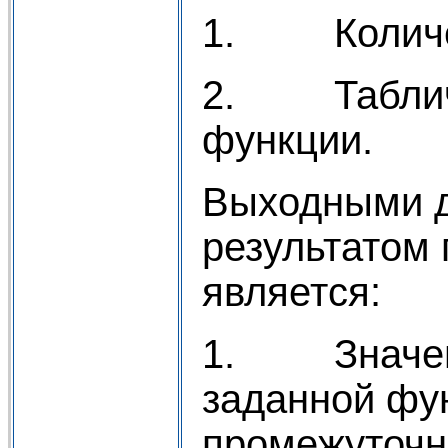
1. Количес
2. Таблич
функции.
Выходными д
результатом
является:
1. Значени
заданной фу
промежуточн