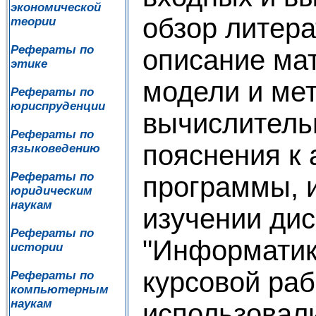
экономической
обзор литера
теории
Рефераты по
описание ма
этике
модели и ме
Рефераты по
юриспруденции
вычислитель
Рефераты по
пояснения к 
языковедению
Рефераты по
программы, 
юридическим
наукам
изучении ди
Рефераты по
"Информатик
истории
курсовой ра
Рефераты по
компьютерным
наукам
использовал