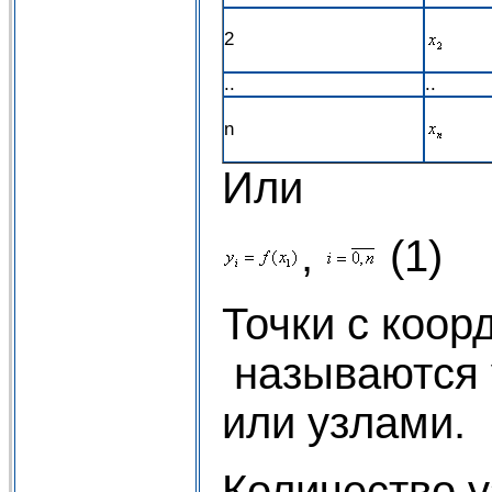
2
..
..
n
Или
,
(1)
Точки с коо
называются 
или узлами.
Количество у