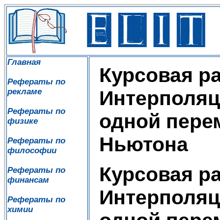
Главная
Курсовая ра
Рефераты по
рекламе
Интерполяц
Рефераты по
одной пере
физике
Ньютона
Рефераты по
философии
Курсовая ра
Рефераты по
финансам
Интерполяц
Рефераты по
химии