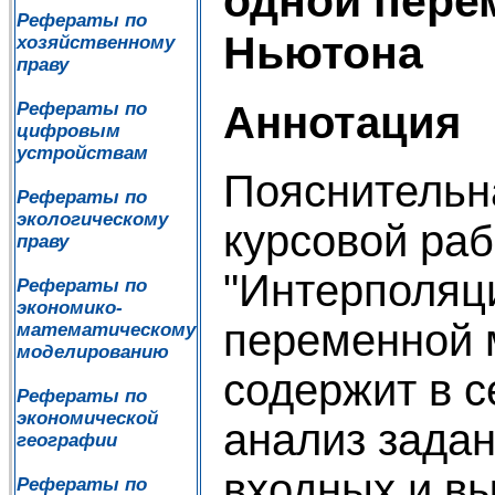
одной пере
Рефераты по
Ньютона
хозяйственному
праву
Аннотация
Рефераты по
цифровым
устройствам
Пояснительн
Рефераты по
экологическому
курсовой ра
праву
"Интерполяц
Рефераты по
экономико-
переменной 
математическому
моделированию
содержит в с
Рефераты по
экономической
анализ зада
географии
входных и в
Рефераты по