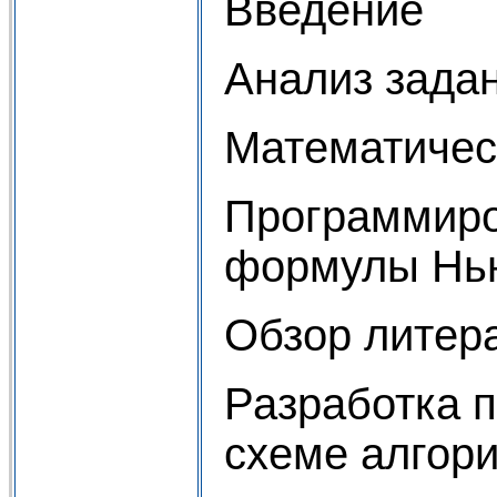
Введение
Анализ зада
Математичес
Программиро
формулы Нь
Обзор литер
Разработка 
схеме алгор