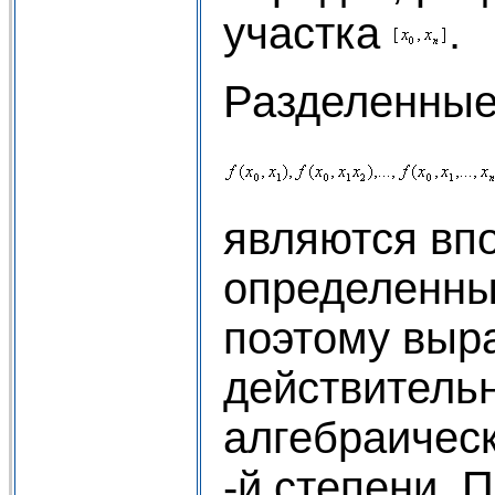
участка
.
Разделенные
являются вп
определенны
поэтому выра
действитель
алгебраичес
-й степени. 