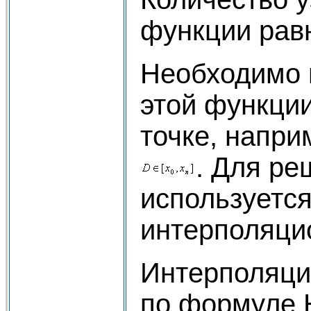
функции рав
Необходимо 
этой функци
точке, напри
. Для ре
используетс
интерполяци
Интерполяци
по формуле 