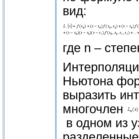
вид:
где n – степ
Интерполяци
Ньютона фор
выразить ин
многочлен
в одном из у
разделенные