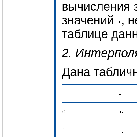
вычисления 
значений
, 
таблице дан
2. Интерпол
Дана таблич
i
0
1