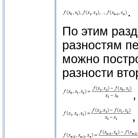
.
По этим раз
разностям п
можно постр
разности вто
,
,