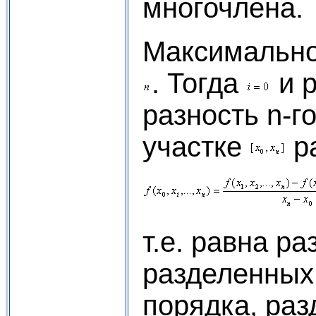
многочлена.
Максимально
. Тогда
и 
разность n-г
участке
р
т.е. равна ра
разделенных
порядка, раз