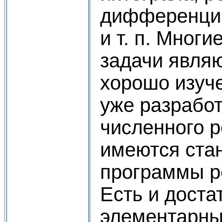
дифференциа
и т. п. Мног
задачи явля
хорошо изуче
уже разрабо
численного р
имеются ста
программы р
Есть и дост
элементарны