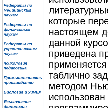
Рефераты по
литературные
медицинским
наукам
которые пер
Рефераты по
настоящем д
финансовым
наукам
данной курсо
Рефераты по
управленческим
приведена п
наукам
применяется
психология
педагогика
таблично за
Промышленность
производство
методом Нью
Биология и химия
использован 
Языкознание
программиро
филология